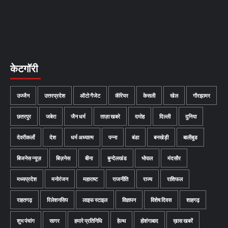
केटगॉरी
उज्जैन
उत्तरप्रदेश
ऑटो गैजेट
कॅरियर
केसली
खेल
गौरझामर
छतरपुर
जबेरा
जैन धर्म
ताज़ा खबरे
दमोह
दिल्ली
दुनिया
देवरीकलाँ
देश
धर्म अध्यात्म
पन्ना
बंडा
बनखेड़ी
बालीबुड
बिजनेस न्यूज़
बिज़नेस
बीना
बुन्देलखंड
भोपाल
मंदसौर
मध्यप्रदेश
मनोरंजन
महाराष्ट
राजनीति
राज्य
राशिफल
राहतगढ़
रिलेशनसिप
लाइफ स्टाइल
विज्ञापन
विशेष दिवस
शाहगढ़
शुभ पंचांग
सागर
हमारे प्रतिनिधि
हेल्थ
होशंगाबाद
ख़ास खबरें