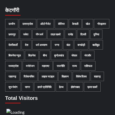
केटगॉरी
उज्जैन
उत्तरप्रदेश
ऑटो गैजेट
कॅरियर
केसली
खेल
गौरझामर
छतरपुर
जबेरा
जैन धर्म
ताज़ा खबरे
दमोह
दिल्ली
दुनिया
देवरीकलाँ
देश
धर्म अध्यात्म
पन्ना
बंडा
बनखेड़ी
बालीबुड
बिजनेस न्यूज़
बिज़नेस
बीना
बुन्देलखंड
भोपाल
मंदसौर
मध्यप्रदेश
मनोरंजन
महाराष्ट
राजनीति
राज्य
राशिफल
राहतगढ़
रिलेशनसिप
लाइफ स्टाइल
विज्ञापन
विशेष दिवस
शाहगढ़
शुभ पंचांग
सागर
हमारे प्रतिनिधि
हेल्थ
होशंगाबाद
ख़ास खबरें
Total Visitors