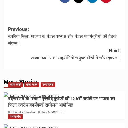
Post
Previous:
उमरिया जिला भाजपा के मंडल अध्यक्ष और मंडल महामंत्रीयों की बैठक
navigation
संपन्न।
Next:
आशा ऊषा आशा सहयोगिनी संयुक्त मोर्चा ने सौंपा ज्ञापन।
More Stories
ख़ास खबरें
ताज़ा खबरे
मध्यप्रदेश
बदनावर में डॉ. श्यामा प्रसाद मुखर्जी की 125वीं जयंती पर भाजपा का
जिला स्तरीय कार्यकर्ता सम्मेलन आयोजित।
Bhumika Bhaskar
July 5, 2026
0
मध्यप्रदेश