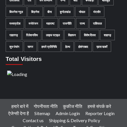
देवरीकलाँ
देश
धर्म अध्यात्म
पन्ना
बंडा
बनखेड़ी
बालीबुड
बिजनेस न्यूज़
बिज़नेस
बीना
बुन्देलखंड
भोपाल
मंदसौर
मध्यप्रदेश
मनोरंजन
महाराष्ट
राजनीति
राज्य
राशिफल
राहतगढ़
रिलेशनसिप
लाइफ स्टाइल
विज्ञापन
विशेष दिवस
शाहगढ़
शुभ पंचांग
सागर
हमारे प्रतिनिधि
हेल्थ
होशंगाबाद
ख़ास खबरें
Total Visitors
हमारे बारे में
गोपनीयता नीति
कुकीज नीति
हमसे संपर्क करे
ऐजेन्सी देना है
Sitemap
Admin Login
Reporter Login
Contact us
Shipping & Delivery Policy