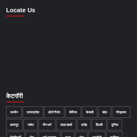
Locate Us
केटगॉरी
उज्जैन
उत्तरप्रदेश
ऑटो गैजेट
कॅरियर
केसली
खेल
गौरझामर
छतरपुर
जबेरा
जैन धर्म
ताज़ा खबरे
दमोह
दिल्ली
दुनिया