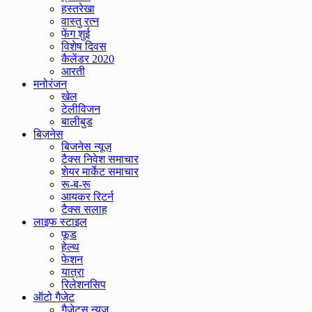
हस्तरेखा
वास्तु रत्न
फेंग शुई
विशेष दिवस
कैलेंडर 2020
आरती
मनोरंजन
खेल
टेलीविजन
बालीबुड
बिज़नेस
बिजनेस न्यूज़
टैक्स निवेश समाचार
शेयर मार्केट समाचार
रू-ब-रू
आयकर रिटर्न
टैक्स सलाह
लाइफ स्टाइल
फूड
हेल्थ
फेशन
यात्रा
रिलेशनसिप
ऑटो गैजेट
गैजेट्स न्यूज़