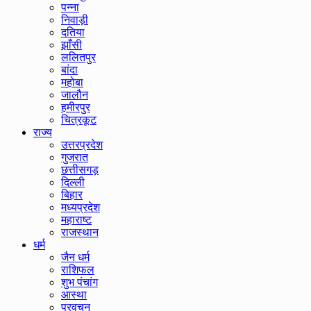
पन्ना
निवाड़ी
दतिया
झाँसी
ललितपुर
बांदा
महोबा
जालौन
हमीरपुर
चित्रकूट
राज्य
उत्तरप्रदेश
गुजरात
छत्तीसगड़
दिल्ली
बिहार
मध्यप्रदेश
महाराष्ट
राजस्थान
धर्म
जैन धर्म
राशिफल
शुभ पंचांग
आस्था
प्रवचन