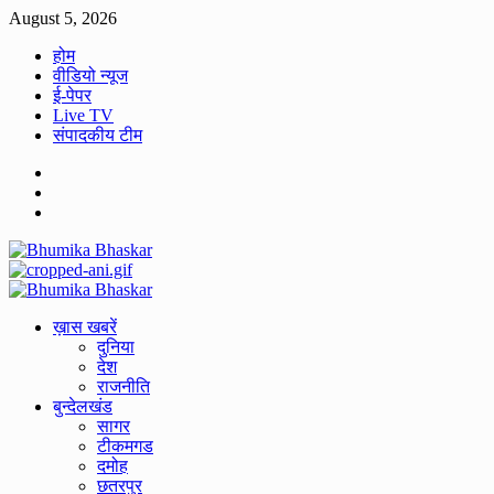
Skip
August 5, 2026
to
होम
content
वीडियो न्यूज
ई-पेपर
Live TV
संपादकीय टीम
Facebook
Twitter
Youtube
Primary
Menu
ख़ास खबरें
दुनिया
देश
राजनीति
बुन्देलखंड
सागर
टीकमगड
दमोह
छतरपुर