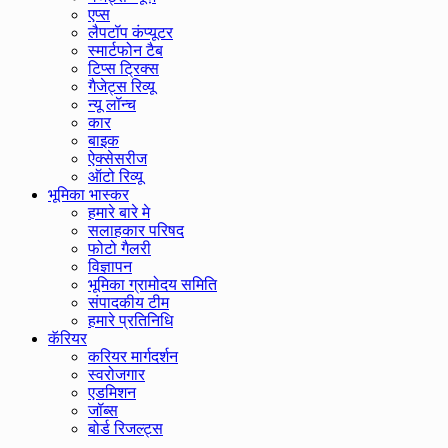
एप्स
लैपटॉप कंप्यूटर
स्मार्टफोन टैब
टिप्स ट्रिक्स
गैजेट्स रिव्यू
न्यू लॉन्च
कार
बाइक
ऐक्सेसरीज
ऑटो रिव्यू
भूमिका भास्कर
हमारे बारे मे
सलाहकार परिषद
फोटो गैलरी
विज्ञापन
भूमिका ग्रामोदय समिति
संपादकीय टीम
हमारे प्रतिनिधि
कॅरियर
करियर मार्गदर्शन
स्वरोजगार
एडमिशन
जॉब्स
बोर्ड रिजल्ट्स