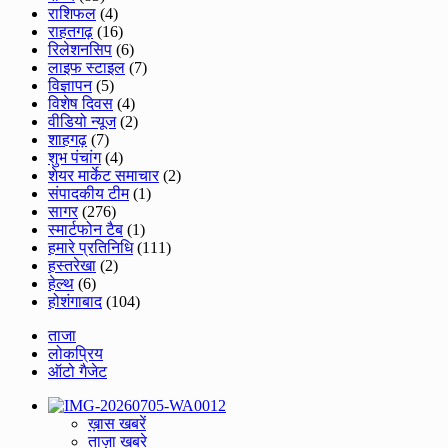
राशिफल
(4)
राहतगढ़
(16)
रिलेशनसिप
(6)
लाइफ स्टाइल
(7)
विज्ञापन
(5)
विशेष दिवस
(4)
वीडियो न्यूज
(2)
शाहगढ़
(7)
शुभ पंचांग
(4)
शेयर मार्केट समाचार
(2)
संपादकीय टीम
(1)
सागर
(276)
स्मार्टफोन टैब
(1)
हमारे प्रतिनिधि
(111)
हस्तरेखा
(2)
हेल्थ
(6)
होशंगाबाद
(104)
ताजा
लोकप्रिय
ऑटो गैजेट
ख़ास खबरें
ताज़ा खबरे