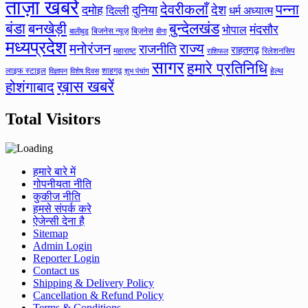
ताज़ा खबरे
देवरीकलाँ
पन्ना
देश
दमोह
दुनिया
दिल्ली
धर्म अध्यात्म
बंडा
बनखेड़ी
बुन्देलखंड
मंदसौर
भोपाल
बिजनेस न्यूज़
बिज़नेस
बीना
बालीबुड
मध्यप्रदेश
मनोरंजन
राज्य
राजनीति
राहतगढ़
महाराष्ट
रिलेशनसिप
राशिफल
सागर
हमारे प्रतिनिधि
लाइफ स्टाइल
शाहगढ़
हेल्थ
विज्ञापन
विशेष दिवस
शुभ पंचांग
ख़ास खबरें
होशंगाबाद
Total Visitors
हमारे बारे में
गोपनीयता नीति
कुकीज नीति
हमसे संपर्क करे
ऐजेन्सी देना है
Sitemap
Admin Login
Reporter Login
Contact us
Shipping & Delivery Policy
Cancellation & Refund Policy
Terms & Conditions