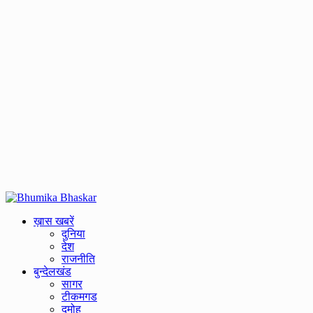
Primary
Menu
ख़ास खबरें
दुनिया
देश
राजनीति
बुन्देलखंड
सागर
टीकमगड
दमोह