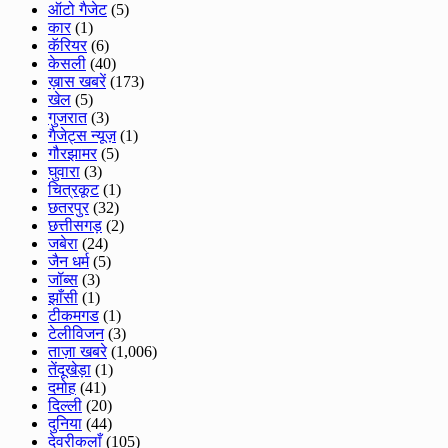
ऑटो गैजेट
(5)
कार
(1)
कॅरियर
(6)
केसली
(40)
ख़ास खबरें
(173)
खेल
(5)
गुजरात
(3)
गैजेट्स न्यूज़
(1)
गौरझामर
(5)
घुवारा
(3)
चित्रकूट
(1)
छतरपुर
(32)
छत्तीसगड़
(2)
जबेरा
(24)
जैन धर्म
(5)
जॉब्स
(3)
झाँसी
(1)
टीकमगड
(1)
टेलीविजन
(3)
ताज़ा खबरे
(1,006)
तेंदूखेड़ा
(1)
दमोह
(41)
दिल्ली
(20)
दुनिया
(44)
देवरीकलाँ
(105)