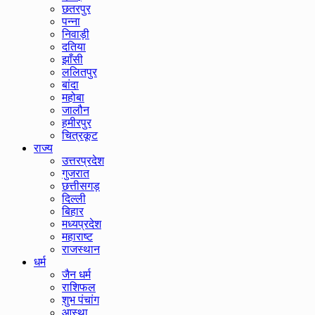
छतरपुर
पन्ना
निवाड़ी
दतिया
झाँसी
ललितपुर
बांदा
महोबा
जालौन
हमीरपुर
चित्रकूट
राज्य
उत्तरप्रदेश
गुजरात
छत्तीसगड़
दिल्ली
बिहार
मध्यप्रदेश
महाराष्ट
राजस्थान
धर्म
जैन धर्म
राशिफल
शुभ पंचांग
आस्था