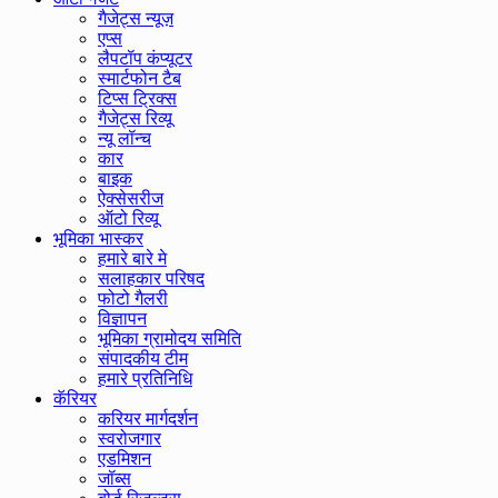
गैजेट्स न्यूज़
एप्स
लैपटॉप कंप्यूटर
स्मार्टफोन टैब
टिप्स ट्रिक्स
गैजेट्स रिव्यू
न्यू लॉन्च
कार
बाइक
ऐक्सेसरीज
ऑटो रिव्यू
भूमिका भास्कर
हमारे बारे मे
सलाहकार परिषद
फोटो गैलरी
विज्ञापन
भूमिका ग्रामोदय समिति
संपादकीय टीम
हमारे प्रतिनिधि
कॅरियर
करियर मार्गदर्शन
स्वरोजगार
एडमिशन
जॉब्स