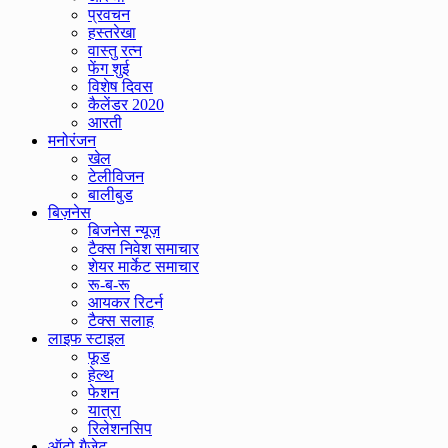
प्रवचन
हस्तरेखा
वास्तु रत्न
फेंग शुई
विशेष दिवस
कैलेंडर 2020
आरती
मनोरंजन
खेल
टेलीविजन
बालीबुड
बिज़नेस
बिजनेस न्यूज़
टैक्स निवेश समाचार
शेयर मार्केट समाचार
रू-ब-रू
आयकर रिटर्न
टैक्स सलाह
लाइफ स्टाइल
फूड
हेल्थ
फेशन
यात्रा
रिलेशनसिप
ऑटो गैजेट