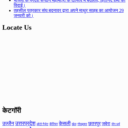
भाजपा के प्रदेश संगठन महामंत्री के दायित्व में बदलाव, हितानंद शर्मा की
विदाई।
तहसील पत्रकार संघ बदनावर द्वारा अपने माथुर साहब का आयोजन 29
जनवरी को।
Locate Us
केटगॉरी
उत्तरप्रदेश
उज्जैन
केसली
छतरपुर
जबेरा
कॅरियर
ऑटो गैजेट
खेल
गौरझामर
जैन धर्म