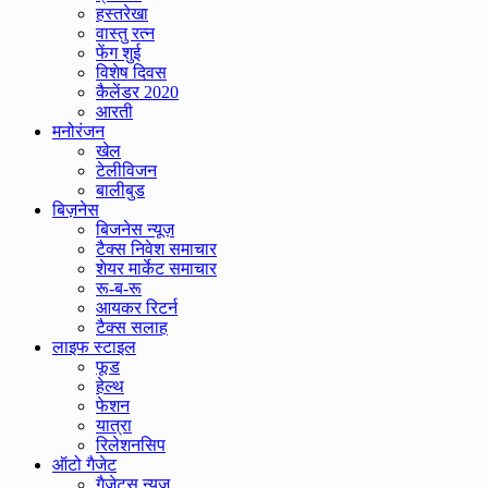
हस्तरेखा
वास्तु रत्न
फेंग शुई
विशेष दिवस
कैलेंडर 2020
आरती
मनोरंजन
खेल
टेलीविजन
बालीबुड
बिज़नेस
बिजनेस न्यूज़
टैक्स निवेश समाचार
शेयर मार्केट समाचार
रू-ब-रू
आयकर रिटर्न
टैक्स सलाह
लाइफ स्टाइल
फूड
हेल्थ
फेशन
यात्रा
रिलेशनसिप
ऑटो गैजेट
गैजेट्स न्यूज़