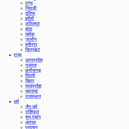
पन्ना
निवाड़ी
दतिया
झाँसी
ललितपुर
बांदा
महोबा
जालौन
हमीरपुर
चित्रकूट
राज्य
उत्तरप्रदेश
गुजरात
छत्तीसगड़
दिल्ली
बिहार
मध्यप्रदेश
महाराष्ट
राजस्थान
धर्म
जैन धर्म
राशिफल
शुभ पंचांग
आस्था
प्रवचन