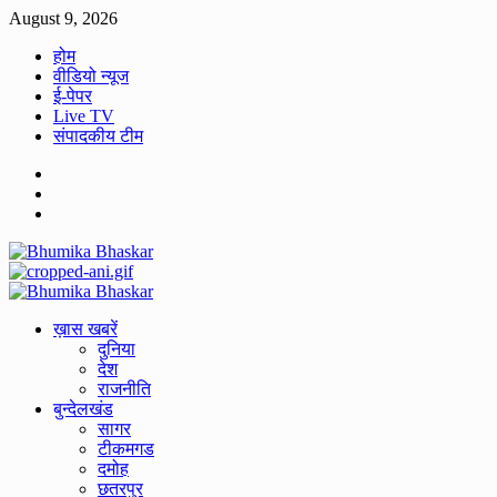
Skip
August 9, 2026
to
होम
content
वीडियो न्यूज
ई-पेपर
Live TV
संपादकीय टीम
Facebook
Twitter
Youtube
Primary
Menu
ख़ास खबरें
दुनिया
देश
राजनीति
बुन्देलखंड
सागर
टीकमगड
दमोह
छतरपुर