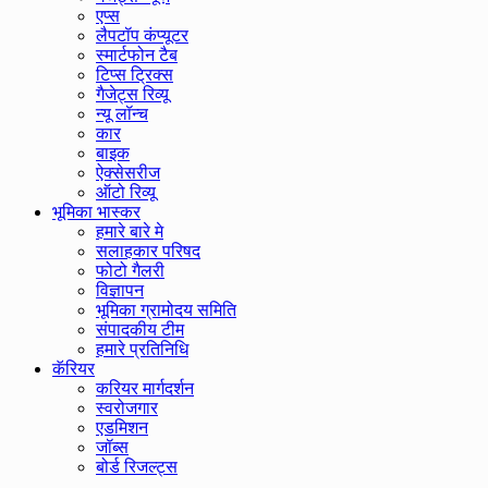
एप्स
लैपटॉप कंप्यूटर
स्मार्टफोन टैब
टिप्स ट्रिक्स
गैजेट्स रिव्यू
न्यू लॉन्च
कार
बाइक
ऐक्सेसरीज
ऑटो रिव्यू
भूमिका भास्कर
हमारे बारे मे
सलाहकार परिषद
फोटो गैलरी
विज्ञापन
भूमिका ग्रामोदय समिति
संपादकीय टीम
हमारे प्रतिनिधि
कॅरियर
करियर मार्गदर्शन
स्वरोजगार
एडमिशन
जॉब्स
बोर्ड रिजल्ट्स