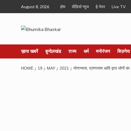
Skip
August 8, 2026
होम
वीडियो न्यूज
ई-पेपर
Live TV
to
content
ख़ास खबरें
बुन्देलखंड
राज्य
धर्म
मनोरंजन
बिज़नेस
HOME
19
MAY
2021
योगाभ्यास, प्राणायाम आदि द्वारा लोगों क