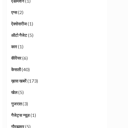
(1)
एडमिशन
(2)
एप्स
(1)
ऐक्सेसरीज
(5)
ऑटो गैजेट
(1)
कार
(6)
कॅरियर
(40)
केसली
(173)
ख़ास खबरें
(5)
खेल
(3)
गुजरात
(1)
गैजेट्स न्यूज़
(5)
गौरझामर