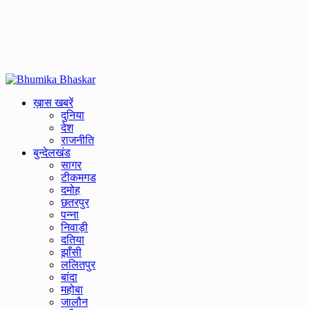
Primary
Menu
ख़ास खबरें
दुनिया
देश
राजनीति
बुन्देलखंड
सागर
टीकमगड
दमोह
छतरपुर
पन्ना
निवाड़ी
दतिया
झाँसी
ललितपुर
बांदा
महोबा
जालौन