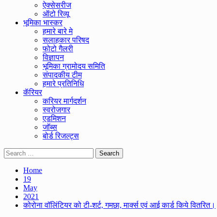
ऐक्सेसरीज
ऑटो रिव्यू
भूमिका भास्कर
हमारे बारे मे
सलाहकार परिषद
फोटो गैलरी
विज्ञापन
भूमिका ग्रामोदय समिति
संपादकीय टीम
हमारे प्रतिनिधि
कॅरियर
करियर मार्गदर्शन
स्वरोजगार
एडमिशन
जॉब्स
बोर्ड रिजल्ट्स
Search
for:
Home
19
May
2021
कोरोना वॉलिंटियर को टी-शर्ट, गमछा, मार्क्स एवं आई कार्ड किये वितरित।