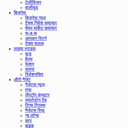
टेलीविजन
बालीबुड
बिज़नेस
बिजनेस न्यूज़
टैक्स निवेश समाचार
शेयर मार्केट समाचार
रू-ब-रू
आयकर रिटर्न
टैक्स सलाह
लाइफ स्टाइल
फूड
हेल्थ
फेशन
यात्रा
रिलेशनसिप
ऑटो गैजेट
गैजेट्स न्यूज़
एप्स
लैपटॉप कंप्यूटर
स्मार्टफोन टैब
टिप्स ट्रिक्स
गैजेट्स रिव्यू
न्यू लॉन्च
कार
बाइक