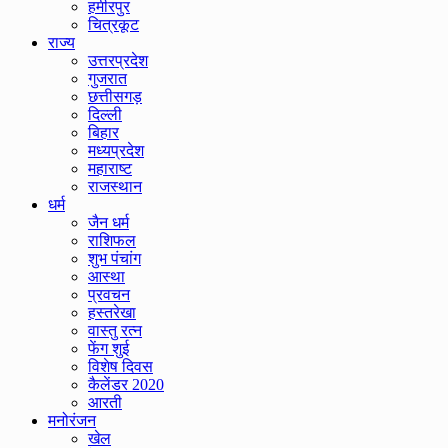
हमीरपुर
चित्रकूट
राज्य
उत्तरप्रदेश
गुजरात
छत्तीसगड़
दिल्ली
बिहार
मध्यप्रदेश
महाराष्ट
राजस्थान
धर्म
जैन धर्म
राशिफल
शुभ पंचांग
आस्था
प्रवचन
हस्तरेखा
वास्तु रत्न
फेंग शुई
विशेष दिवस
कैलेंडर 2020
आरती
मनोरंजन
खेल