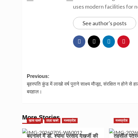
uses modern facilities for 
See author's posts
Post
Previous:
बृहस्पति कुंड में लाखो वर्ष पुराने साक्ष्य मौजूद, संरक्षित न होने से 
navigation
बदहाल।
More Stories
ख़ास खबरें
ताज़ा खबरे
मध्यप्रदेश
मध्यप्रदेश
बदनावर में डॉ. श्यामा प्रसाद मुखर्जी की
तहसील पत्रक