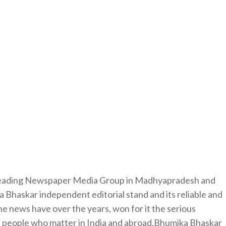
 leading Newspaper Media Group in Madhyapradesh and
 Bhaskar independent editorial stand and its reliable and
e news have over the years, won for it the serious
e people who matter in India and abroad.Bhumika Bhaskar