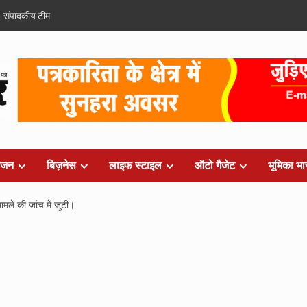
संपादकीय टीम
ंजन
बिज़नेस
लाइफ स्टाइल
ऑटो गैजेट
भूमिका भा
ामले की जांच में जुटी।