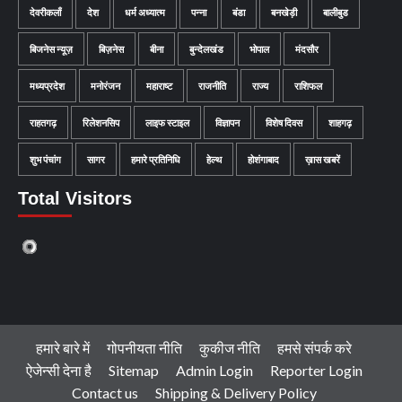
देवरीकलाँ
देश
धर्म अध्यात्म
पन्ना
बंडा
बनखेड़ी
बालीबुड
बिजनेस न्यूज़
बिज़नेस
बीना
बुन्देलखंड
भोपाल
मंदसौर
मध्यप्रदेश
मनोरंजन
महाराष्ट
राजनीति
राज्य
राशिफल
राहतगढ़
रिलेशनसिप
लाइफ स्टाइल
विज्ञापन
विशेष दिवस
शाहगढ़
शुभ पंचांग
सागर
हमारे प्रतिनिधि
हेल्थ
होशंगाबाद
ख़ास खबरें
Total Visitors
हमारे बारे में
गोपनीयता नीति
कुकीज नीति
हमसे संपर्क करे
ऐजेन्सी देना है
Sitemap
Admin Login
Reporter Login
Contact us
Shipping & Delivery Policy