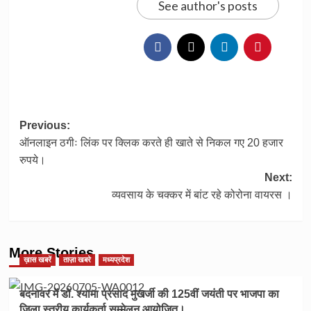
See author's posts
Post
Previous:
ऑनलाइन ठगीः लिंक पर क्लिक करते ही खाते से निकल गए 20 हजार
navigation
रुपये।
Next:
व्यवसाय के चक्कर में बांट रहे कोरोना वायरस ।
More Stories
ख़ास खबरें
ताज़ा खबरे
मध्यप्रदेश
बदनावर में डॉ. श्यामा प्रसाद मुखर्जी की 125वीं जयंती पर भाजपा का
जिला स्तरीय कार्यकर्ता सम्मेलन आयोजित।