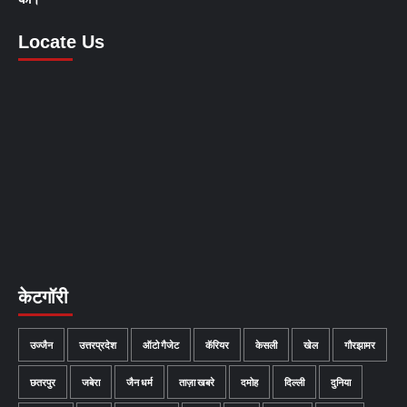
Locate Us
केटगॉरी
उज्जैन
उत्तरप्रदेश
ऑटो गैजेट
कॅरियर
केसली
खेल
गौरझामर
छतरपुर
जबेरा
जैन धर्म
ताज़ा खबरे
दमोह
दिल्ली
दुनिया