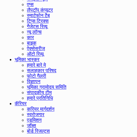
एप्स
लैपटॉप कंप्यूटर
स्मार्टफोन टैब
टिप्स ट्रिक्स
गैजेट्स रिव्यू
न्यू लॉन्च
कार
बाइक
ऐक्सेसरीज
ऑटो रिव्यू
भूमिका भास्कर
हमारे बारे मे
सलाहकार परिषद
फोटो गैलरी
विज्ञापन
भूमिका ग्रामोदय समिति
संपादकीय टीम
हमारे प्रतिनिधि
कॅरियर
करियर मार्गदर्शन
स्वरोजगार
एडमिशन
जॉब्स
बोर्ड रिजल्ट्स