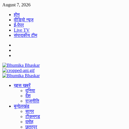
Skip
August 7, 2026
to
होम
content
वीडियो न्यूज
ई-पेपर
Live TV
संपादकीय टीम
Facebook
Twitter
Youtube
Primary
Menu
ख़ास खबरें
दुनिया
देश
राजनीति
बुन्देलखंड
सागर
टीकमगड
दमोह
छतरपुर