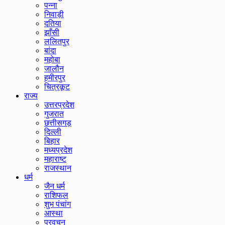
पन्ना
निवाड़ी
दतिया
झाँसी
ललितपुर
बांदा
महोबा
जालौन
हमीरपुर
चित्रकूट
राज्य
उत्तरप्रदेश
गुजरात
छत्तीसगड़
दिल्ली
बिहार
मध्यप्रदेश
महाराष्ट
राजस्थान
धर्म
जैन धर्म
राशिफल
शुभ पंचांग
आस्था
प्रवचन