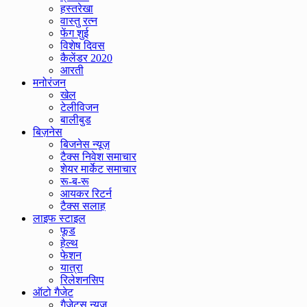
हस्तरेखा
वास्तु रत्न
फेंग शुई
विशेष दिवस
कैलेंडर 2020
आरती
मनोरंजन
खेल
टेलीविजन
बालीबुड
बिज़नेस
बिजनेस न्यूज़
टैक्स निवेश समाचार
शेयर मार्केट समाचार
रू-ब-रू
आयकर रिटर्न
टैक्स सलाह
लाइफ स्टाइल
फूड
हेल्थ
फेशन
यात्रा
रिलेशनसिप
ऑटो गैजेट
गैजेट्स न्यूज़