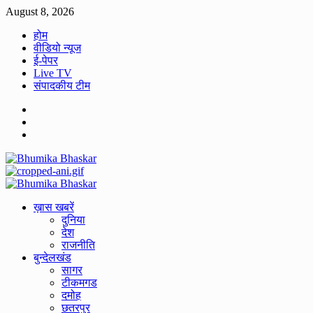
Skip
August 8, 2026
to
होम
content
वीडियो न्यूज
ई-पेपर
Live TV
संपादकीय टीम
Facebook
Twitter
Youtube
Primary
Menu
ख़ास खबरें
दुनिया
देश
राजनीति
बुन्देलखंड
सागर
टीकमगड
दमोह
छतरपुर