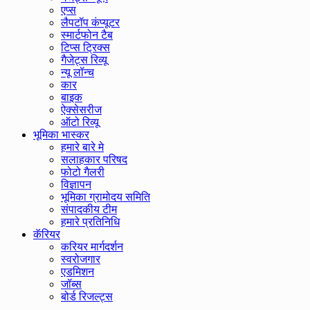
एप्स
लैपटॉप कंप्यूटर
स्मार्टफोन टैब
टिप्स ट्रिक्स
गैजेट्स रिव्यू
न्यू लॉन्च
कार
बाइक
ऐक्सेसरीज
ऑटो रिव्यू
भूमिका भास्कर
हमारे बारे मे
सलाहकार परिषद
फोटो गैलरी
विज्ञापन
भूमिका ग्रामोदय समिति
संपादकीय टीम
हमारे प्रतिनिधि
कॅरियर
करियर मार्गदर्शन
स्वरोजगार
एडमिशन
जॉब्स
बोर्ड रिजल्ट्स