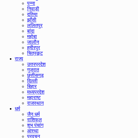
पन्ना
निवाड़ी
दतिया
झाँसी
ललितपुर
बांदा
महोबा
जालौन
हमीरपुर
चित्रकूट
राज्य
उत्तरप्रदेश
गुजरात
छत्तीसगड़
दिल्ली
बिहार
मध्यप्रदेश
महाराष्ट
राजस्थान
धर्म
जैन धर्म
राशिफल
शुभ पंचांग
आस्था
प्रवचन