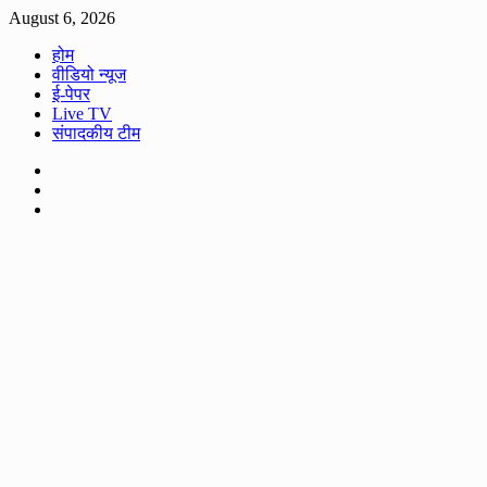
Skip
August 6, 2026
to
होम
content
वीडियो न्यूज
ई-पेपर
Live TV
संपादकीय टीम
Facebook
Twitter
Youtube