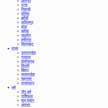
छतरपुर
पन्ना
निवाड़ी
दतिया
झाँसी
ललितपुर
बांदा
महोबा
जालौन
हमीरपुर
चित्रकूट
राज्य
उत्तरप्रदेश
गुजरात
छत्तीसगड़
दिल्ली
बिहार
मध्यप्रदेश
महाराष्ट
राजस्थान
धर्म
जैन धर्म
राशिफल
शुभ पंचांग
आस्था