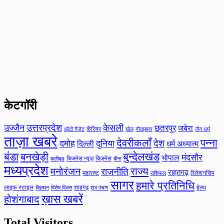
केटगॉरी
उत्तरप्रदेश
उज्जैन
केसली
छतरपुर
जबेरा
कॅरियर
ऑटो गैजेट
खेल
गौरझामर
जैन धर्म
ताज़ा खबरे
देवरीकलाँ
पन्ना
देश
दमोह
दुनिया
दिल्ली
धर्म अध्यात्म
बंडा
बनखेड़ी
बुन्देलखंड
मंदसौर
भोपाल
बिजनेस न्यूज़
बिज़नेस
बीना
बालीबुड
मध्यप्रदेश
मनोरंजन
राज्य
राजनीति
राहतगढ़
महाराष्ट
रिलेशनसिप
राशिफल
सागर
हमारे प्रतिनिधि
लाइफ स्टाइल
शाहगढ़
हेल्थ
विज्ञापन
विशेष दिवस
शुभ पंचांग
ख़ास खबरें
होशंगाबाद
Total Visitors