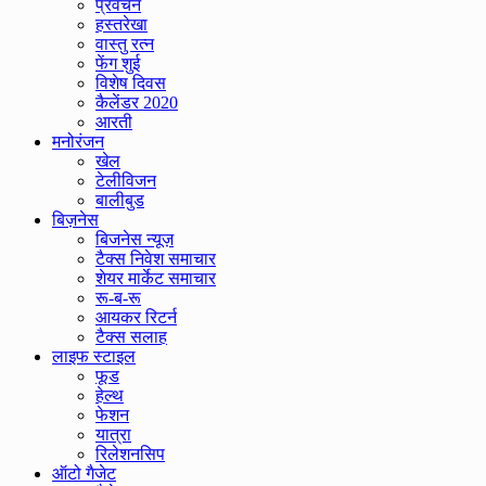
प्रवचन
हस्तरेखा
वास्तु रत्न
फेंग शुई
विशेष दिवस
कैलेंडर 2020
आरती
मनोरंजन
खेल
टेलीविजन
बालीबुड
बिज़नेस
बिजनेस न्यूज़
टैक्स निवेश समाचार
शेयर मार्केट समाचार
रू-ब-रू
आयकर रिटर्न
टैक्स सलाह
लाइफ स्टाइल
फूड
हेल्थ
फेशन
यात्रा
रिलेशनसिप
ऑटो गैजेट