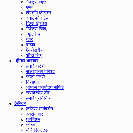
गैजेट्स न्यूज़
एप्स
लैपटॉप कंप्यूटर
स्मार्टफोन टैब
टिप्स ट्रिक्स
गैजेट्स रिव्यू
न्यू लॉन्च
कार
बाइक
ऐक्सेसरीज
ऑटो रिव्यू
भूमिका भास्कर
हमारे बारे मे
सलाहकार परिषद
फोटो गैलरी
विज्ञापन
भूमिका ग्रामोदय समिति
संपादकीय टीम
हमारे प्रतिनिधि
कॅरियर
करियर मार्गदर्शन
स्वरोजगार
एडमिशन
जॉब्स
बोर्ड रिजल्ट्स