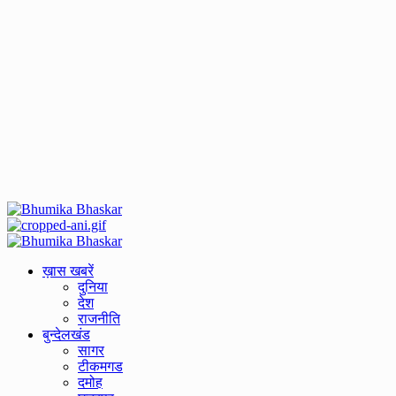
Primary
Menu
ख़ास खबरें
दुनिया
देश
राजनीति
बुन्देलखंड
सागर
टीकमगड
दमोह