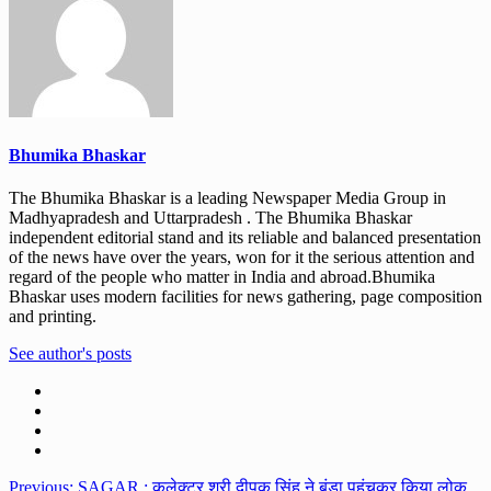
Bhumika Bhaskar
The Bhumika Bhaskar is a leading Newspaper Media Group in
Madhyapradesh and Uttarpradesh . The Bhumika Bhaskar
independent editorial stand and its reliable and balanced presentation
of the news have over the years, won for it the serious attention and
regard of the people who matter in India and abroad.Bhumika
Bhaskar uses modern facilities for news gathering, page composition
and printing.
See author's posts
Post
Previous:
SAGAR : कलेक्टर श्री दीपक सिंह ने बंडा पहुंचकर किया लोक