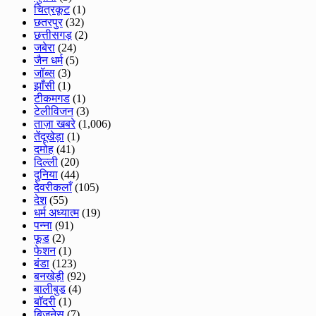
चित्रकूट
(1)
छतरपुर
(32)
छत्तीसगड़
(2)
जबेरा
(24)
जैन धर्म
(5)
जॉब्स
(3)
झाँसी
(1)
टीकमगड
(1)
टेलीविजन
(3)
ताज़ा खबरे
(1,006)
तेंदूखेड़ा
(1)
दमोह
(41)
दिल्ली
(20)
दुनिया
(44)
देवरीकलाँ
(105)
देश
(55)
धर्म अध्यात्म
(19)
पन्ना
(91)
फूड
(2)
फेशन
(1)
बंडा
(123)
बनखेड़ी
(92)
बालीबुड
(4)
बाॅदरी
(1)
बिज़नेस
(7)