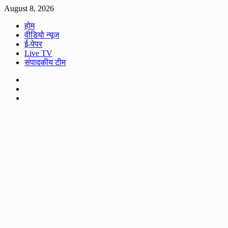
Skip
August 8, 2026
to
होम
content
वीडियो न्यूज
ई-पेपर
Live TV
संपादकीय टीम
Facebook
Twitter
Youtube