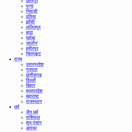
छतरपुर
पन्ना
निवाड़ी
दतिया
झाँसी
ललितपुर
बांदा
महोबा
जालौन
हमीरपुर
चित्रकूट
राज्य
उत्तरप्रदेश
गुजरात
छत्तीसगड़
दिल्ली
बिहार
मध्यप्रदेश
महाराष्ट
राजस्थान
धर्म
जैन धर्म
राशिफल
शुभ पंचांग
आस्था