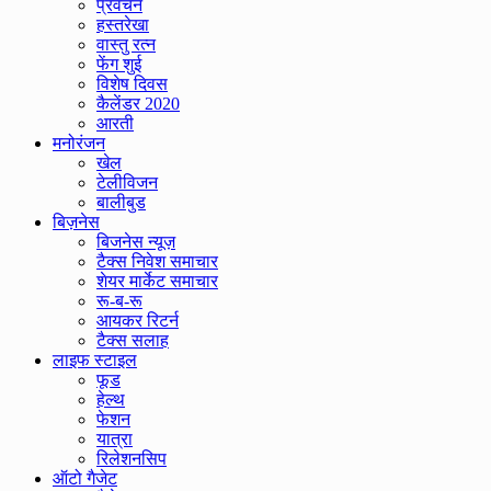
प्रवचन
हस्तरेखा
वास्तु रत्न
फेंग शुई
विशेष दिवस
कैलेंडर 2020
आरती
मनोरंजन
खेल
टेलीविजन
बालीबुड
बिज़नेस
बिजनेस न्यूज़
टैक्स निवेश समाचार
शेयर मार्केट समाचार
रू-ब-रू
आयकर रिटर्न
टैक्स सलाह
लाइफ स्टाइल
फूड
हेल्थ
फेशन
यात्रा
रिलेशनसिप
ऑटो गैजेट