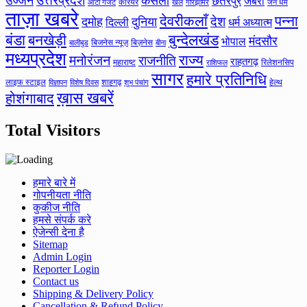
उत्तरप्रदेश
उज्जैन
केसली
छतरपुर
जबेरा
कॅरियर
ऑटो गैजेट
खेल
गौरझामर
जैन धर्म
ताज़ा खबरे
देवरीकलाँ
पन्ना
देश
दमोह
दुनिया
दिल्ली
धर्म अध्यात्म
बंडा
बनखेड़ी
बुन्देलखंड
मंदसौर
भोपाल
बिजनेस न्यूज़
बिज़नेस
बीना
बालीबुड
मध्यप्रदेश
मनोरंजन
राज्य
राजनीति
राहतगढ़
महाराष्ट
रिलेशनसिप
राशिफल
सागर
हमारे प्रतिनिधि
लाइफ स्टाइल
शाहगढ़
हेल्थ
विज्ञापन
विशेष दिवस
शुभ पंचांग
ख़ास खबरें
होशंगाबाद
Total Visitors
हमारे बारे में
गोपनीयता नीति
कुकीज नीति
हमसे संपर्क करे
ऐजेन्सी देना है
Sitemap
Admin Login
Reporter Login
Contact us
Shipping & Delivery Policy
Cancellation & Refund Policy