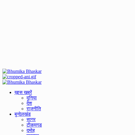
Primary
Menu
ख़ास खबरें
दुनिया
देश
राजनीति
बुन्देलखंड
सागर
टीकमगड
दमोह