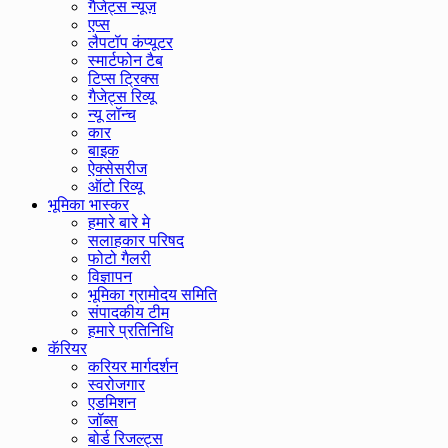
गैजेट्स न्यूज़
एप्स
लैपटॉप कंप्यूटर
स्मार्टफोन टैब
टिप्स ट्रिक्स
गैजेट्स रिव्यू
न्यू लॉन्च
कार
बाइक
ऐक्सेसरीज
ऑटो रिव्यू
भूमिका भास्कर
हमारे बारे मे
सलाहकार परिषद
फोटो गैलरी
विज्ञापन
भूमिका ग्रामोदय समिति
संपादकीय टीम
हमारे प्रतिनिधि
कॅरियर
करियर मार्गदर्शन
स्वरोजगार
एडमिशन
जॉब्स
बोर्ड रिजल्ट्स