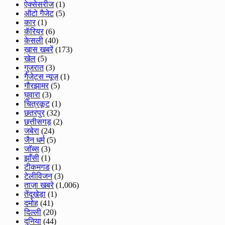
ऐक्सेसरीज
(1)
ऑटो गैजेट
(5)
कार
(1)
कॅरियर
(6)
केसली
(40)
ख़ास खबरें
(173)
खेल
(5)
गुजरात
(3)
गैजेट्स न्यूज़
(1)
गौरझामर
(5)
घुवारा
(3)
चित्रकूट
(1)
छतरपुर
(32)
छत्तीसगड़
(2)
जबेरा
(24)
जैन धर्म
(5)
जॉब्स
(3)
झाँसी
(1)
टीकमगड
(1)
टेलीविजन
(3)
ताज़ा खबरे
(1,006)
तेंदूखेड़ा
(1)
दमोह
(41)
दिल्ली
(20)
दुनिया
(44)