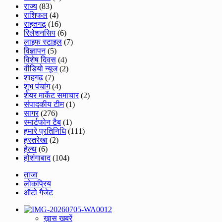
राज्य
(83)
राशिफल
(4)
राहतगढ़
(16)
रिलेशनसिप
(6)
लाइफ स्टाइल
(7)
विज्ञापन
(5)
विशेष दिवस
(4)
वीडियो न्यूज
(2)
शाहगढ़
(7)
शुभ पंचांग
(4)
शेयर मार्केट समाचार
(2)
संपादकीय टीम
(1)
सागर
(276)
स्मार्टफोन टैब
(1)
हमारे प्रतिनिधि
(111)
हस्तरेखा
(2)
हेल्थ
(6)
होशंगाबाद
(104)
ताजा
लोकप्रिय
ऑटो गैजेट
ख़ास खबरें