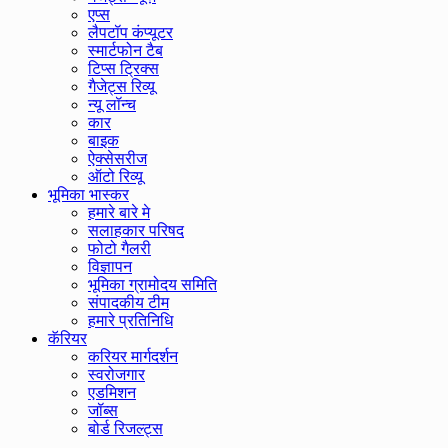
एप्स
लैपटॉप कंप्यूटर
स्मार्टफोन टैब
टिप्स ट्रिक्स
गैजेट्स रिव्यू
न्यू लॉन्च
कार
बाइक
ऐक्सेसरीज
ऑटो रिव्यू
भूमिका भास्कर
हमारे बारे मे
सलाहकार परिषद
फोटो गैलरी
विज्ञापन
भूमिका ग्रामोदय समिति
संपादकीय टीम
हमारे प्रतिनिधि
कॅरियर
करियर मार्गदर्शन
स्वरोजगार
एडमिशन
जॉब्स
बोर्ड रिजल्ट्स