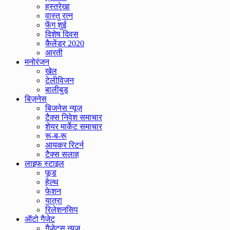
हस्तरेखा
वास्तु रत्न
फेंग शुई
विशेष दिवस
कैलेंडर 2020
आरती
मनोरंजन
खेल
टेलीविजन
बालीबुड
बिज़नेस
बिजनेस न्यूज़
टैक्स निवेश समाचार
शेयर मार्केट समाचार
रू-ब-रू
आयकर रिटर्न
टैक्स सलाह
लाइफ स्टाइल
फूड
हेल्थ
फेशन
यात्रा
रिलेशनसिप
ऑटो गैजेट
गैजेट्स न्यूज़