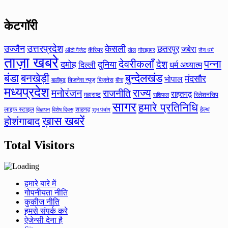
केटगॉरी
उत्तरप्रदेश
उज्जैन
केसली
छतरपुर
जबेरा
कॅरियर
ऑटो गैजेट
खेल
गौरझामर
जैन धर्म
ताज़ा खबरे
देवरीकलाँ
पन्ना
देश
दमोह
दुनिया
दिल्ली
धर्म अध्यात्म
बंडा
बनखेड़ी
बुन्देलखंड
मंदसौर
भोपाल
बिजनेस न्यूज़
बिज़नेस
बीना
बालीबुड
मध्यप्रदेश
मनोरंजन
राज्य
राजनीति
राहतगढ़
महाराष्ट
रिलेशनसिप
राशिफल
सागर
हमारे प्रतिनिधि
लाइफ स्टाइल
शाहगढ़
हेल्थ
विज्ञापन
विशेष दिवस
शुभ पंचांग
ख़ास खबरें
होशंगाबाद
Total Visitors
हमारे बारे में
गोपनीयता नीति
कुकीज नीति
हमसे संपर्क करे
ऐजेन्सी देना है