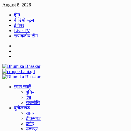
Skip
August 8, 2026
to
होम
content
वीडियो न्यूज
ई-पेपर
Live TV
संपादकीय टीम
Facebook
Twitter
Youtube
Primary
Menu
ख़ास खबरें
दुनिया
देश
राजनीति
बुन्देलखंड
सागर
टीकमगड
दमोह
छतरपुर