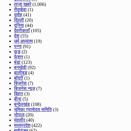
ताज़ा खबरे
(1,006)
तेंदूखेड़ा
(1)
दमोह
(41)
दिल्ली
(20)
दुनिया
(44)
देवरीकलाँ
(105)
देश
(55)
धर्म अध्यात्म
(19)
पन्ना
(91)
फूड
(2)
फेशन
(1)
बंडा
(123)
बनखेड़ी
(92)
बालीबुड
(4)
बाॅदरी
(1)
बिज़नेस
(7)
बिजनेस न्यूज़
(7)
बिहार
(3)
बीना
(5)
बुन्देलखंड
(108)
भूमिका ग्रामोदय समिति
(3)
भोपाल
(20)
मंदसौर
(40)
मध्यप्रदेश
(422)
मनोरंजन
(67)