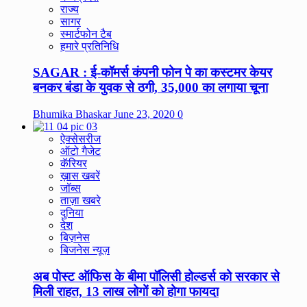
राज्य
सागर
स्मार्टफोन टैब
हमारे प्रतिनिधि
SAGAR : ई-कॉमर्स कंपनी फोन पे का कस्टमर केयर
बनकर बंडा के युवक से ठगी, 35,000 का लगाया चूना
Bhumika Bhaskar
June 23, 2020
0
ऐक्सेसरीज
ऑटो गैजेट
कॅरियर
ख़ास खबरें
जॉब्स
ताज़ा खबरे
दुनिया
देश
बिज़नेस
बिजनेस न्यूज़
अब पोस्ट ऑफिस के बीमा पॉलिसी होल्डर्स को सरकार से
मिली राहत, 13 लाख लोगों को होगा फायदा