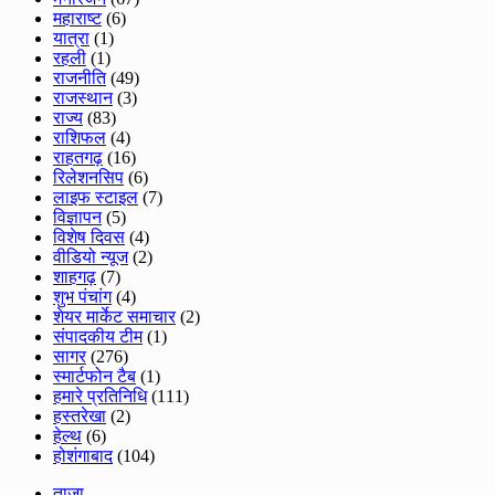
महाराष्ट
(6)
यात्रा
(1)
रहली
(1)
राजनीति
(49)
राजस्थान
(3)
राज्य
(83)
राशिफल
(4)
राहतगढ़
(16)
रिलेशनसिप
(6)
लाइफ स्टाइल
(7)
विज्ञापन
(5)
विशेष दिवस
(4)
वीडियो न्यूज
(2)
शाहगढ़
(7)
शुभ पंचांग
(4)
शेयर मार्केट समाचार
(2)
संपादकीय टीम
(1)
सागर
(276)
स्मार्टफोन टैब
(1)
हमारे प्रतिनिधि
(111)
हस्तरेखा
(2)
हेल्थ
(6)
होशंगाबाद
(104)
ताजा