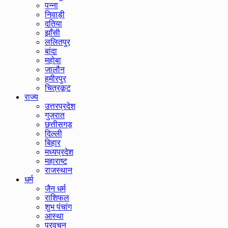
पन्ना
निवाड़ी
दतिया
झाँसी
ललितपुर
बांदा
महोबा
जालौन
हमीरपुर
चित्रकूट
राज्य
उत्तरप्रदेश
गुजरात
छत्तीसगड़
दिल्ली
बिहार
मध्यप्रदेश
महाराष्ट
राजस्थान
धर्म
जैन धर्म
राशिफल
शुभ पंचांग
आस्था
प्रवचन