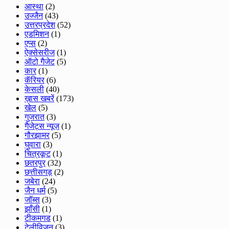
आस्था
(2)
उज्जैन
(43)
उत्तरप्रदेश
(52)
एडमिशन
(1)
एप्स
(2)
ऐक्सेसरीज
(1)
ऑटो गैजेट
(5)
कार
(1)
कॅरियर
(6)
केसली
(40)
ख़ास खबरें
(173)
खेल
(5)
गुजरात
(3)
गैजेट्स न्यूज़
(1)
गौरझामर
(5)
घुवारा
(3)
चित्रकूट
(1)
छतरपुर
(32)
छत्तीसगड़
(2)
जबेरा
(24)
जैन धर्म
(5)
जॉब्स
(3)
झाँसी
(1)
टीकमगड
(1)
टेलीविजन
(3)