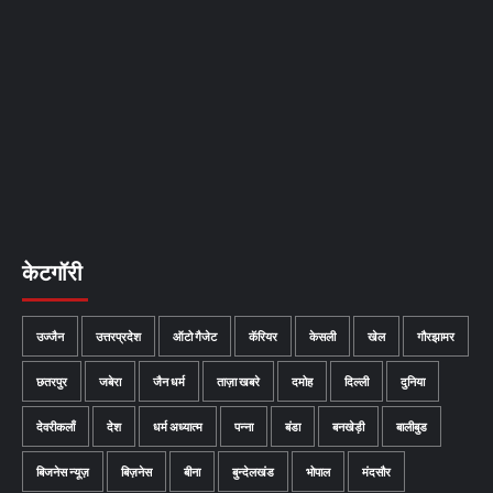
केटगॉरी
उज्जैन
उत्तरप्रदेश
ऑटो गैजेट
कॅरियर
केसली
खेल
गौरझामर
छतरपुर
जबेरा
जैन धर्म
ताज़ा खबरे
दमोह
दिल्ली
दुनिया
देवरीकलाँ
देश
धर्म अध्यात्म
पन्ना
बंडा
बनखेड़ी
बालीबुड
बिजनेस न्यूज़
बिज़नेस
बीना
बुन्देलखंड
भोपाल
मंदसौर