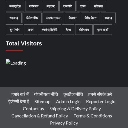
मध्यप्रदेश
मनोरंजन
महाराष्ट
राजनीति
राज्य
राशिफल
राहतगढ़
रिलेशनसिप
लाइफ स्टाइल
विज्ञापन
विशेष दिवस
शाहगढ़
शुभ पंचांग
सागर
हमारे प्रतिनिधि
हेल्थ
होशंगाबाद
ख़ास खबरें
Total Visitors
हमारे बारे में
गोपनीयता नीति
कुकीज नीति
हमसे संपर्क करे
ऐजेन्सी देना है
Sitemap
Admin Login
Reporter Login
Contact us
Shipping & Delivery Policy
Cancellation & Refund Policy
Terms & Conditions
Privacy Policy