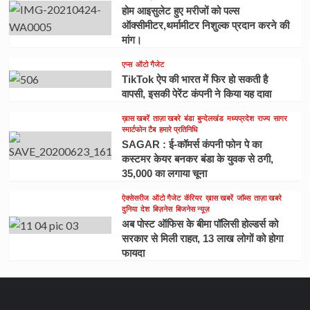
होम आइसुलेट हुए मरीजों को पल्स
ऑक्सीमीटर,थर्मामीटर निशुल्क प्रदान करने की
मांग।
एप्स
ऑटो गैजेट
TikTok ऐप की भारत में फिर हो सकती है
वापसी, इसकी पेरेंट कंपनी ने किया यह दावा
ख़ास खबरें
ताज़ा खबरे
बंडा
बुन्देलखंड
मध्यप्रदेश
राज्य
सागर
स्मार्टफोन टैब
हमारे प्रतिनिधि
SAGAR : ई-कॉमर्स कंपनी फोन पे का
कस्टमर केयर बनकर बंडा के युवक से ठगी,
35,000 का लगाया चूना
ऐक्सेसरीज
ऑटो गैजेट
कॅरियर
ख़ास खबरें
जॉब्स
ताज़ा खबरे
दुनिया
देश
बिज़नेस
बिजनेस न्यूज़
अब पोस्ट ऑफिस के बीमा पॉलिसी होल्डर्स को
सरकार से मिली राहत, 13 लाख लोगों को होगा
फायदा