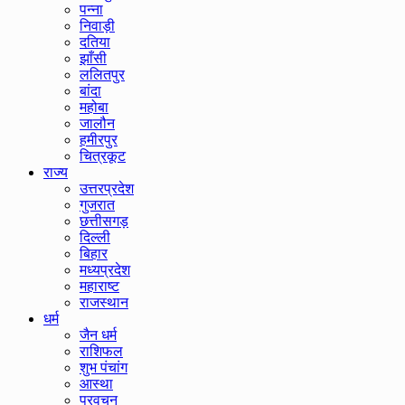
पन्ना
निवाड़ी
दतिया
झाँसी
ललितपुर
बांदा
महोबा
जालौन
हमीरपुर
चित्रकूट
राज्य
उत्तरप्रदेश
गुजरात
छत्तीसगड़
दिल्ली
बिहार
मध्यप्रदेश
महाराष्ट
राजस्थान
धर्म
जैन धर्म
राशिफल
शुभ पंचांग
आस्था
प्रवचन