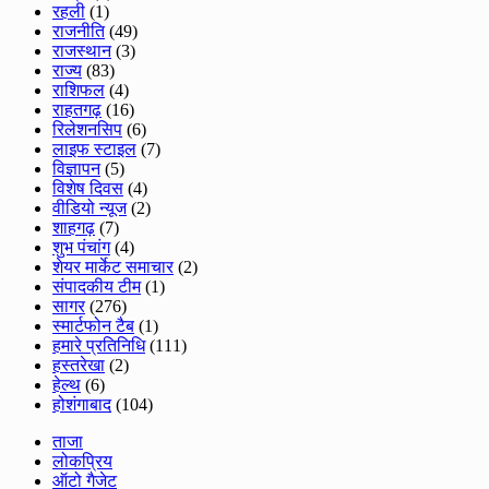
रहली
(1)
राजनीति
(49)
राजस्थान
(3)
राज्य
(83)
राशिफल
(4)
राहतगढ़
(16)
रिलेशनसिप
(6)
लाइफ स्टाइल
(7)
विज्ञापन
(5)
विशेष दिवस
(4)
वीडियो न्यूज
(2)
शाहगढ़
(7)
शुभ पंचांग
(4)
शेयर मार्केट समाचार
(2)
संपादकीय टीम
(1)
सागर
(276)
स्मार्टफोन टैब
(1)
हमारे प्रतिनिधि
(111)
हस्तरेखा
(2)
हेल्थ
(6)
होशंगाबाद
(104)
ताजा
लोकप्रिय
ऑटो गैजेट