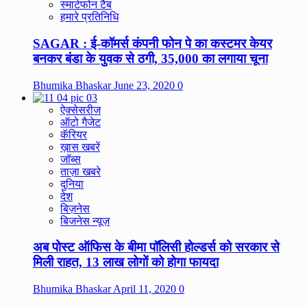
स्मार्टफोन टैब
हमारे प्रतिनिधि
SAGAR : ई-कॉमर्स कंपनी फोन पे का कस्टमर केयर
बनकर बंडा के युवक से ठगी, 35,000 का लगाया चूना
Bhumika Bhaskar
June 23, 2020
0
ऐक्सेसरीज
ऑटो गैजेट
कॅरियर
ख़ास खबरें
जॉब्स
ताज़ा खबरे
दुनिया
देश
बिज़नेस
बिजनेस न्यूज़
अब पोस्ट ऑफिस के बीमा पॉलिसी होल्डर्स को सरकार से
मिली राहत, 13 लाख लोगों को होगा फायदा
Bhumika Bhaskar
April 11, 2020
0