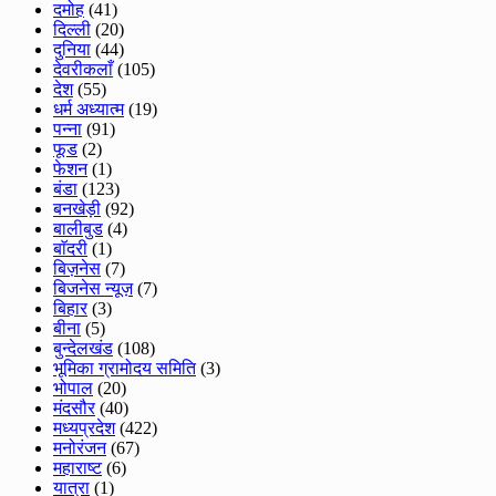
दमोह
(41)
दिल्ली
(20)
दुनिया
(44)
देवरीकलाँ
(105)
देश
(55)
धर्म अध्यात्म
(19)
पन्ना
(91)
फूड
(2)
फेशन
(1)
बंडा
(123)
बनखेड़ी
(92)
बालीबुड
(4)
बाॅदरी
(1)
बिज़नेस
(7)
बिजनेस न्यूज़
(7)
बिहार
(3)
बीना
(5)
बुन्देलखंड
(108)
भूमिका ग्रामोदय समिति
(3)
भोपाल
(20)
मंदसौर
(40)
मध्यप्रदेश
(422)
मनोरंजन
(67)
महाराष्ट
(6)
यात्रा
(1)