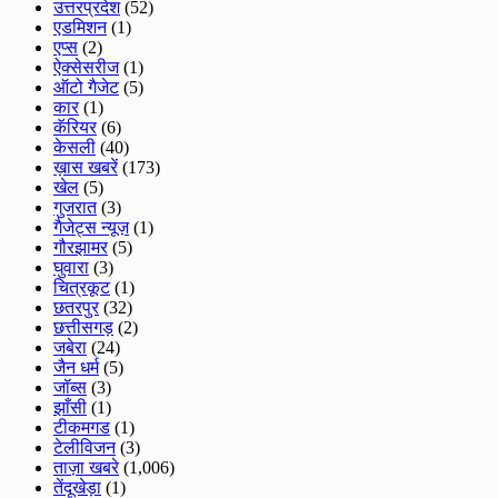
उत्तरप्रदेश
(52)
एडमिशन
(1)
एप्स
(2)
ऐक्सेसरीज
(1)
ऑटो गैजेट
(5)
कार
(1)
कॅरियर
(6)
केसली
(40)
ख़ास खबरें
(173)
खेल
(5)
गुजरात
(3)
गैजेट्स न्यूज़
(1)
गौरझामर
(5)
घुवारा
(3)
चित्रकूट
(1)
छतरपुर
(32)
छत्तीसगड़
(2)
जबेरा
(24)
जैन धर्म
(5)
जॉब्स
(3)
झाँसी
(1)
टीकमगड
(1)
टेलीविजन
(3)
ताज़ा खबरे
(1,006)
तेंदूखेड़ा
(1)