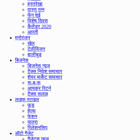
हस्तरेखा
वास्तु रत्न
फेंग शुई
विशेष दिवस
कैलेंडर 2020
आरती
मनोरंजन
खेल
टेलीविजन
बालीबुड
बिज़नेस
बिजनेस न्यूज़
टैक्स निवेश समाचार
शेयर मार्केट समाचार
रू-ब-रू
आयकर रिटर्न
टैक्स सलाह
लाइफ स्टाइल
फूड
हेल्थ
फेशन
यात्रा
रिलेशनसिप
ऑटो गैजेट
गैजेट्स न्यूज़