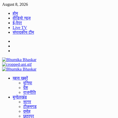
Skip
August 8, 2026
to
होम
content
वीडियो न्यूज
ई-पेपर
Live TV
संपादकीय टीम
Facebook
Twitter
Youtube
Primary
Menu
ख़ास खबरें
दुनिया
देश
राजनीति
बुन्देलखंड
सागर
टीकमगड
दमोह
छतरपुर