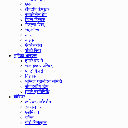
एप्स
लैपटॉप कंप्यूटर
स्मार्टफोन टैब
टिप्स ट्रिक्स
गैजेट्स रिव्यू
न्यू लॉन्च
कार
बाइक
ऐक्सेसरीज
ऑटो रिव्यू
भूमिका भास्कर
हमारे बारे मे
सलाहकार परिषद
फोटो गैलरी
विज्ञापन
भूमिका ग्रामोदय समिति
संपादकीय टीम
हमारे प्रतिनिधि
कॅरियर
करियर मार्गदर्शन
स्वरोजगार
एडमिशन
जॉब्स
बोर्ड रिजल्ट्स