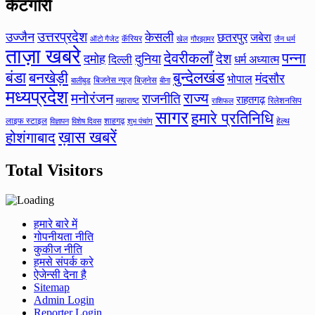
केटगॉरी
उत्तरप्रदेश
उज्जैन
केसली
छतरपुर
जबेरा
कॅरियर
ऑटो गैजेट
खेल
गौरझामर
जैन धर्म
ताज़ा खबरे
देवरीकलाँ
पन्ना
देश
दमोह
दुनिया
दिल्ली
धर्म अध्यात्म
बंडा
बनखेड़ी
बुन्देलखंड
मंदसौर
भोपाल
बिजनेस न्यूज़
बिज़नेस
बीना
बालीबुड
मध्यप्रदेश
मनोरंजन
राज्य
राजनीति
राहतगढ़
महाराष्ट
रिलेशनसिप
राशिफल
सागर
हमारे प्रतिनिधि
लाइफ स्टाइल
शाहगढ़
हेल्थ
विज्ञापन
विशेष दिवस
शुभ पंचांग
ख़ास खबरें
होशंगाबाद
Total Visitors
हमारे बारे में
गोपनीयता नीति
कुकीज नीति
हमसे संपर्क करे
ऐजेन्सी देना है
Sitemap
Admin Login
Reporter Login