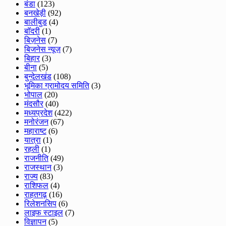
बंडा
(123)
बनखेड़ी
(92)
बालीबुड
(4)
बाॅदरी
(1)
बिज़नेस
(7)
बिजनेस न्यूज़
(7)
बिहार
(3)
बीना
(5)
बुन्देलखंड
(108)
भूमिका ग्रामोदय समिति
(3)
भोपाल
(20)
मंदसौर
(40)
मध्यप्रदेश
(422)
मनोरंजन
(67)
महाराष्ट
(6)
यात्रा
(1)
रहली
(1)
राजनीति
(49)
राजस्थान
(3)
राज्य
(83)
राशिफल
(4)
राहतगढ़
(16)
रिलेशनसिप
(6)
लाइफ स्टाइल
(7)
विज्ञापन
(5)