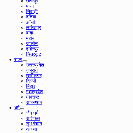
छतरपुर
पन्ना
निवाड़ी
दतिया
झाँसी
ललितपुर
बांदा
महोबा
जालौन
हमीरपुर
चित्रकूट
राज्य
उत्तरप्रदेश
गुजरात
छत्तीसगड़
दिल्ली
बिहार
मध्यप्रदेश
महाराष्ट
राजस्थान
धर्म
जैन धर्म
राशिफल
शुभ पंचांग
आस्था