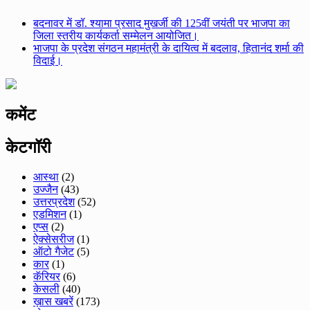
बदनावर में डॉ. श्यामा प्रसाद मुखर्जी की 125वीं जयंती पर भाजपा का
जिला स्तरीय कार्यकर्ता सम्मेलन आयोजित।
भाजपा के प्रदेश संगठन महामंत्री के दायित्व में बदलाव, हितानंद शर्मा की
विदाई।
कमेंट
केटगॉरी
आस्था
(2)
उज्जैन
(43)
उत्तरप्रदेश
(52)
एडमिशन
(1)
एप्स
(2)
ऐक्सेसरीज
(1)
ऑटो गैजेट
(5)
कार
(1)
कॅरियर
(6)
केसली
(40)
ख़ास खबरें
(173)