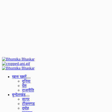
Primary
Menu
ख़ास खबरें
दुनिया
देश
राजनीति
बुन्देलखंड
सागर
टीकमगड
दमोह