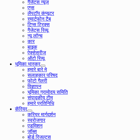
गैजेट्स न्यूज़
एप्स
लैपटॉप कंप्यूटर
स्मार्टफोन टैब
टिप्स ट्रिक्स
गैजेट्स रिव्यू
न्यू लॉन्च
कार
बाइक
ऐक्सेसरीज
ऑटो रिव्यू
भूमिका भास्कर
हमारे बारे मे
सलाहकार परिषद
फोटो गैलरी
विज्ञापन
भूमिका ग्रामोदय समिति
संपादकीय टीम
हमारे प्रतिनिधि
कॅरियर
करियर मार्गदर्शन
स्वरोजगार
एडमिशन
जॉब्स
बोर्ड रिजल्ट्स