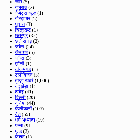
खेल
(5)
गुजरात
(3)
गैजेट्स न्यूज़
(1)
गौरझामर
(5)
घुवारा
(3)
चित्रकूट
(1)
छतरपुर
(32)
छत्तीसगड़
(2)
जबेरा
(24)
जैन धर्म
(5)
जॉब्स
(3)
झाँसी
(1)
टीकमगड
(1)
टेलीविजन
(3)
ताज़ा खबरे
(1,006)
तेंदूखेड़ा
(1)
दमोह
(41)
दिल्ली
(20)
दुनिया
(44)
देवरीकलाँ
(105)
देश
(55)
धर्म अध्यात्म
(19)
पन्ना
(91)
फूड
(2)
फेशन
(1)