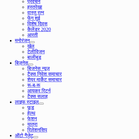
प्रवचन
हस्तरेखा
वास्तु रत्न
फेंग शुई
विशेष दिवस
कैलेंडर 2020
आरती
मनोरंजन
खेल
टेलीविजन
बालीबुड
बिज़नेस
बिजनेस न्यूज़
टैक्स निवेश समाचार
शेयर मार्केट समाचार
रू-ब-रू
आयकर रिटर्न
टैक्स सलाह
लाइफ स्टाइल
फूड
हेल्थ
फेशन
यात्रा
रिलेशनसिप
ऑटो गैजेट