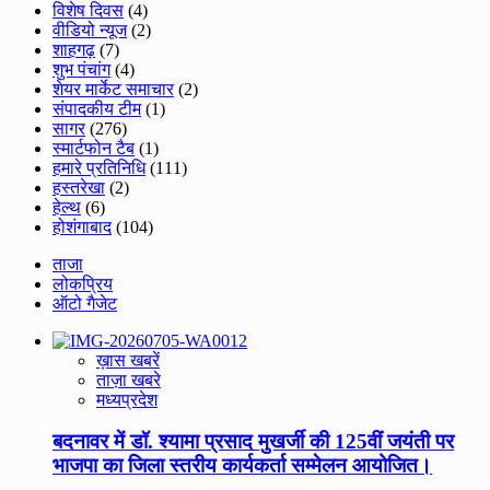
विशेष दिवस
(4)
वीडियो न्यूज
(2)
शाहगढ़
(7)
शुभ पंचांग
(4)
शेयर मार्केट समाचार
(2)
संपादकीय टीम
(1)
सागर
(276)
स्मार्टफोन टैब
(1)
हमारे प्रतिनिधि
(111)
हस्तरेखा
(2)
हेल्थ
(6)
होशंगाबाद
(104)
ताजा
लोकप्रिय
ऑटो गैजेट
ख़ास खबरें
ताज़ा खबरे
मध्यप्रदेश
बदनावर में डॉ. श्यामा प्रसाद मुखर्जी की 125वीं जयंती पर
भाजपा का जिला स्तरीय कार्यकर्ता सम्मेलन आयोजित।