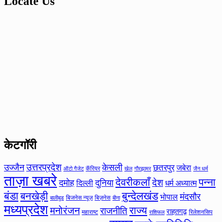
Locate Us
केटगॉरी
उत्तरप्रदेश
उज्जैन
केसली
छतरपुर
जबेरा
कॅरियर
ऑटो गैजेट
खेल
गौरझामर
जैन धर्म
ताज़ा खबरे
देवरीकलाँ
पन्ना
देश
दमोह
दुनिया
दिल्ली
धर्म अध्यात्म
बंडा
बनखेड़ी
बुन्देलखंड
मंदसौर
भोपाल
बिजनेस न्यूज़
बिज़नेस
बीना
बालीबुड
मध्यप्रदेश
मनोरंजन
राज्य
राजनीति
राहतगढ़
महाराष्ट
रिलेशनसिप
राशिफल