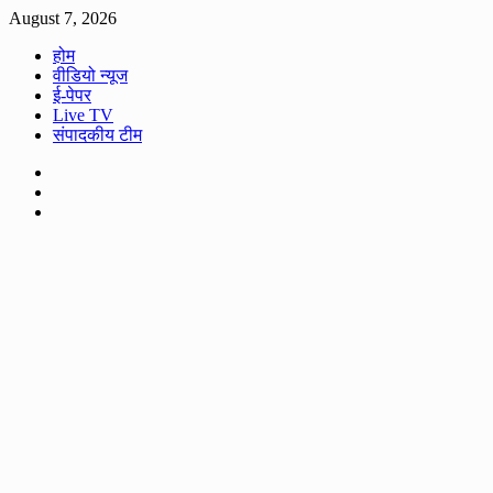
Skip
August 7, 2026
to
होम
content
वीडियो न्यूज
ई-पेपर
Live TV
संपादकीय टीम
Facebook
Twitter
Youtube