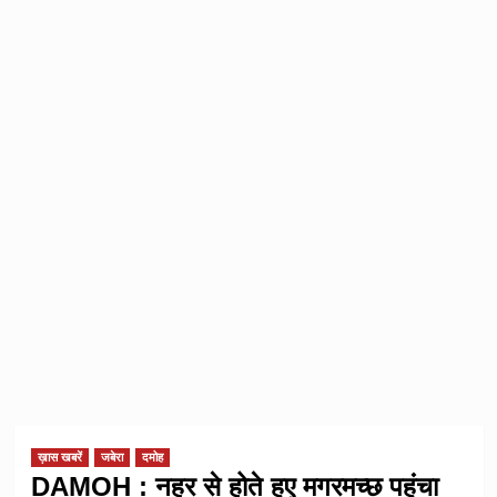
ख़ास खबरें
जबेरा
दमोह
DAMOH : नहर से होते हुए मगरमच्छ पहुंचा