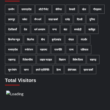
उज्जैन
उत्तरप्रदेश
ऑटो गैजेट
कॅरियर
केसली
खेल
गौरझामर
छतरपुर
जबेरा
जैन धर्म
ताज़ा खबरे
दमोह
दिल्ली
दुनिया
देवरीकलाँ
देश
धर्म अध्यात्म
पन्ना
बंडा
बनखेड़ी
बालीबुड
बिजनेस न्यूज़
बिज़नेस
बीना
बुन्देलखंड
भोपाल
मंदसौर
मध्यप्रदेश
मनोरंजन
महाराष्ट
राजनीति
राज्य
राशिफल
राहतगढ़
रिलेशनसिप
लाइफ स्टाइल
विज्ञापन
विशेष दिवस
शाहगढ़
शुभ पंचांग
सागर
हमारे प्रतिनिधि
हेल्थ
होशंगाबाद
ख़ास खबरें
Total Visitors