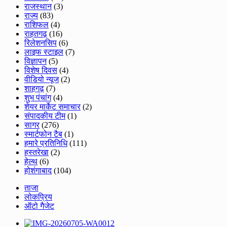
राजस्थान
(3)
राज्य
(83)
राशिफल
(4)
राहतगढ़
(16)
रिलेशनसिप
(6)
लाइफ स्टाइल
(7)
विज्ञापन
(5)
विशेष दिवस
(4)
वीडियो न्यूज
(2)
शाहगढ़
(7)
शुभ पंचांग
(4)
शेयर मार्केट समाचार
(2)
संपादकीय टीम
(1)
सागर
(276)
स्मार्टफोन टैब
(1)
हमारे प्रतिनिधि
(111)
हस्तरेखा
(2)
हेल्थ
(6)
होशंगाबाद
(104)
ताजा
लोकप्रिय
ऑटो गैजेट