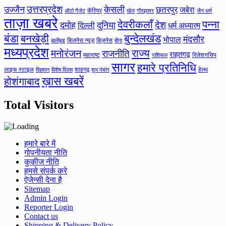
उत्तरप्रदेश
उज्जैन
केसली
छतरपुर
जबेरा
कॅरियर
ऑटो गैजेट
खेल
गौरझामर
जैन धर्म
ताज़ा खबरे
देवरीकलाँ
पन्ना
देश
दमोह
दुनिया
दिल्ली
धर्म अध्यात्म
बंडा
बनखेड़ी
बुन्देलखंड
मंदसौर
भोपाल
बिजनेस न्यूज़
बिज़नेस
बीना
बालीबुड
मध्यप्रदेश
मनोरंजन
राज्य
राजनीति
राहतगढ़
महाराष्ट
रिलेशनसिप
राशिफल
सागर
हमारे प्रतिनिधि
लाइफ स्टाइल
शाहगढ़
हेल्थ
विज्ञापन
विशेष दिवस
शुभ पंचांग
ख़ास खबरें
होशंगाबाद
Total Visitors
हमारे बारे में
गोपनीयता नीति
कुकीज नीति
हमसे संपर्क करे
ऐजेन्सी देना है
Sitemap
Admin Login
Reporter Login
Contact us
Shipping & Delivery Policy