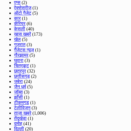
एप्स
(2)
ऐक्सेसरीज
(1)
ऑटो गैजेट
(5)
कार
(1)
कॅरियर
(6)
केसली
(40)
ख़ास खबरें
(173)
खेल
(5)
गुजरात
(3)
गैजेट्स न्यूज़
(1)
गौरझामर
(5)
घुवारा
(3)
चित्रकूट
(1)
छतरपुर
(32)
छत्तीसगड़
(2)
जबेरा
(24)
जैन धर्म
(5)
जॉब्स
(3)
झाँसी
(1)
टीकमगड
(1)
टेलीविजन
(3)
ताज़ा खबरे
(1,006)
तेंदूखेड़ा
(1)
दमोह
(41)
दिल्ली
(20)