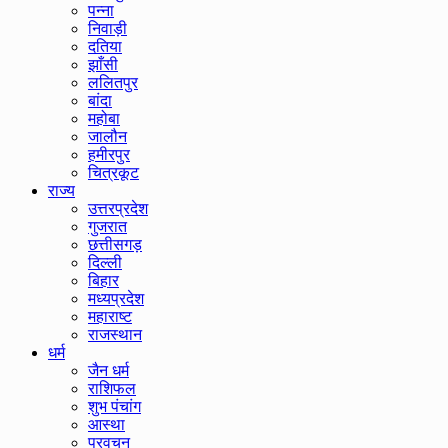
पन्ना
निवाड़ी
दतिया
झाँसी
ललितपुर
बांदा
महोबा
जालौन
हमीरपुर
चित्रकूट
राज्य
उत्तरप्रदेश
गुजरात
छत्तीसगड़
दिल्ली
बिहार
मध्यप्रदेश
महाराष्ट
राजस्थान
धर्म
जैन धर्म
राशिफल
शुभ पंचांग
आस्था
प्रवचन