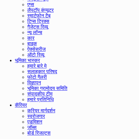
एप्स
लैपटॉप कंप्यूटर
स्मार्टफोन टैब
टिप्स ट्रिक्स
गैजेट्स रिव्यू
न्यू लॉन्च
कार
बाइक
ऐक्सेसरीज
ऑटो रिव्यू
भूमिका भास्कर
हमारे बारे मे
सलाहकार परिषद
फोटो गैलरी
विज्ञापन
भूमिका ग्रामोदय समिति
संपादकीय टीम
हमारे प्रतिनिधि
कॅरियर
करियर मार्गदर्शन
स्वरोजगार
एडमिशन
जॉब्स
बोर्ड रिजल्ट्स