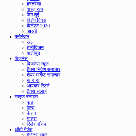
हस्तरेखा
वास्तु रत्न
फेंग शुई
विशेष दिवस
कैलेंडर 2020
आरती
मनोरंजन
खेल
टेलीविजन
बालीबुड
बिज़नेस
बिजनेस न्यूज़
टैक्स निवेश समाचार
शेयर मार्केट समाचार
रू-ब-रू
आयकर रिटर्न
टैक्स सलाह
लाइफ स्टाइल
फूड
हेल्थ
फेशन
यात्रा
रिलेशनसिप
ऑटो गैजेट
गैजेट्स न्यूज़