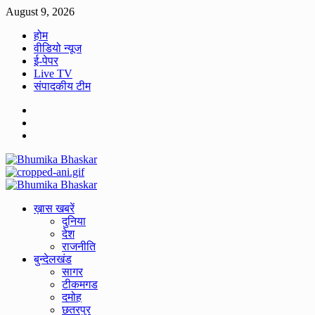
Skip
August 9, 2026
to
होम
content
वीडियो न्यूज
ई-पेपर
Live TV
संपादकीय टीम
Facebook
Twitter
Youtube
Primary
Menu
ख़ास खबरें
दुनिया
देश
राजनीति
बुन्देलखंड
सागर
टीकमगड
दमोह
छतरपुर