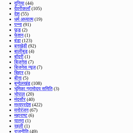
दुनिया
(44)
देवरीकलाँ
(105)
देश
(55)
धर्म अध्यात्म
(19)
पन्ना
(91)
फूड
(2)
फेशन
(1)
बंडा
(123)
बनखेड़ी
(92)
बालीबुड
(4)
बाॅदरी
(1)
बिज़नेस
(7)
बिजनेस न्यूज़
(7)
बिहार
(3)
बीना
(5)
बुन्देलखंड
(108)
भूमिका ग्रामोदय समिति
(3)
भोपाल
(20)
मंदसौर
(40)
मध्यप्रदेश
(422)
मनोरंजन
(67)
महाराष्ट
(6)
यात्रा
(1)
रहली
(1)
राजनीति
(49)