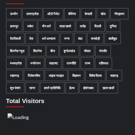
उज्जैन
उत्तरप्रदेश
ऑटो गैजेट
कॅरियर
केसली
खेल
गौरझामर
छतरपुर
जबेरा
जैन धर्म
ताज़ा खबरे
दमोह
दिल्ली
दुनिया
देवरीकलाँ
देश
धर्म अध्यात्म
पन्ना
बंडा
बनखेड़ी
बालीबुड
बिजनेस न्यूज़
बिज़नेस
बीना
बुन्देलखंड
भोपाल
मंदसौर
मध्यप्रदेश
मनोरंजन
महाराष्ट
राजनीति
राज्य
राशिफल
राहतगढ़
रिलेशनसिप
लाइफ स्टाइल
विज्ञापन
विशेष दिवस
शाहगढ़
शुभ पंचांग
सागर
हमारे प्रतिनिधि
हेल्थ
होशंगाबाद
ख़ास खबरें
Total Visitors