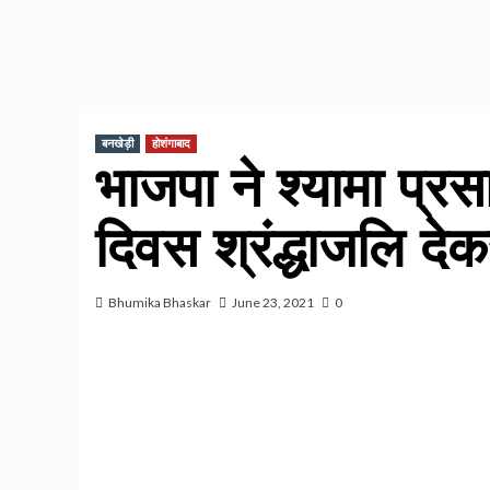
बनखेड़ी
होशंगाबाद
भाजपा ने श्यामा प्र
दिवस श्रंद्धाजलि द
Bhumika Bhaskar
June 23, 2021
0