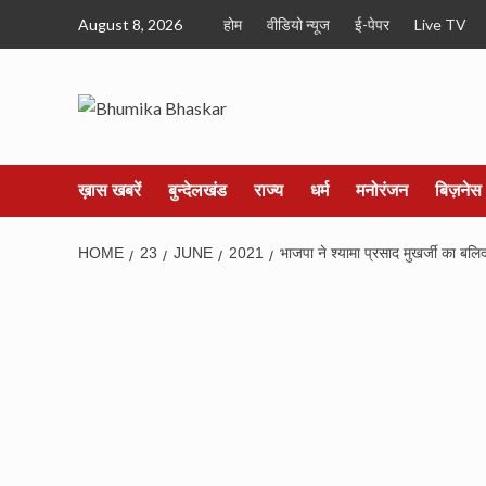
Skip
August 8, 2026
होम
वीडियो न्यूज
ई-पेपर
Live TV
to
content
ख़ास खबरें
बुन्देलखंड
राज्य
धर्म
मनोरंजन
बिज़नेस
HOME
23
JUNE
2021
भाजपा ने श्यामा प्रसाद मुखर्जी का बल