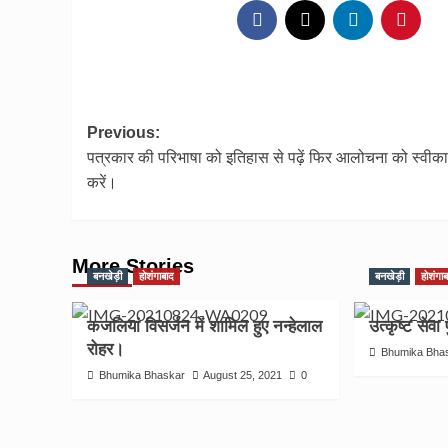
Post
Previous:
पत्रकार की परिभाषा को इतिहास से पढ़ें फिर आलोचना को स्वीक
navigation
करें।
More Stories
बनखेड़ी
होशंगाबाद
बनखेड़ी
होशंगा
कजलियां विसर्जन में शामिल हुए नन्हेलाल
उत्कृष्ट सेवा
रोहर।
Bhumika Bha
Bhumika Bhaskar
August 25, 2021
0