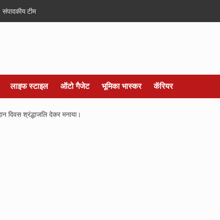
संपादकीय टीम
लाइफ स्टाइल
ऑटो गैजेट
भूमिका भास्कर
कॅरियर
िदान दिवस श्रंद्धाजलि देकर मनाया।