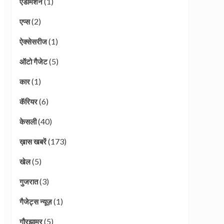
(1)
एडमिशन
(2)
एप्स
(1)
ऐक्सेसरीज
(5)
ऑटो गैजेट
(1)
कार
(6)
कॅरियर
(40)
केसली
(173)
ख़ास खबरें
(5)
खेल
(3)
गुजरात
(1)
गैजेट्स न्यूज़
(5)
गौरझामर