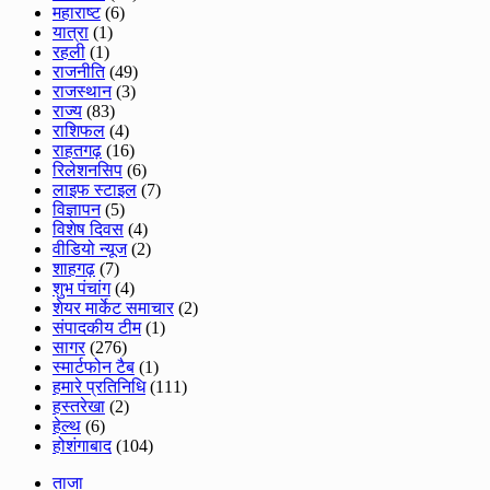
महाराष्ट
(6)
यात्रा
(1)
रहली
(1)
राजनीति
(49)
राजस्थान
(3)
राज्य
(83)
राशिफल
(4)
राहतगढ़
(16)
रिलेशनसिप
(6)
लाइफ स्टाइल
(7)
विज्ञापन
(5)
विशेष दिवस
(4)
वीडियो न्यूज
(2)
शाहगढ़
(7)
शुभ पंचांग
(4)
शेयर मार्केट समाचार
(2)
संपादकीय टीम
(1)
सागर
(276)
स्मार्टफोन टैब
(1)
हमारे प्रतिनिधि
(111)
हस्तरेखा
(2)
हेल्थ
(6)
होशंगाबाद
(104)
ताजा