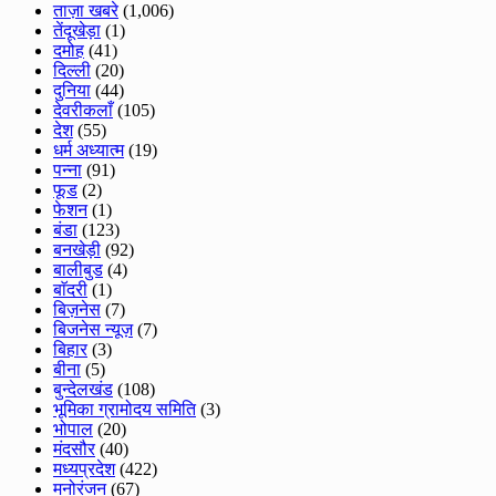
ताज़ा खबरे
(1,006)
तेंदूखेड़ा
(1)
दमोह
(41)
दिल्ली
(20)
दुनिया
(44)
देवरीकलाँ
(105)
देश
(55)
धर्म अध्यात्म
(19)
पन्ना
(91)
फूड
(2)
फेशन
(1)
बंडा
(123)
बनखेड़ी
(92)
बालीबुड
(4)
बाॅदरी
(1)
बिज़नेस
(7)
बिजनेस न्यूज़
(7)
बिहार
(3)
बीना
(5)
बुन्देलखंड
(108)
भूमिका ग्रामोदय समिति
(3)
भोपाल
(20)
मंदसौर
(40)
मध्यप्रदेश
(422)
मनोरंजन
(67)