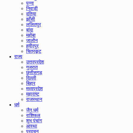
पन्ना
निवाड़ी
दतिया
झाँसी
ललितपुर
बांदा
महोबा
जालौन
हमीरपुर
चित्रकूट
राज्य
उत्तरप्रदेश
गुजरात
छत्तीसगड़
दिल्ली
बिहार
मध्यप्रदेश
महाराष्ट
राजस्थान
धर्म
जैन धर्म
राशिफल
शुभ पंचांग
आस्था
प्रवचन