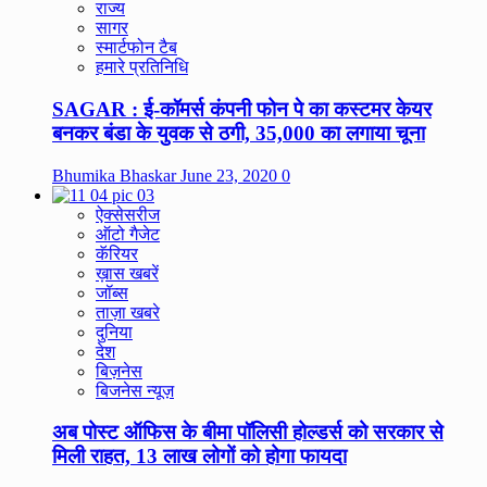
राज्य
सागर
स्मार्टफोन टैब
हमारे प्रतिनिधि
SAGAR : ई-कॉमर्स कंपनी फोन पे का कस्टमर केयर
बनकर बंडा के युवक से ठगी, 35,000 का लगाया चूना
Bhumika Bhaskar
June 23, 2020
0
ऐक्सेसरीज
ऑटो गैजेट
कॅरियर
ख़ास खबरें
जॉब्स
ताज़ा खबरे
दुनिया
देश
बिज़नेस
बिजनेस न्यूज़
अब पोस्ट ऑफिस के बीमा पॉलिसी होल्डर्स को सरकार से
मिली राहत, 13 लाख लोगों को होगा फायदा