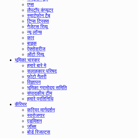
एप्स
लैपटॉप कंप्यूटर
स्मार्टफोन टैब
टिप्स ट्रिक्स
गैजेट्स रिव्यू
न्यू लॉन्च
कार
बाइक
ऐक्सेसरीज
ऑटो रिव्यू
भूमिका भास्कर
हमारे बारे मे
सलाहकार परिषद
फोटो गैलरी
विज्ञापन
भूमिका ग्रामोदय समिति
संपादकीय टीम
हमारे प्रतिनिधि
कॅरियर
करियर मार्गदर्शन
स्वरोजगार
एडमिशन
जॉब्स
बोर्ड रिजल्ट्स