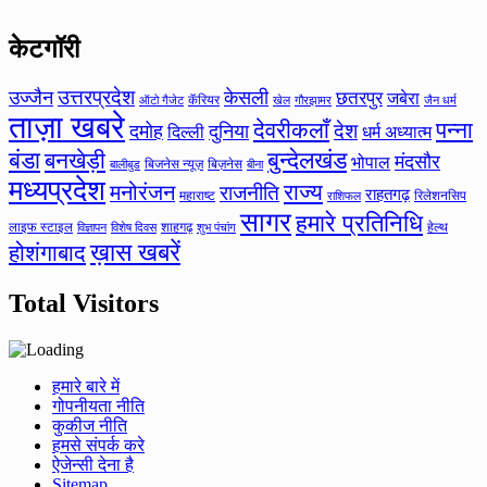
केटगॉरी
उत्तरप्रदेश
उज्जैन
केसली
छतरपुर
जबेरा
कॅरियर
ऑटो गैजेट
खेल
गौरझामर
जैन धर्म
ताज़ा खबरे
देवरीकलाँ
पन्ना
देश
दमोह
दुनिया
दिल्ली
धर्म अध्यात्म
बंडा
बनखेड़ी
बुन्देलखंड
मंदसौर
भोपाल
बिजनेस न्यूज़
बिज़नेस
बीना
बालीबुड
मध्यप्रदेश
मनोरंजन
राज्य
राजनीति
राहतगढ़
महाराष्ट
रिलेशनसिप
राशिफल
सागर
हमारे प्रतिनिधि
लाइफ स्टाइल
शाहगढ़
हेल्थ
विज्ञापन
विशेष दिवस
शुभ पंचांग
ख़ास खबरें
होशंगाबाद
Total Visitors
हमारे बारे में
गोपनीयता नीति
कुकीज नीति
हमसे संपर्क करे
ऐजेन्सी देना है
Sitemap