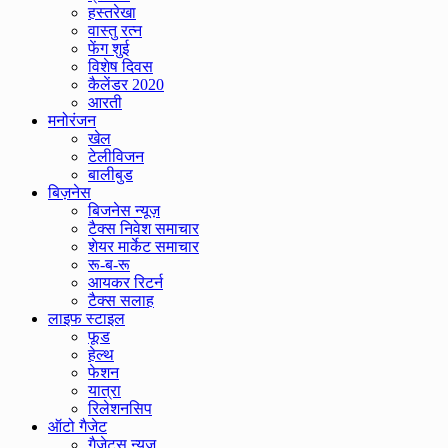
हस्तरेखा
वास्तु रत्न
फेंग शुई
विशेष दिवस
कैलेंडर 2020
आरती
मनोरंजन
खेल
टेलीविजन
बालीबुड
बिज़नेस
बिजनेस न्यूज़
टैक्स निवेश समाचार
शेयर मार्केट समाचार
रू-ब-रू
आयकर रिटर्न
टैक्स सलाह
लाइफ स्टाइल
फूड
हेल्थ
फेशन
यात्रा
रिलेशनसिप
ऑटो गैजेट
गैजेट्स न्यूज़