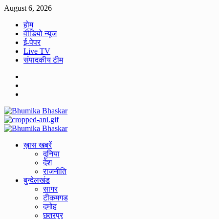
Skip
August 6, 2026
to
होम
content
वीडियो न्यूज
ई-पेपर
Live TV
संपादकीय टीम
Facebook
Twitter
Youtube
Primary
Menu
ख़ास खबरें
दुनिया
देश
राजनीति
बुन्देलखंड
सागर
टीकमगड
दमोह
छतरपुर