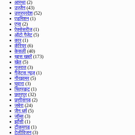
आस्था
(2)
उज्जैन
(43)
उत्तरप्रदेश
(52)
एडमिशन
(1)
एप्स
(2)
ऐक्सेसरीज
(1)
ऑटो गैजेट
(5)
कार
(1)
कॅरियर
(6)
केसली
(40)
ख़ास खबरें
(173)
खेल
(5)
गुजरात
(3)
गैजेट्स न्यूज़
(1)
गौरझामर
(5)
घुवारा
(3)
चित्रकूट
(1)
छतरपुर
(32)
छत्तीसगड़
(2)
जबेरा
(24)
जैन धर्म
(5)
जॉब्स
(3)
झाँसी
(1)
टीकमगड
(1)
टेलीविजन
(3)