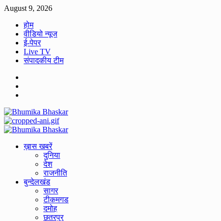
Skip
August 9, 2026
to
होम
content
वीडियो न्यूज
ई-पेपर
Live TV
संपादकीय टीम
Facebook
Twitter
Youtube
Primary
Menu
ख़ास खबरें
दुनिया
देश
राजनीति
बुन्देलखंड
सागर
टीकमगड
दमोह
छतरपुर