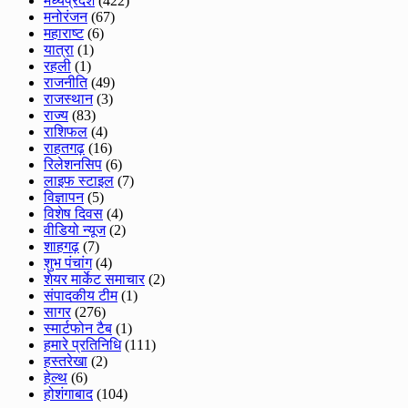
मध्यप्रदेश
(422)
मनोरंजन
(67)
महाराष्ट
(6)
यात्रा
(1)
रहली
(1)
राजनीति
(49)
राजस्थान
(3)
राज्य
(83)
राशिफल
(4)
राहतगढ़
(16)
रिलेशनसिप
(6)
लाइफ स्टाइल
(7)
विज्ञापन
(5)
विशेष दिवस
(4)
वीडियो न्यूज
(2)
शाहगढ़
(7)
शुभ पंचांग
(4)
शेयर मार्केट समाचार
(2)
संपादकीय टीम
(1)
सागर
(276)
स्मार्टफोन टैब
(1)
हमारे प्रतिनिधि
(111)
हस्तरेखा
(2)
हेल्थ
(6)
होशंगाबाद
(104)