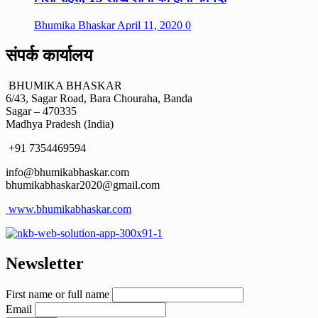
Bhumika Bhaskar
April 11, 2020
0
संपर्क कार्यालय
BHUMIKA BHASKAR
6/43, Sagar Road, Bara Chouraha, Banda
Sagar – 470335
Madhya Pradesh (India)
+91 7354469594
info@bhumikabhaskar.com
bhumikabhaskar2020@gmail.com
www.bhumikabhaskar.com
Newsletter
First name or full name
Email