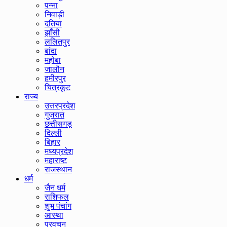
पन्ना
निवाड़ी
दतिया
झाँसी
ललितपुर
बांदा
महोबा
जालौन
हमीरपुर
चित्रकूट
राज्य
उत्तरप्रदेश
गुजरात
छत्तीसगड़
दिल्ली
बिहार
मध्यप्रदेश
महाराष्ट
राजस्थान
धर्म
जैन धर्म
राशिफल
शुभ पंचांग
आस्था
प्रवचन