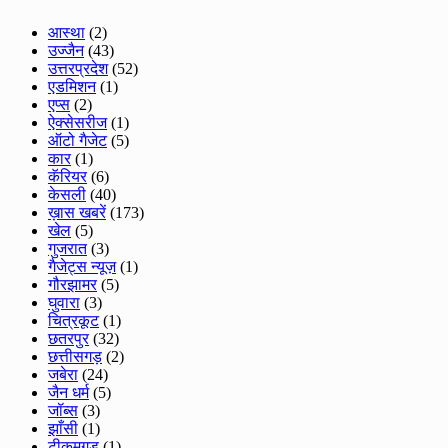
आस्था
(2)
उज्जैन
(43)
उत्तरप्रदेश
(52)
एडमिशन
(1)
एप्स
(2)
ऐक्सेसरीज
(1)
ऑटो गैजेट
(5)
कार
(1)
कॅरियर
(6)
केसली
(40)
ख़ास खबरें
(173)
खेल
(5)
गुजरात
(3)
गैजेट्स न्यूज़
(1)
गौरझामर
(5)
घुवारा
(3)
चित्रकूट
(1)
छतरपुर
(32)
छत्तीसगड़
(2)
जबेरा
(24)
जैन धर्म
(5)
जॉब्स
(3)
झाँसी
(1)
टीकमगड
(1)