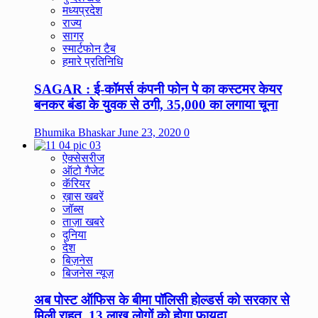
मध्यप्रदेश
राज्य
सागर
स्मार्टफोन टैब
हमारे प्रतिनिधि
SAGAR : ई-कॉमर्स कंपनी फोन पे का कस्टमर केयर
बनकर बंडा के युवक से ठगी, 35,000 का लगाया चूना
Bhumika Bhaskar
June 23, 2020
0
ऐक्सेसरीज
ऑटो गैजेट
कॅरियर
ख़ास खबरें
जॉब्स
ताज़ा खबरे
दुनिया
देश
बिज़नेस
बिजनेस न्यूज़
अब पोस्ट ऑफिस के बीमा पॉलिसी होल्डर्स को सरकार से
मिली राहत, 13 लाख लोगों को होगा फायदा