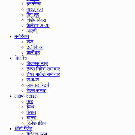
हस्तरेखा
वास्तु रत्न
फेंग शुई
विशेष दिवस
कैलेंडर 2020
आरती
मनोरंजन
खेल
टेलीविजन
बालीबुड
बिज़नेस
बिजनेस न्यूज़
टैक्स निवेश समाचार
शेयर मार्केट समाचार
रू-ब-रू
आयकर रिटर्न
टैक्स सलाह
लाइफ स्टाइल
फूड
हेल्थ
फेशन
यात्रा
रिलेशनसिप
ऑटो गैजेट
गैजेट्स न्यूज़