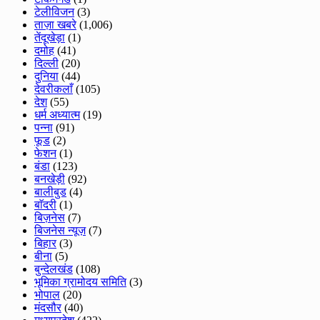
टेलीविजन
(3)
ताज़ा खबरे
(1,006)
तेंदूखेड़ा
(1)
दमोह
(41)
दिल्ली
(20)
दुनिया
(44)
देवरीकलाँ
(105)
देश
(55)
धर्म अध्यात्म
(19)
पन्ना
(91)
फूड
(2)
फेशन
(1)
बंडा
(123)
बनखेड़ी
(92)
बालीबुड
(4)
बाॅदरी
(1)
बिज़नेस
(7)
बिजनेस न्यूज़
(7)
बिहार
(3)
बीना
(5)
बुन्देलखंड
(108)
भूमिका ग्रामोदय समिति
(3)
भोपाल
(20)
मंदसौर
(40)