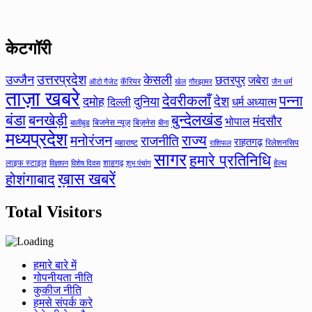
केटगॉरी
उत्तरप्रदेश
उज्जैन
केसली
छतरपुर
जबेरा
कॅरियर
ऑटो गैजेट
खेल
गौरझामर
जैन धर्म
ताज़ा खबरे
देवरीकलाँ
पन्ना
देश
दमोह
दुनिया
दिल्ली
धर्म अध्यात्म
बंडा
बनखेड़ी
बुन्देलखंड
मंदसौर
भोपाल
बिजनेस न्यूज़
बिज़नेस
बीना
बालीबुड
मध्यप्रदेश
मनोरंजन
राज्य
राजनीति
राहतगढ़
महाराष्ट
रिलेशनसिप
राशिफल
सागर
हमारे प्रतिनिधि
लाइफ स्टाइल
शाहगढ़
हेल्थ
विज्ञापन
विशेष दिवस
शुभ पंचांग
ख़ास खबरें
होशंगाबाद
Total Visitors
हमारे बारे में
गोपनीयता नीति
कुकीज नीति
हमसे संपर्क करे