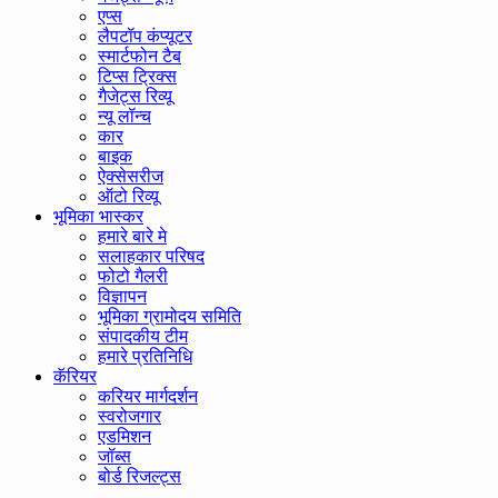
एप्स
लैपटॉप कंप्यूटर
स्मार्टफोन टैब
टिप्स ट्रिक्स
गैजेट्स रिव्यू
न्यू लॉन्च
कार
बाइक
ऐक्सेसरीज
ऑटो रिव्यू
भूमिका भास्कर
हमारे बारे मे
सलाहकार परिषद
फोटो गैलरी
विज्ञापन
भूमिका ग्रामोदय समिति
संपादकीय टीम
हमारे प्रतिनिधि
कॅरियर
करियर मार्गदर्शन
स्वरोजगार
एडमिशन
जॉब्स
बोर्ड रिजल्ट्स