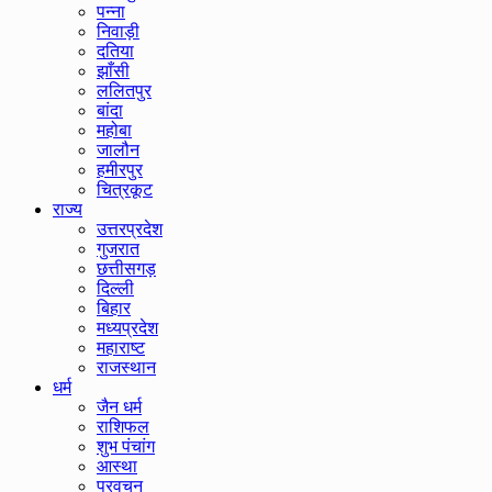
पन्ना
निवाड़ी
दतिया
झाँसी
ललितपुर
बांदा
महोबा
जालौन
हमीरपुर
चित्रकूट
राज्य
उत्तरप्रदेश
गुजरात
छत्तीसगड़
दिल्ली
बिहार
मध्यप्रदेश
महाराष्ट
राजस्थान
धर्म
जैन धर्म
राशिफल
शुभ पंचांग
आस्था
प्रवचन