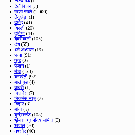
टीकमगड
(1)
टेलीविजन
(3)
ताज़ा खबरे
(1,006)
तेंदूखेड़ा
(1)
दमोह
(41)
दिल्ली
(20)
दुनिया
(44)
देवरीकलाँ
(105)
देश
(55)
धर्म अध्यात्म
(19)
पन्ना
(91)
फूड
(2)
फेशन
(1)
बंडा
(123)
बनखेड़ी
(92)
बालीबुड
(4)
बाॅदरी
(1)
बिज़नेस
(7)
बिजनेस न्यूज़
(7)
बिहार
(3)
बीना
(5)
बुन्देलखंड
(108)
भूमिका ग्रामोदय समिति
(3)
भोपाल
(20)
मंदसौर
(40)