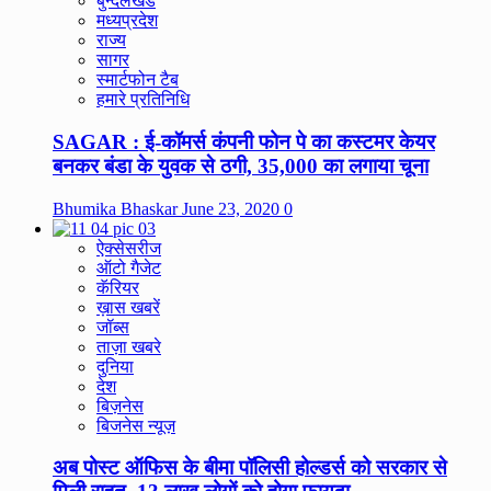
बुन्देलखंड
मध्यप्रदेश
राज्य
सागर
स्मार्टफोन टैब
हमारे प्रतिनिधि
SAGAR : ई-कॉमर्स कंपनी फोन पे का कस्टमर केयर
बनकर बंडा के युवक से ठगी, 35,000 का लगाया चूना
Bhumika Bhaskar
June 23, 2020
0
ऐक्सेसरीज
ऑटो गैजेट
कॅरियर
ख़ास खबरें
जॉब्स
ताज़ा खबरे
दुनिया
देश
बिज़नेस
बिजनेस न्यूज़
अब पोस्ट ऑफिस के बीमा पॉलिसी होल्डर्स को सरकार से