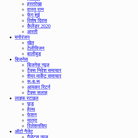
हस्तरेखा
वास्तु रत्न
फेंग शुई
विशेष दिवस
कैलेंडर 2020
आरती
मनोरंजन
खेल
टेलीविजन
बालीबुड
बिज़नेस
बिजनेस न्यूज़
टैक्स निवेश समाचार
शेयर मार्केट समाचार
रू-ब-रू
आयकर रिटर्न
टैक्स सलाह
लाइफ स्टाइल
फूड
हेल्थ
फेशन
यात्रा
रिलेशनसिप
ऑटो गैजेट
गैजेट्स न्यूज़