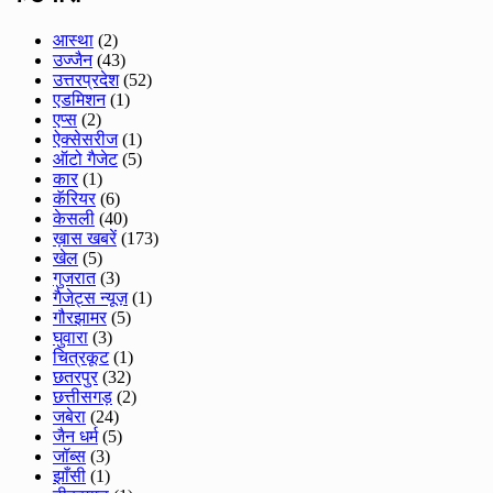
आस्था
(2)
उज्जैन
(43)
उत्तरप्रदेश
(52)
एडमिशन
(1)
एप्स
(2)
ऐक्सेसरीज
(1)
ऑटो गैजेट
(5)
कार
(1)
कॅरियर
(6)
केसली
(40)
ख़ास खबरें
(173)
खेल
(5)
गुजरात
(3)
गैजेट्स न्यूज़
(1)
गौरझामर
(5)
घुवारा
(3)
चित्रकूट
(1)
छतरपुर
(32)
छत्तीसगड़
(2)
जबेरा
(24)
जैन धर्म
(5)
जॉब्स
(3)
झाँसी
(1)