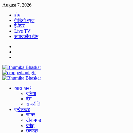
Skip
August 7, 2026
to
होम
content
वीडियो न्यूज
ई-पेपर
Live TV
संपादकीय टीम
Facebook
Twitter
Youtube
Primary
Menu
ख़ास खबरें
दुनिया
देश
राजनीति
बुन्देलखंड
सागर
टीकमगड
दमोह
छतरपुर