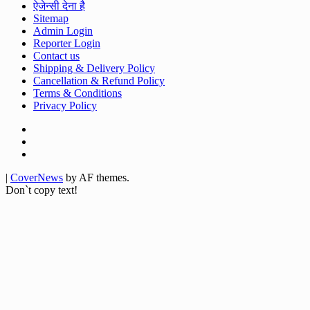
ऐजेन्सी देना है
Sitemap
Admin Login
Reporter Login
Contact us
Shipping & Delivery Policy
Cancellation & Refund Policy
Terms & Conditions
Privacy Policy
Facebook
Twitter
Youtube
|
CoverNews
by AF themes.
Don`t copy text!