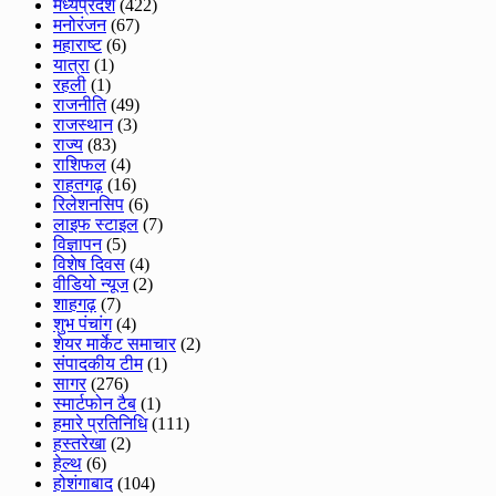
मध्यप्रदेश
(422)
मनोरंजन
(67)
महाराष्ट
(6)
यात्रा
(1)
रहली
(1)
राजनीति
(49)
राजस्थान
(3)
राज्य
(83)
राशिफल
(4)
राहतगढ़
(16)
रिलेशनसिप
(6)
लाइफ स्टाइल
(7)
विज्ञापन
(5)
विशेष दिवस
(4)
वीडियो न्यूज
(2)
शाहगढ़
(7)
शुभ पंचांग
(4)
शेयर मार्केट समाचार
(2)
संपादकीय टीम
(1)
सागर
(276)
स्मार्टफोन टैब
(1)
हमारे प्रतिनिधि
(111)
हस्तरेखा
(2)
हेल्थ
(6)
होशंगाबाद
(104)