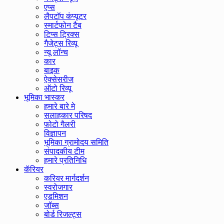
एप्स
लैपटॉप कंप्यूटर
स्मार्टफोन टैब
टिप्स ट्रिक्स
गैजेट्स रिव्यू
न्यू लॉन्च
कार
बाइक
ऐक्सेसरीज
ऑटो रिव्यू
भूमिका भास्कर
हमारे बारे मे
सलाहकार परिषद
फोटो गैलरी
विज्ञापन
भूमिका ग्रामोदय समिति
संपादकीय टीम
हमारे प्रतिनिधि
कॅरियर
करियर मार्गदर्शन
स्वरोजगार
एडमिशन
जॉब्स
बोर्ड रिजल्ट्स