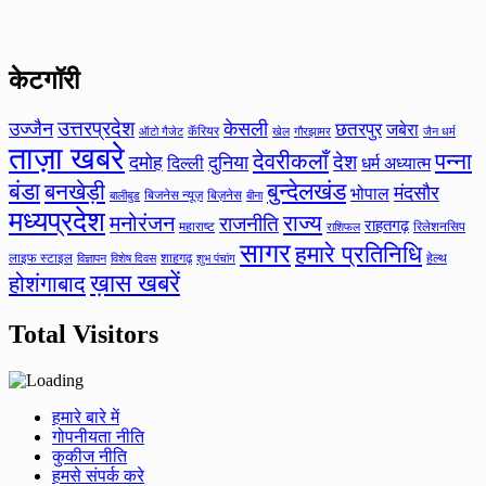
केटगॉरी
उत्तरप्रदेश
उज्जैन
केसली
छतरपुर
जबेरा
कॅरियर
ऑटो गैजेट
खेल
गौरझामर
जैन धर्म
ताज़ा खबरे
देवरीकलाँ
पन्ना
देश
दमोह
दुनिया
दिल्ली
धर्म अध्यात्म
बंडा
बनखेड़ी
बुन्देलखंड
मंदसौर
भोपाल
बिजनेस न्यूज़
बिज़नेस
बीना
बालीबुड
मध्यप्रदेश
मनोरंजन
राज्य
राजनीति
राहतगढ़
महाराष्ट
रिलेशनसिप
राशिफल
सागर
हमारे प्रतिनिधि
लाइफ स्टाइल
शाहगढ़
हेल्थ
विज्ञापन
विशेष दिवस
शुभ पंचांग
ख़ास खबरें
होशंगाबाद
Total Visitors
हमारे बारे में
गोपनीयता नीति
कुकीज नीति
हमसे संपर्क करे