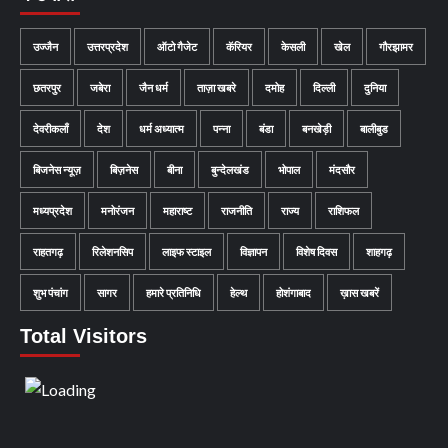
उज्जैन
उत्तरप्रदेश
ऑटो गैजेट
कॅरियर
केसली
खेल
गौरझामर
छतरपुर
जबेरा
जैन धर्म
ताज़ा खबरे
दमोह
दिल्ली
दुनिया
देवरीकलाँ
देश
धर्म अध्यात्म
पन्ना
बंडा
बनखेड़ी
बालीबुड
बिजनेस न्यूज़
बिज़नेस
बीना
बुन्देलखंड
भोपाल
मंदसौर
मध्यप्रदेश
मनोरंजन
महाराष्ट
राजनीति
राज्य
राशिफल
राहतगढ़
रिलेशनसिप
लाइफ स्टाइल
विज्ञापन
विशेष दिवस
शाहगढ़
शुभ पंचांग
सागर
हमारे प्रतिनिधि
हेल्थ
होशंगाबाद
ख़ास खबरें
Total Visitors