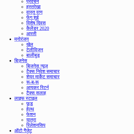
प्रवचन
हस्तरेखा
वास्तु रत्न
फेंग शुई
विशेष दिवस
कैलेंडर 2020
आरती
मनोरंजन
खेल
टेलीविजन
बालीबुड
बिज़नेस
बिजनेस न्यूज़
टैक्स निवेश समाचार
शेयर मार्केट समाचार
रू-ब-रू
आयकर रिटर्न
टैक्स सलाह
लाइफ स्टाइल
फूड
हेल्थ
फेशन
यात्रा
रिलेशनसिप
ऑटो गैजेट