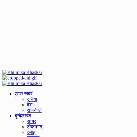
Primary
Menu
ख़ास खबरें
दुनिया
देश
राजनीति
बुन्देलखंड
सागर
टीकमगड
दमोह