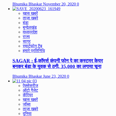
Bhumika Bhaskar
November 20, 2020
0
ख़ास खबरें
ताज़ा खबरे
बंडा
बुन्देलखंड
मध्यप्रदेश
राज्य
सागर
स्मार्टफोन टैब
हमारे प्रतिनिधि
SAGAR : ई-कॉमर्स कंपनी फोन पे का कस्टमर केयर
बनकर बंडा के युवक से ठगी, 35,000 का लगाया चूना
Bhumika Bhaskar
June 23, 2020
0
ऐक्सेसरीज
ऑटो गैजेट
कॅरियर
ख़ास खबरें
जॉब्स
ताज़ा खबरे
दुनिया