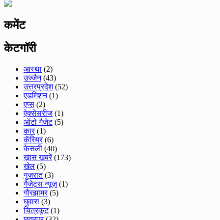
कमेंट
केटगॉरी
आस्था
(2)
उज्जैन
(43)
उत्तरप्रदेश
(52)
एडमिशन
(1)
एप्स
(2)
ऐक्सेसरीज
(1)
ऑटो गैजेट
(5)
कार
(1)
कॅरियर
(6)
केसली
(40)
ख़ास खबरें
(173)
खेल
(5)
गुजरात
(3)
गैजेट्स न्यूज़
(1)
गौरझामर
(5)
घुवारा
(3)
चित्रकूट
(1)
छतरपुर
(32)