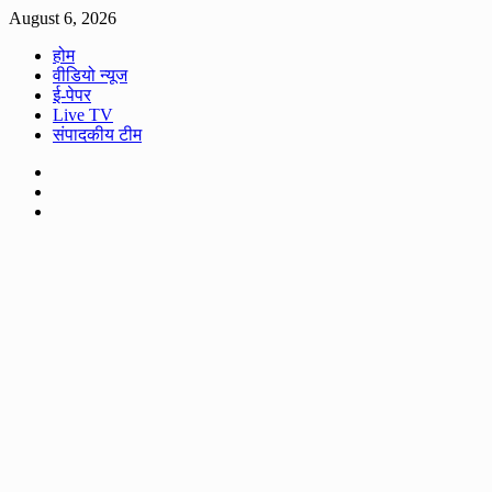
Skip
August 6, 2026
to
होम
content
वीडियो न्यूज
ई-पेपर
Live TV
संपादकीय टीम
Facebook
Twitter
Youtube