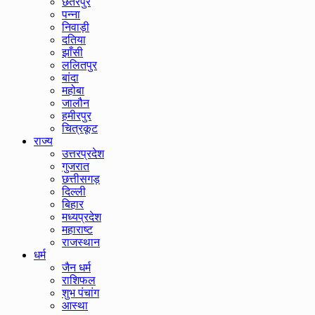
छतरपुर
पन्ना
निवाड़ी
दतिया
झाँसी
ललितपुर
बांदा
महोबा
जालौन
हमीरपुर
चित्रकूट
राज्य
उत्तरप्रदेश
गुजरात
छत्तीसगड़
दिल्ली
बिहार
मध्यप्रदेश
महाराष्ट
राजस्थान
धर्म
जैन धर्म
राशिफल
शुभ पंचांग
आस्था