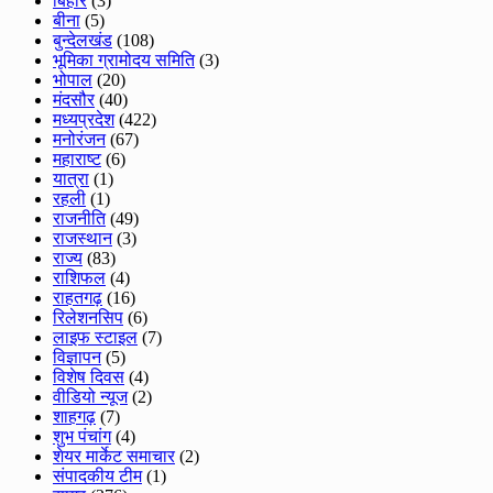
बिहार
(3)
बीना
(5)
बुन्देलखंड
(108)
भूमिका ग्रामोदय समिति
(3)
भोपाल
(20)
मंदसौर
(40)
मध्यप्रदेश
(422)
मनोरंजन
(67)
महाराष्ट
(6)
यात्रा
(1)
रहली
(1)
राजनीति
(49)
राजस्थान
(3)
राज्य
(83)
राशिफल
(4)
राहतगढ़
(16)
रिलेशनसिप
(6)
लाइफ स्टाइल
(7)
विज्ञापन
(5)
विशेष दिवस
(4)
वीडियो न्यूज
(2)
शाहगढ़
(7)
शुभ पंचांग
(4)
शेयर मार्केट समाचार
(2)
संपादकीय टीम
(1)