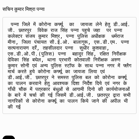
सचिन कुमार मिश्रा पन्ना
 पन्ना जिले में कोरोना कर्फ्यू  का  जायजा लेने हेतु डी.आई. 
जी. छतरपुर  विवेक राज सिंह पन्ना पहुचे जहा  पर पन्ना 
कलेक्टर संजय कुमार मिश्र, पन्ना पुलिस अधीक्षक  धर्मराज 
मीना, जिला पंचायत सी.ई.ओ. बालागुरू, एस.डी.एम. पन्ना 
सत्यनारायण दर्रे, तहसीलदार पन्ना  सुधीर कुशवाहा, 
एस.डी.ओ.पी.(पुलिस) पन्ना  बहादुर सिंह, रक्षित निरीक्षक 
देविका सिंह बघेल, थाना प्रभारी कोतवाली निरीक्षक अरुण 
कुमार सोनी एवं अन्य पुलिस स्टॉफ के साथ पन्ना नगर में फ्लैग 
मार्च करते हुये कोरोना कर्फ्यू का जायजा लिया एवं 
डी.आई.जी. छतरपुर ने समस्त पुलिस बल को कोरोना कर्फ्यू 
का पालन करवाने हेतु आवश्यक दिशा निर्देश दिये एवं नगर के 
गाँधी चौक में पत्रकार बंधुओं से आगामी दिनो की कार्ययोजनाओं 
के बारे में चर्चा की गई जिसमें डी.आई.जी. छतरपुर द्वारा सभी 
नागरिकों से कोरोना कर्फ्यू का पालन किये जाने की अपील भी 
की गई