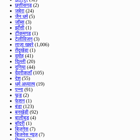
छत्तीसगड़
(2)
जबेरा
(24)
जैन धर्म
(5)
जॉब्स
(3)
झाँसी
(1)
टीकमगड
(1)
टेलीविजन
(3)
ताज़ा खबरे
(1,006)
तेंदूखेड़ा
(1)
दमोह
(41)
दिल्ली
(20)
दुनिया
(44)
देवरीकलाँ
(105)
देश
(55)
धर्म अध्यात्म
(19)
पन्ना
(91)
फूड
(2)
फेशन
(1)
बंडा
(123)
बनखेड़ी
(92)
बालीबुड
(4)
बाॅदरी
(1)
बिज़नेस
(7)
बिजनेस न्यूज़
(7)