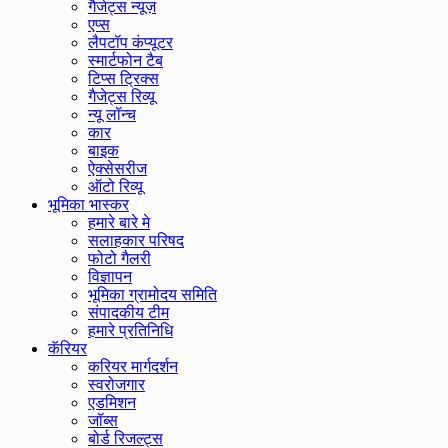
गैजेट्स न्यूज़
एप्स
लैपटॉप कंप्यूटर
स्मार्टफोन टैब
टिप्स ट्रिक्स
गैजेट्स रिव्यू
न्यू लॉन्च
कार
बाइक
ऐक्सेसरीज
ऑटो रिव्यू
भूमिका भास्कर
हमारे बारे मे
सलाहकार परिषद
फोटो गैलरी
विज्ञापन
भूमिका ग्रामोदय समिति
संपादकीय टीम
हमारे प्रतिनिधि
कॅरियर
करियर मार्गदर्शन
स्वरोजगार
एडमिशन
जॉब्स
बोर्ड रिजल्ट्स