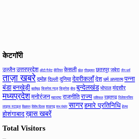
केटगॉरी
उत्तरप्रदेश
उज्जैन
केसली
छतरपुर
जबेरा
कॅरियर
ऑटो गैजेट
खेल
गौरझामर
जैन धर्म
ताज़ा खबरे
देवरीकलाँ
पन्ना
देश
दमोह
दुनिया
दिल्ली
धर्म अध्यात्म
बंडा
बनखेड़ी
बुन्देलखंड
मंदसौर
भोपाल
बिजनेस न्यूज़
बिज़नेस
बीना
बालीबुड
मध्यप्रदेश
मनोरंजन
राज्य
राजनीति
राहतगढ़
महाराष्ट
रिलेशनसिप
राशिफल
सागर
हमारे प्रतिनिधि
लाइफ स्टाइल
शाहगढ़
हेल्थ
विज्ञापन
विशेष दिवस
शुभ पंचांग
ख़ास खबरें
होशंगाबाद
Total Visitors