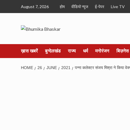
Skip
August 7, 2026
होम
वीडियो न्यूज
ई-पेपर
Live TV
to
content
ख़ास खबरें
बुन्देलखंड
राज्य
धर्म
मनोरंजन
बिज़नेस
HOME
26
JUNE
2021
पन्ना कलेक्टर संजय मिश्रा ने किया वेक