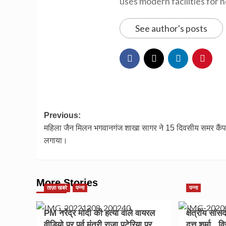
uses modern facilities for 
See author's posts
Post
Previous:
महिला जैन मिलन भगवानगंज शाखा सागर ने 15 दिवसीय समर कैंप
navigation
लगाया।
More Stories
ताज़ा खबरे
पन्ना
पन्ना
PM नरेंद्र मोदी की हत्या वाले वायरल
क्षेत्रीय सांस
वीडियो पर पूर्व मंत्री राजा पटेरिया पर
दत्त शर्मा ,