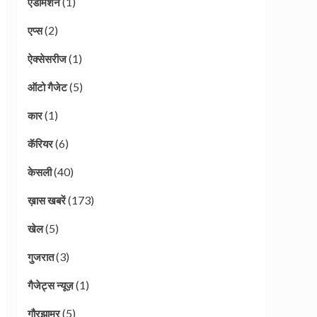
(1)
एडमिशन
(2)
एप्स
(1)
ऐक्सेसरीज
(5)
ऑटो गैजेट
(1)
कार
(6)
कॅरियर
(40)
केसली
(173)
ख़ास खबरें
(5)
खेल
(3)
गुजरात
(1)
गैजेट्स न्यूज़
(5)
गौरझामर