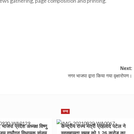
news gathering, page composition and printing.
Next:
नगर भाजपा द्वारा किया गया वृक्षारोपण।
पन्ना
द भाजपा प्रदेश अध्यक्ष विष्णु
केन्द्रीय राज्य मंत्री प्रहलाद पटेल ने
 विजय राघौगढ़ विधायक संजय
स्वसहायता समूह को 1.26 करोड़ का