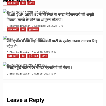
More Stories
ताज़ा खबरे
बंडा
सागर
MadhyaPradesh : सागर जिले के बण्डा में ईमानदारी की अनूठी
मिसाल, लाखो के सोने का आभूषण लौटाया।
Bhumika Bhaskar
December 28, 2024
0
ताज़ा खबरे
बंडा
बुन्देलखंड
जानिए बंडा में क्या कहा समाजवादी पार्टी के प्रदेश अध्यक्ष रामायण सिंह
पटेल ने।
Bhumika Bhaskar
April 28, 2023
0
ख़ास खबरें
बंडा
बुन्देलखंड
सागर
सेसई में हुई मंडलम एवं सेक्टर प्रभारियों की बैठक।
Bhumika Bhaskar
April 25, 2023
0
Leave a Reply