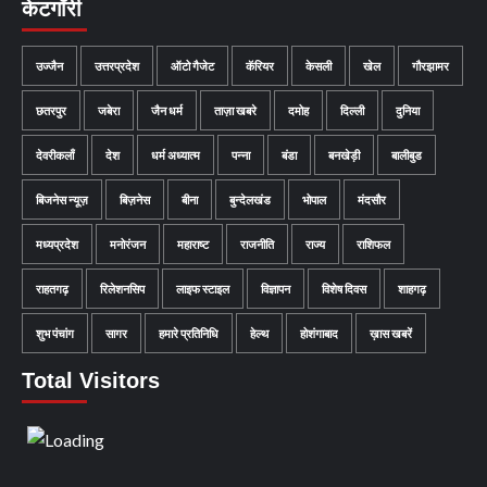
केटगॉरी
उज्जैन
उत्तरप्रदेश
ऑटो गैजेट
कॅरियर
केसली
खेल
गौरझामर
छतरपुर
जबेरा
जैन धर्म
ताज़ा खबरे
दमोह
दिल्ली
दुनिया
देवरीकलाँ
देश
धर्म अध्यात्म
पन्ना
बंडा
बनखेड़ी
बालीबुड
बिजनेस न्यूज़
बिज़नेस
बीना
बुन्देलखंड
भोपाल
मंदसौर
मध्यप्रदेश
मनोरंजन
महाराष्ट
राजनीति
राज्य
राशिफल
राहतगढ़
रिलेशनसिप
लाइफ स्टाइल
विज्ञापन
विशेष दिवस
शाहगढ़
शुभ पंचांग
सागर
हमारे प्रतिनिधि
हेल्थ
होशंगाबाद
ख़ास खबरें
Total Visitors