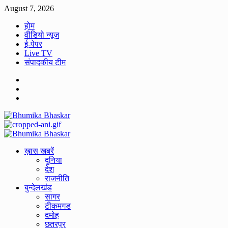
Skip
August 7, 2026
to
होम
content
वीडियो न्यूज
ई-पेपर
Live TV
संपादकीय टीम
Facebook
Twitter
Youtube
Primary
Menu
ख़ास खबरें
दुनिया
देश
राजनीति
बुन्देलखंड
सागर
टीकमगड
दमोह
छतरपुर