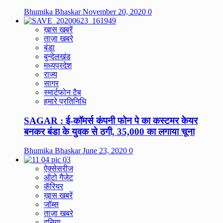
Bhumika Bhaskar
November 20, 2020
0
ख़ास खबरें
ताज़ा खबरे
बंडा
बुन्देलखंड
मध्यप्रदेश
राज्य
सागर
स्मार्टफोन टैब
हमारे प्रतिनिधि
SAGAR : ई-कॉमर्स कंपनी फोन पे का कस्टमर केयर
बनकर बंडा के युवक से ठगी, 35,000 का लगाया चूना
Bhumika Bhaskar
June 23, 2020
0
ऐक्सेसरीज
ऑटो गैजेट
कॅरियर
ख़ास खबरें
जॉब्स
ताज़ा खबरे
दुनिया