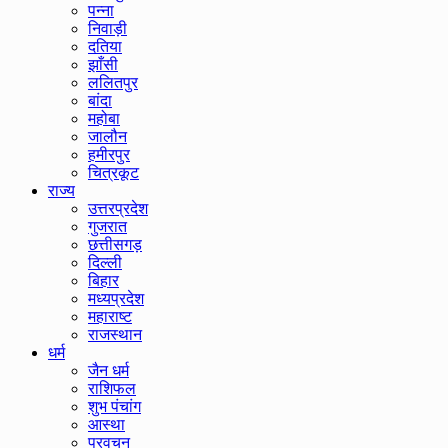
पन्ना
निवाड़ी
दतिया
झाँसी
ललितपुर
बांदा
महोबा
जालौन
हमीरपुर
चित्रकूट
राज्य
उत्तरप्रदेश
गुजरात
छत्तीसगड़
दिल्ली
बिहार
मध्यप्रदेश
महाराष्ट
राजस्थान
धर्म
जैन धर्म
राशिफल
शुभ पंचांग
आस्था
प्रवचन