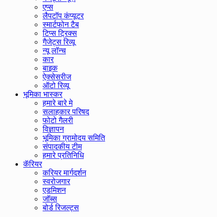
एप्स
लैपटॉप कंप्यूटर
स्मार्टफोन टैब
टिप्स ट्रिक्स
गैजेट्स रिव्यू
न्यू लॉन्च
कार
बाइक
ऐक्सेसरीज
ऑटो रिव्यू
भूमिका भास्कर
हमारे बारे मे
सलाहकार परिषद
फोटो गैलरी
विज्ञापन
भूमिका ग्रामोदय समिति
संपादकीय टीम
हमारे प्रतिनिधि
कॅरियर
करियर मार्गदर्शन
स्वरोजगार
एडमिशन
जॉब्स
बोर्ड रिजल्ट्स