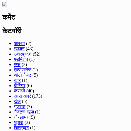
कमेंट
केटगॉरी
आस्था
(2)
उज्जैन
(43)
उत्तरप्रदेश
(52)
एडमिशन
(1)
एप्स
(2)
ऐक्सेसरीज
(1)
ऑटो गैजेट
(5)
कार
(1)
कॅरियर
(6)
केसली
(40)
ख़ास खबरें
(173)
खेल
(5)
गुजरात
(3)
गैजेट्स न्यूज़
(1)
गौरझामर
(5)
घुवारा
(3)
चित्रकूट
(1)