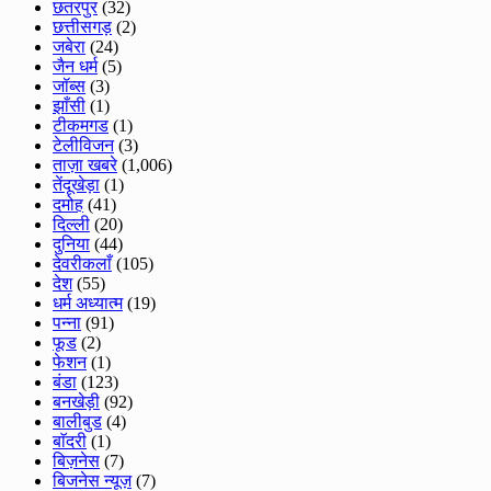
छतरपुर
(32)
छत्तीसगड़
(2)
जबेरा
(24)
जैन धर्म
(5)
जॉब्स
(3)
झाँसी
(1)
टीकमगड
(1)
टेलीविजन
(3)
ताज़ा खबरे
(1,006)
तेंदूखेड़ा
(1)
दमोह
(41)
दिल्ली
(20)
दुनिया
(44)
देवरीकलाँ
(105)
देश
(55)
धर्म अध्यात्म
(19)
पन्ना
(91)
फूड
(2)
फेशन
(1)
बंडा
(123)
बनखेड़ी
(92)
बालीबुड
(4)
बाॅदरी
(1)
बिज़नेस
(7)
बिजनेस न्यूज़
(7)