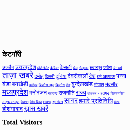
केटगॉरी
उत्तरप्रदेश
उज्जैन
केसली
छतरपुर
जबेरा
कॅरियर
ऑटो गैजेट
खेल
गौरझामर
जैन धर्म
ताज़ा खबरे
देवरीकलाँ
पन्ना
देश
दमोह
दुनिया
दिल्ली
धर्म अध्यात्म
बंडा
बनखेड़ी
बुन्देलखंड
मंदसौर
भोपाल
बिजनेस न्यूज़
बिज़नेस
बीना
बालीबुड
मध्यप्रदेश
मनोरंजन
राज्य
राजनीति
राहतगढ़
महाराष्ट
रिलेशनसिप
राशिफल
सागर
हमारे प्रतिनिधि
लाइफ स्टाइल
शाहगढ़
हेल्थ
विज्ञापन
विशेष दिवस
शुभ पंचांग
ख़ास खबरें
होशंगाबाद
Total Visitors