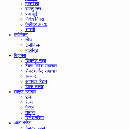
हस्तरेखा
वास्तु रत्न
फेंग शुई
विशेष दिवस
कैलेंडर 2020
आरती
मनोरंजन
खेल
टेलीविजन
बालीबुड
बिज़नेस
बिजनेस न्यूज़
टैक्स निवेश समाचार
शेयर मार्केट समाचार
रू-ब-रू
आयकर रिटर्न
टैक्स सलाह
लाइफ स्टाइल
फूड
हेल्थ
फेशन
यात्रा
रिलेशनसिप
ऑटो गैजेट
गैजेट्स न्यूज़