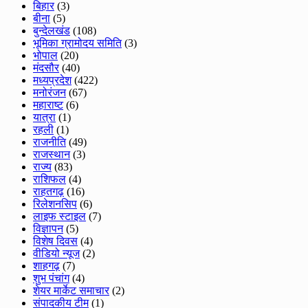
बिहार
(3)
बीना
(5)
बुन्देलखंड
(108)
भूमिका ग्रामोदय समिति
(3)
भोपाल
(20)
मंदसौर
(40)
मध्यप्रदेश
(422)
मनोरंजन
(67)
महाराष्ट
(6)
यात्रा
(1)
रहली
(1)
राजनीति
(49)
राजस्थान
(3)
राज्य
(83)
राशिफल
(4)
राहतगढ़
(16)
रिलेशनसिप
(6)
लाइफ स्टाइल
(7)
विज्ञापन
(5)
विशेष दिवस
(4)
वीडियो न्यूज
(2)
शाहगढ़
(7)
शुभ पंचांग
(4)
शेयर मार्केट समाचार
(2)
संपादकीय टीम
(1)