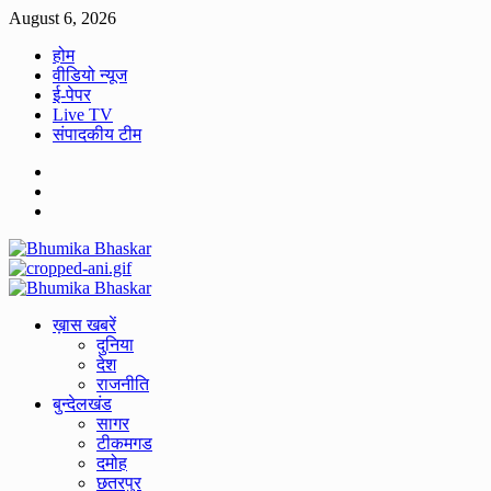
Skip
August 6, 2026
to
होम
content
वीडियो न्यूज
ई-पेपर
Live TV
संपादकीय टीम
Facebook
Twitter
Youtube
Primary
Menu
ख़ास खबरें
दुनिया
देश
राजनीति
बुन्देलखंड
सागर
टीकमगड
दमोह
छतरपुर