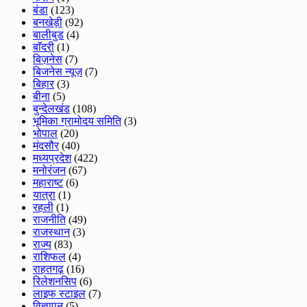
बंडा
(123)
बनखेड़ी
(92)
बालीबुड
(4)
बाॅदरी
(1)
बिज़नेस
(7)
बिजनेस न्यूज़
(7)
बिहार
(3)
बीना
(5)
बुन्देलखंड
(108)
भूमिका ग्रामोदय समिति
(3)
भोपाल
(20)
मंदसौर
(40)
मध्यप्रदेश
(422)
मनोरंजन
(67)
महाराष्ट
(6)
यात्रा
(1)
रहली
(1)
राजनीति
(49)
राजस्थान
(3)
राज्य
(83)
राशिफल
(4)
राहतगढ़
(16)
रिलेशनसिप
(6)
लाइफ स्टाइल
(7)
विज्ञापन
(5)