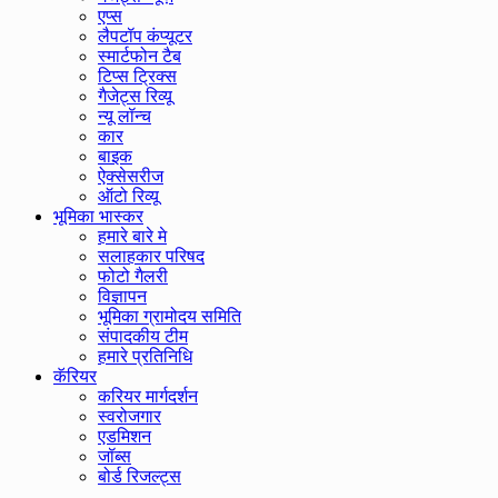
एप्स
लैपटॉप कंप्यूटर
स्मार्टफोन टैब
टिप्स ट्रिक्स
गैजेट्स रिव्यू
न्यू लॉन्च
कार
बाइक
ऐक्सेसरीज
ऑटो रिव्यू
भूमिका भास्कर
हमारे बारे मे
सलाहकार परिषद
फोटो गैलरी
विज्ञापन
भूमिका ग्रामोदय समिति
संपादकीय टीम
हमारे प्रतिनिधि
कॅरियर
करियर मार्गदर्शन
स्वरोजगार
एडमिशन
जॉब्स
बोर्ड रिजल्ट्स