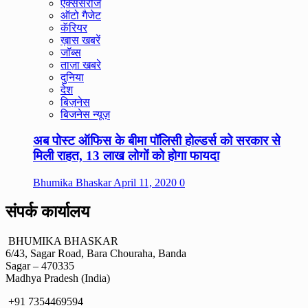
ऐक्सेसरीज
ऑटो गैजेट
कॅरियर
ख़ास खबरें
जॉब्स
ताज़ा खबरे
दुनिया
देश
बिज़नेस
बिजनेस न्यूज़
अब पोस्ट ऑफिस के बीमा पॉलिसी होल्डर्स को सरकार से
मिली राहत, 13 लाख लोगों को होगा फायदा
Bhumika Bhaskar
April 11, 2020
0
संपर्क कार्यालय
BHUMIKA BHASKAR
6/43, Sagar Road, Bara Chouraha, Banda
Sagar – 470335
Madhya Pradesh (India)
+91 7354469594