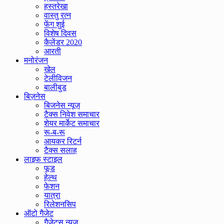
हस्तरेखा
वास्तु रत्न
फेंग शुई
विशेष दिवस
कैलेंडर 2020
आरती
मनोरंजन
खेल
टेलीविजन
बालीबुड
बिज़नेस
बिजनेस न्यूज़
टैक्स निवेश समाचार
शेयर मार्केट समाचार
रू-ब-रू
आयकर रिटर्न
टैक्स सलाह
लाइफ स्टाइल
फूड
हेल्थ
फेशन
यात्रा
रिलेशनसिप
ऑटो गैजेट
गैजेट्स न्यूज़