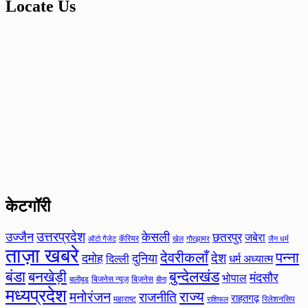
Locate Us
केटगॉरी
उत्तरप्रदेश
उज्जैन
केसली
छतरपुर
जबेरा
कॅरियर
ऑटो गैजेट
खेल
गौरझामर
जैन धर्म
ताज़ा खबरे
देवरीकलाँ
पन्ना
देश
दमोह
दुनिया
दिल्ली
धर्म अध्यात्म
बंडा
बनखेड़ी
बुन्देलखंड
मंदसौर
भोपाल
बिजनेस न्यूज़
बिज़नेस
बीना
बालीबुड
मध्यप्रदेश
मनोरंजन
राज्य
राजनीति
राहतगढ़
महाराष्ट
रिलेशनसिप
राशिफल