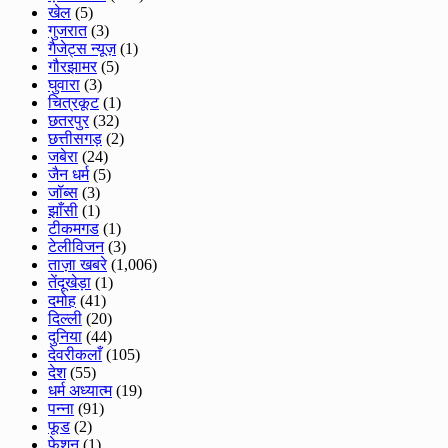
खेल
(5)
गुजरात
(3)
गैजेट्स न्यूज़
(1)
गौरझामर
(5)
घुवारा
(3)
चित्रकूट
(1)
छतरपुर
(32)
छत्तीसगड़
(2)
जबेरा
(24)
जैन धर्म
(5)
जॉब्स
(3)
झाँसी
(1)
टीकमगड
(1)
टेलीविजन
(3)
ताज़ा खबरे
(1,006)
तेंदूखेड़ा
(1)
दमोह
(41)
दिल्ली
(20)
दुनिया
(44)
देवरीकलाँ
(105)
देश
(55)
धर्म अध्यात्म
(19)
पन्ना
(91)
फूड
(2)
फेशन
(1)