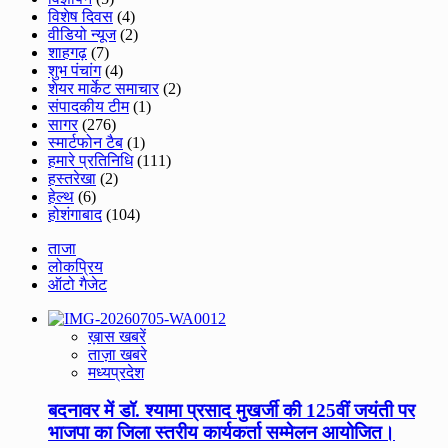
विशेष दिवस
(4)
वीडियो न्यूज
(2)
शाहगढ़
(7)
शुभ पंचांग
(4)
शेयर मार्केट समाचार
(2)
संपादकीय टीम
(1)
सागर
(276)
स्मार्टफोन टैब
(1)
हमारे प्रतिनिधि
(111)
हस्तरेखा
(2)
हेल्थ
(6)
होशंगाबाद
(104)
ताजा
लोकप्रिय
ऑटो गैजेट
ख़ास खबरें
ताज़ा खबरे
मध्यप्रदेश
बदनावर में डॉ. श्यामा प्रसाद मुखर्जी की 125वीं जयंती पर
भाजपा का जिला स्तरीय कार्यकर्ता सम्मेलन आयोजित।