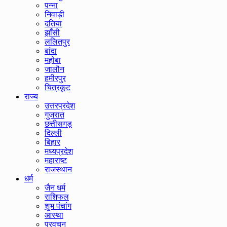
पन्ना
निवाड़ी
दतिया
झाँसी
ललितपुर
बांदा
महोबा
जालौन
हमीरपुर
चित्रकूट
राज्य
उत्तरप्रदेश
गुजरात
छत्तीसगड़
दिल्ली
बिहार
मध्यप्रदेश
महाराष्ट
राजस्थान
धर्म
जैन धर्म
राशिफल
शुभ पंचांग
आस्था
प्रवचन