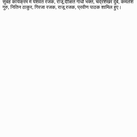
सुबह कार्यक्रम में यशवंत रजक, राजू दीक्षित गांधी भक्त, चंद्रशेखर दुबे, कमलेश
गुरु, नितिन ठाकुर, गिरजा रजक, राजू रजक, प्रवीण पाठक शामिल हुए।