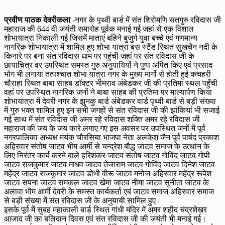
प्रवीण पाठक देवरीकला
-नगर के पृथ्वी बार्ड में संत शिरोमणि सतगुरु रविदास जी
महाराज की 644 वी जयंती समारोह पूर्वक मनाई गई जहां से एक विशाल
शोभायात्रा निकाली गई जिसमें माताएं बहिने बुजुर्ग युवा बच्चे एवं गणमान्य
नागरिक शोभायात्रा में शामिल हुए शोभा यात्रा बस स्टैंड स्थित सुखचैन नदी के
किनारे पर बना संत रविदास धाम पर पहुंची जहां पर संत रविदास जी के
छायाचित्र वर उपस्थित समस्त गुरु अनुयायियों ने पुष्प अर्पित किए एवं प्रसाद
भोग भी लगाया तत्पश्चात शोभा यात्रा नगर के मुख्य मार्गो से होती हुई कचहरी
चौराहा स्थित बाबा साहब डॉक्टर भीमराव अंबेडकर जी की प्रतिमा स्थल पहुँची
वहां पर उपस्थित नागरिक जनों ने बाबा साहब की प्रतिमा पर माल्यार्पण किया
शोभायात्रा में देवरी नगर के झुनकु बार्ड अंबेडकर वार्ड पृथ्वी बार्ड से बड़ी संख्या
में गुरु भक्त शामिल हुए इन सभी जगहों से संत रविदास जी की झांकियां भी सजाई
गई साथ में संत रविदास जी अमर रहे रविदास शक्ति अमर रहे रविदास जी
महाराज की जय के जय कारे लगाए गए इस अवसर पर उपस्थित जनों में पूर्व
नगरपालिका अध्यक्ष मयंक चौरसिया भाजपा नेता अलकेश जैन पूर्व पार्षद प्रकाश
अहिरवार संतोष जाटव भीम आर्मी से चन्द्रेश बौद्ध जाटव समाज के उत्थान के
लिए निरंतर कार्य करने बाले हरिशंकर जाटव संतोष जाटव गोविंद जाटव गोपी
जाटव राजकुमार जाटव माधव जाटव तेजाराम जाटव गोविंद जाटव दिनेश जाटव
महेंद्र जाटव राजकुमार जाटव डोभी वीरू जाटव मनोज अहिरवार महेंद्र रूपेश
जाटव सपना जाटव रामकल जाटव खेमा जाटव नीमा जाटव सुनीता जाटव के
अलावा भीम आर्मी देवरी के समस्त कार्यकर्ता एबं जाटव समाज अहिरवार समाज
से बड़ी संख्या में संत रविदास जी के अनुयायी सामिल हुए।
इसके पूर्व में सुबह महाकाली बार्ड स्थित गांधी मंदिर में अमर शहीद चंद्रशेखर
आजाद जी का बलिदान दिवस एवं संत रविदास जी की जयंती भी मनाई गई।