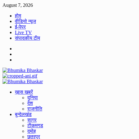
Skip
August 7, 2026
to
होम
content
वीडियो न्यूज
ई-पेपर
Live TV
संपादकीय टीम
Facebook
Twitter
Youtube
Primary
Menu
ख़ास खबरें
दुनिया
देश
राजनीति
बुन्देलखंड
सागर
टीकमगड
दमोह
छतरपुर