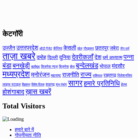
केटगॉरी
उत्तरप्रदेश
उज्जैन
केसली
छतरपुर
जबेरा
कॅरियर
ऑटो गैजेट
खेल
गौरझामर
जैन धर्म
ताज़ा खबरे
देवरीकलाँ
पन्ना
देश
दमोह
दुनिया
दिल्ली
धर्म अध्यात्म
बंडा
बनखेड़ी
बुन्देलखंड
मंदसौर
भोपाल
बिजनेस न्यूज़
बिज़नेस
बीना
बालीबुड
मध्यप्रदेश
मनोरंजन
राज्य
राजनीति
राहतगढ़
महाराष्ट
रिलेशनसिप
राशिफल
सागर
हमारे प्रतिनिधि
लाइफ स्टाइल
शाहगढ़
हेल्थ
विज्ञापन
विशेष दिवस
शुभ पंचांग
ख़ास खबरें
होशंगाबाद
Total Visitors
हमारे बारे में
गोपनीयता नीति