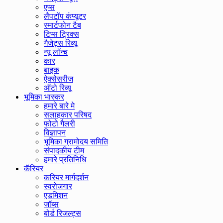
एप्स
लैपटॉप कंप्यूटर
स्मार्टफोन टैब
टिप्स ट्रिक्स
गैजेट्स रिव्यू
न्यू लॉन्च
कार
बाइक
ऐक्सेसरीज
ऑटो रिव्यू
भूमिका भास्कर
हमारे बारे मे
सलाहकार परिषद
फोटो गैलरी
विज्ञापन
भूमिका ग्रामोदय समिति
संपादकीय टीम
हमारे प्रतिनिधि
कॅरियर
करियर मार्गदर्शन
स्वरोजगार
एडमिशन
जॉब्स
बोर्ड रिजल्ट्स