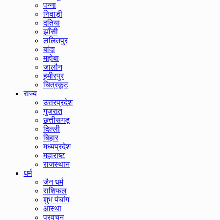
पन्ना
निवाड़ी
दतिया
झाँसी
ललितपुर
बांदा
महोबा
जालौन
हमीरपुर
चित्रकूट
राज्य
उत्तरप्रदेश
गुजरात
छत्तीसगड़
दिल्ली
बिहार
मध्यप्रदेश
महाराष्ट
राजस्थान
धर्म
जैन धर्म
राशिफल
शुभ पंचांग
आस्था
प्रवचन