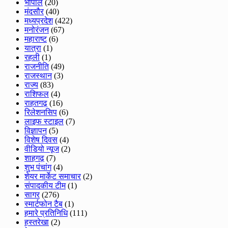
भोपाल
(20)
मंदसौर
(40)
मध्यप्रदेश
(422)
मनोरंजन
(67)
महाराष्ट
(6)
यात्रा
(1)
रहली
(1)
राजनीति
(49)
राजस्थान
(3)
राज्य
(83)
राशिफल
(4)
राहतगढ़
(16)
रिलेशनसिप
(6)
लाइफ स्टाइल
(7)
विज्ञापन
(5)
विशेष दिवस
(4)
वीडियो न्यूज
(2)
शाहगढ़
(7)
शुभ पंचांग
(4)
शेयर मार्केट समाचार
(2)
संपादकीय टीम
(1)
सागर
(276)
स्मार्टफोन टैब
(1)
हमारे प्रतिनिधि
(111)
हस्तरेखा
(2)