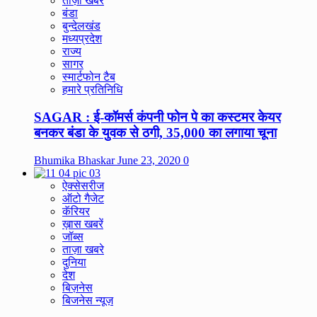
ताज़ा खबरे
बंडा
बुन्देलखंड
मध्यप्रदेश
राज्य
सागर
स्मार्टफोन टैब
हमारे प्रतिनिधि
SAGAR : ई-कॉमर्स कंपनी फोन पे का कस्टमर केयर
बनकर बंडा के युवक से ठगी, 35,000 का लगाया चूना
Bhumika Bhaskar
June 23, 2020
0
ऐक्सेसरीज
ऑटो गैजेट
कॅरियर
ख़ास खबरें
जॉब्स
ताज़ा खबरे
दुनिया
देश
बिज़नेस
बिजनेस न्यूज़