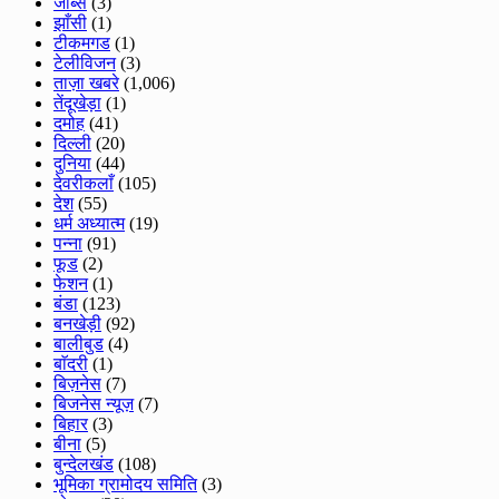
जॉब्स
(3)
झाँसी
(1)
टीकमगड
(1)
टेलीविजन
(3)
ताज़ा खबरे
(1,006)
तेंदूखेड़ा
(1)
दमोह
(41)
दिल्ली
(20)
दुनिया
(44)
देवरीकलाँ
(105)
देश
(55)
धर्म अध्यात्म
(19)
पन्ना
(91)
फूड
(2)
फेशन
(1)
बंडा
(123)
बनखेड़ी
(92)
बालीबुड
(4)
बाॅदरी
(1)
बिज़नेस
(7)
बिजनेस न्यूज़
(7)
बिहार
(3)
बीना
(5)
बुन्देलखंड
(108)
भूमिका ग्रामोदय समिति
(3)