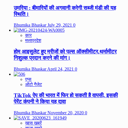
उमरिया : बीमारियों की अगवानी करेगी सब्जी मंडी की यह
स्थिति।
Bhumika Bhaskar
July 29, 2021
0
कार
मध्यप्रदेश
होम आइसुलेट हुए मरीजों को पल्स ऑक्सीमीटर,थर्मामीटर
निशुल्क प्रदान करने की मांग।
Bhumika Bhaskar
April 24, 2021
0
एप्स
ऑटो गैजेट
TikTok ऐप की भारत में फिर हो सकती है वापसी, इसकी
पेरेंट कंपनी ने किया यह दावा
Bhumika Bhaskar
November 20, 2020
0
ख़ास खबरें