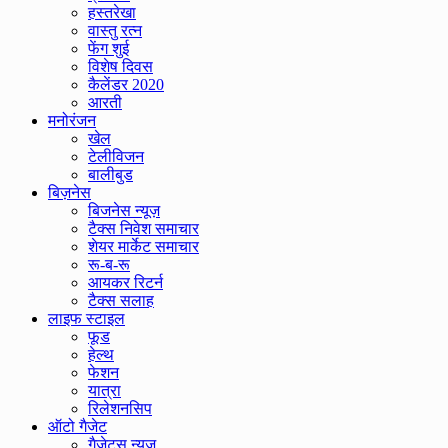
हस्तरेखा
वास्तु रत्न
फेंग शुई
विशेष दिवस
कैलेंडर 2020
आरती
मनोरंजन
खेल
टेलीविजन
बालीबुड
बिज़नेस
बिजनेस न्यूज़
टैक्स निवेश समाचार
शेयर मार्केट समाचार
रू-ब-रू
आयकर रिटर्न
टैक्स सलाह
लाइफ स्टाइल
फूड
हेल्थ
फेशन
यात्रा
रिलेशनसिप
ऑटो गैजेट
गैजेट्स न्यूज़