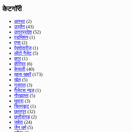
केटगॉरी
आस्था
(2)
उज्जैन
(43)
उत्तरप्रदेश
(52)
एडमिशन
(1)
एप्स
(2)
ऐक्सेसरीज
(1)
ऑटो गैजेट
(5)
कार
(1)
कॅरियर
(6)
केसली
(40)
ख़ास खबरें
(173)
खेल
(5)
गुजरात
(3)
गैजेट्स न्यूज़
(1)
गौरझामर
(5)
घुवारा
(3)
चित्रकूट
(1)
छतरपुर
(32)
छत्तीसगड़
(2)
जबेरा
(24)
जैन धर्म
(5)