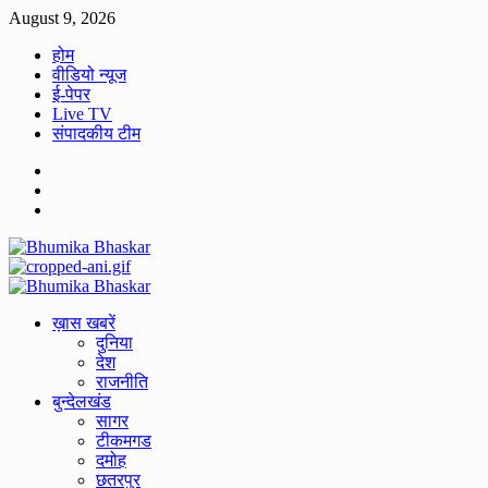
Skip
August 9, 2026
to
होम
content
वीडियो न्यूज
ई-पेपर
Live TV
संपादकीय टीम
Facebook
Twitter
Youtube
Primary
Menu
ख़ास खबरें
दुनिया
देश
राजनीति
बुन्देलखंड
सागर
टीकमगड
दमोह
छतरपुर