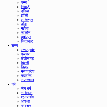
पन्ना
निवाड़ी
दतिया
झाँसी
ललितपुर
बांदा
महोबा
जालौन
हमीरपुर
चित्रकूट
राज्य
उत्तरप्रदेश
गुजरात
छत्तीसगड़
दिल्ली
बिहार
मध्यप्रदेश
महाराष्ट
राजस्थान
धर्म
जैन धर्म
राशिफल
शुभ पंचांग
आस्था
प्रवचन