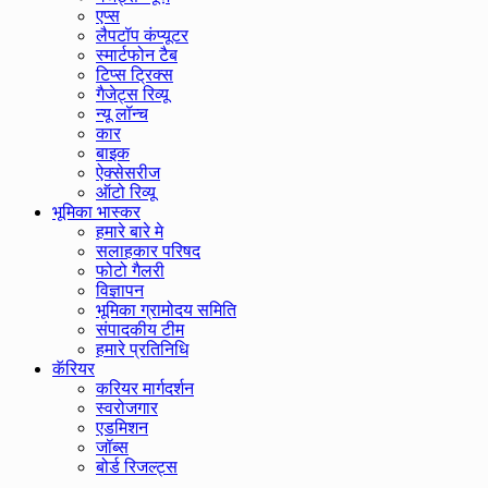
एप्स
लैपटॉप कंप्यूटर
स्मार्टफोन टैब
टिप्स ट्रिक्स
गैजेट्स रिव्यू
न्यू लॉन्च
कार
बाइक
ऐक्सेसरीज
ऑटो रिव्यू
भूमिका भास्कर
हमारे बारे मे
सलाहकार परिषद
फोटो गैलरी
विज्ञापन
भूमिका ग्रामोदय समिति
संपादकीय टीम
हमारे प्रतिनिधि
कॅरियर
करियर मार्गदर्शन
स्वरोजगार
एडमिशन
जॉब्स
बोर्ड रिजल्ट्स