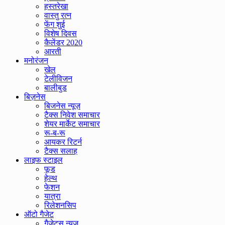
हस्तरेखा
वास्तु रत्न
फेंग शुई
विशेष दिवस
कैलेंडर 2020
आरती
मनोरंजन
खेल
टेलीविजन
बालीबुड
बिज़नेस
बिजनेस न्यूज़
टैक्स निवेश समाचार
शेयर मार्केट समाचार
रू-ब-रू
आयकर रिटर्न
टैक्स सलाह
लाइफ स्टाइल
फूड
हेल्थ
फेशन
यात्रा
रिलेशनसिप
ऑटो गैजेट
गैजेट्स न्यूज़