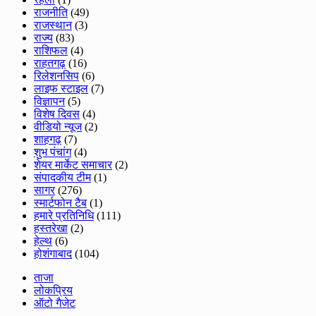
राजनीति
(49)
राजस्थान
(3)
राज्य
(83)
राशिफल
(4)
राहतगढ़
(16)
रिलेशनसिप
(6)
लाइफ स्टाइल
(7)
विज्ञापन
(5)
विशेष दिवस
(4)
वीडियो न्यूज
(2)
शाहगढ़
(7)
शुभ पंचांग
(4)
शेयर मार्केट समाचार
(2)
संपादकीय टीम
(1)
सागर
(276)
स्मार्टफोन टैब
(1)
हमारे प्रतिनिधि
(111)
हस्तरेखा
(2)
हेल्थ
(6)
होशंगाबाद
(104)
ताजा
लोकप्रिय
ऑटो गैजेट