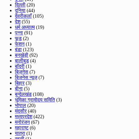
दिल्ली
(20)
दुनिया
(44)
देवरीकलाँ
(105)
देश
(55)
धर्म अध्यात्म
(19)
पन्ना
(91)
फूड
(2)
फेशन
(1)
बंडा
(123)
बनखेड़ी
(92)
बालीबुड
(4)
बाॅदरी
(1)
बिज़नेस
(7)
बिजनेस न्यूज़
(7)
बिहार
(3)
बीना
(5)
बुन्देलखंड
(108)
भूमिका ग्रामोदय समिति
(3)
भोपाल
(20)
मंदसौर
(40)
मध्यप्रदेश
(422)
मनोरंजन
(67)
महाराष्ट
(6)
यात्रा
(1)
रहली
(1)