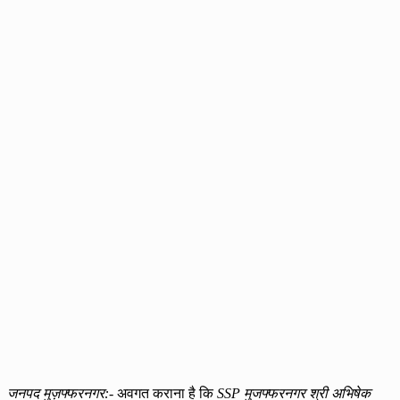
जनपद मुज़फ्फरनगर:-
अवगत कराना है कि
SSP मुजफ्फरनगर श्री अभिषेक