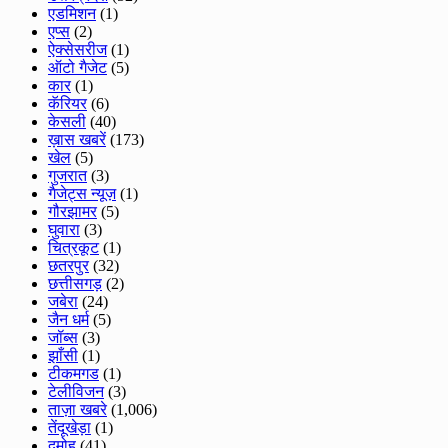
एडमिशन
(1)
एप्स
(2)
ऐक्सेसरीज
(1)
ऑटो गैजेट
(5)
कार
(1)
कॅरियर
(6)
केसली
(40)
ख़ास खबरें
(173)
खेल
(5)
गुजरात
(3)
गैजेट्स न्यूज़
(1)
गौरझामर
(5)
घुवारा
(3)
चित्रकूट
(1)
छतरपुर
(32)
छत्तीसगड़
(2)
जबेरा
(24)
जैन धर्म
(5)
जॉब्स
(3)
झाँसी
(1)
टीकमगड
(1)
टेलीविजन
(3)
ताज़ा खबरे
(1,006)
तेंदूखेड़ा
(1)
दमोह
(41)