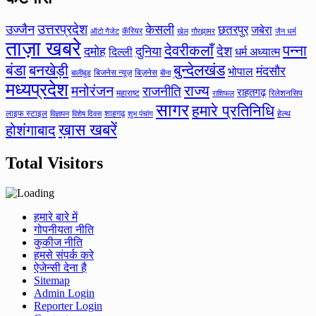
उत्तरप्रदेश
उज्जैन
केसली
छतरपुर
जबेरा
कॅरियर
ऑटो गैजेट
खेल
गौरझामर
जैन धर्म
ताज़ा खबरे
देवरीकलाँ
पन्ना
देश
दमोह
दुनिया
दिल्ली
धर्म अध्यात्म
बंडा
बनखेड़ी
बुन्देलखंड
मंदसौर
भोपाल
बिजनेस न्यूज़
बिज़नेस
बीना
बालीबुड
मध्यप्रदेश
मनोरंजन
राज्य
राजनीति
राहतगढ़
महाराष्ट
रिलेशनसिप
राशिफल
सागर
हमारे प्रतिनिधि
लाइफ स्टाइल
शाहगढ़
हेल्थ
विज्ञापन
विशेष दिवस
शुभ पंचांग
ख़ास खबरें
होशंगाबाद
Total Visitors
हमारे बारे में
गोपनीयता नीति
कुकीज नीति
हमसे संपर्क करे
ऐजेन्सी देना है
Sitemap
Admin Login
Reporter Login