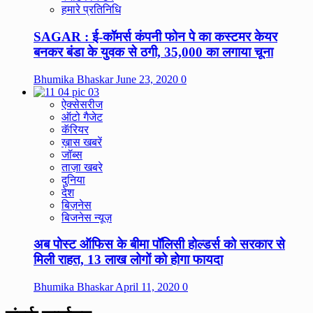
हमारे प्रतिनिधि
SAGAR : ई-कॉमर्स कंपनी फोन पे का कस्टमर केयर
बनकर बंडा के युवक से ठगी, 35,000 का लगाया चूना
Bhumika Bhaskar
June 23, 2020
0
ऐक्सेसरीज
ऑटो गैजेट
कॅरियर
ख़ास खबरें
जॉब्स
ताज़ा खबरे
दुनिया
देश
बिज़नेस
बिजनेस न्यूज़
अब पोस्ट ऑफिस के बीमा पॉलिसी होल्डर्स को सरकार से
मिली राहत, 13 लाख लोगों को होगा फायदा
Bhumika Bhaskar
April 11, 2020
0