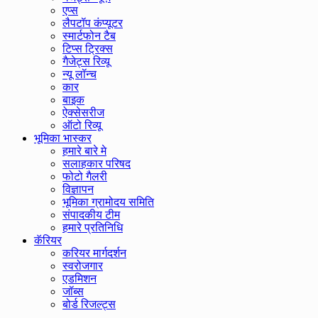
एप्स
लैपटॉप कंप्यूटर
स्मार्टफोन टैब
टिप्स ट्रिक्स
गैजेट्स रिव्यू
न्यू लॉन्च
कार
बाइक
ऐक्सेसरीज
ऑटो रिव्यू
भूमिका भास्कर
हमारे बारे मे
सलाहकार परिषद
फोटो गैलरी
विज्ञापन
भूमिका ग्रामोदय समिति
संपादकीय टीम
हमारे प्रतिनिधि
कॅरियर
करियर मार्गदर्शन
स्वरोजगार
एडमिशन
जॉब्स
बोर्ड रिजल्ट्स