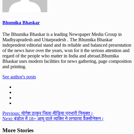
Bhumika Bhaskar
The Bhumika Bhaskar is a leading Newspaper Media Group in
Madhyapradesh and Uttarpradesh . The Bhumika Bhaskar
independent editorial stand and its reliable and balanced presentation
of the news have over the years, won for it the serious attention and
regard of the people who matter in India and abroad.Bhumika
Bhaskar uses modern facilities for news gathering, page composition
and printing.
See author's posts
Post
Previous:
योगेश ठाकुर जिला मीडिया प्रभारी नियुक्त।
Next:
बंडोल में 18+ आयु वाले व्यक्ति ने लगवाया वैक्सीनेशन।
navigation
More Stories