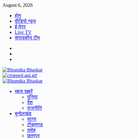
Skip
August 6, 2026
to
होम
content
वीडियो न्यूज
ई-पेपर
Live TV
संपादकीय टीम
Facebook
Twitter
Youtube
Primary
Menu
ख़ास खबरें
दुनिया
देश
राजनीति
बुन्देलखंड
सागर
टीकमगड
दमोह
छतरपुर