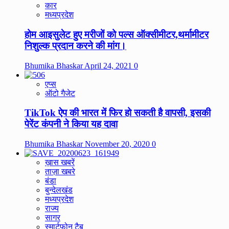
कार
मध्यप्रदेश
होम आइसुलेट हुए मरीजों को पल्स ऑक्सीमीटर,थर्मामीटर
निशुल्क प्रदान करने की मांग।
Bhumika Bhaskar
April 24, 2021
0
एप्स
ऑटो गैजेट
TikTok ऐप की भारत में फिर हो सकती है वापसी, इसकी
पेरेंट कंपनी ने किया यह दावा
Bhumika Bhaskar
November 20, 2020
0
ख़ास खबरें
ताज़ा खबरे
बंडा
बुन्देलखंड
मध्यप्रदेश
राज्य
सागर
स्मार्टफोन टैब