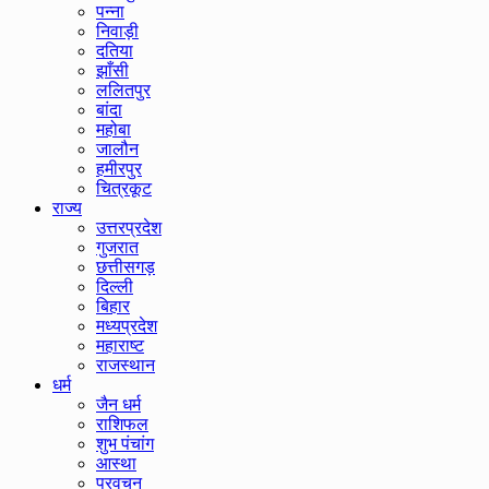
पन्ना
निवाड़ी
दतिया
झाँसी
ललितपुर
बांदा
महोबा
जालौन
हमीरपुर
चित्रकूट
राज्य
उत्तरप्रदेश
गुजरात
छत्तीसगड़
दिल्ली
बिहार
मध्यप्रदेश
महाराष्ट
राजस्थान
धर्म
जैन धर्म
राशिफल
शुभ पंचांग
आस्था
प्रवचन