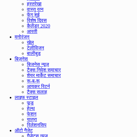
हस्तरेखा
वास्तु रत्न
फेंग शुई
विशेष दिवस
कैलेंडर 2020
आरती
मनोरंजन
खेल
टेलीविजन
बालीबुड
बिज़नेस
बिजनेस न्यूज़
टैक्स निवेश समाचार
शेयर मार्केट समाचार
रू-ब-रू
आयकर रिटर्न
टैक्स सलाह
लाइफ स्टाइल
फूड
हेल्थ
फेशन
यात्रा
रिलेशनसिप
ऑटो गैजेट
गैजेट्स न्यूज़