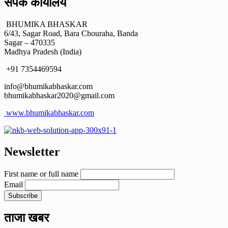
संपर्क कार्यालय
BHUMIKA BHASKAR
6/43, Sagar Road, Bara Chouraha, Banda
Sagar – 470335
Madhya Pradesh (India)
+91 7354469594
info@bhumikabhaskar.com
bhumikabhaskar2020@gmail.com
www.bhumikabhaskar.com
Newsletter
First name or full name
Email
ताजा खबर