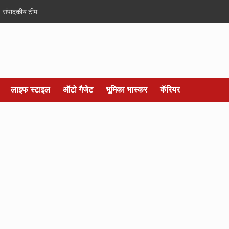
संपादकीय टीम
लाइफ स्टाइल
ऑटो गैजेट
भूमिका भास्कर
कॅरियर