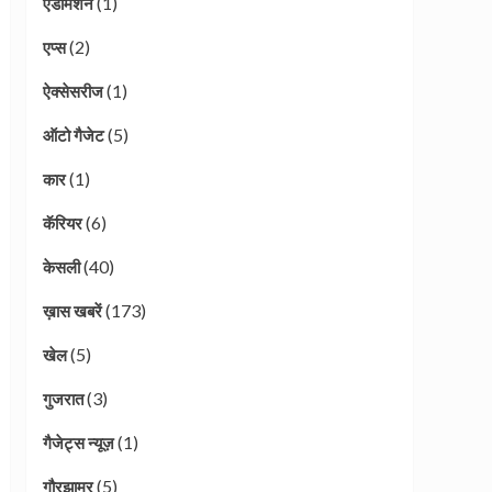
(1)
एडमिशन
(2)
एप्स
(1)
ऐक्सेसरीज
(5)
ऑटो गैजेट
(1)
कार
(6)
कॅरियर
(40)
केसली
(173)
ख़ास खबरें
(5)
खेल
(3)
गुजरात
(1)
गैजेट्स न्यूज़
(5)
गौरझामर