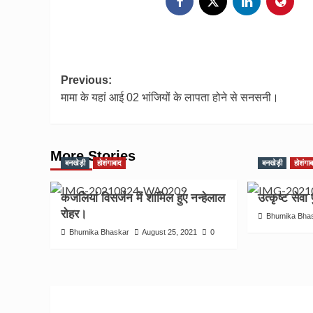
Post
Previous:
मामा के यहां आई 02 भांजियों के लापता होने से सनसनी।
navigation
More Stories
बनखेड़ी
होशंगाबाद
बनखेड़ी
होशंगा
कजलियां विसर्जन में शामिल हुए नन्हेलाल
उत्कृष्ट सेवा
रोहर।
Bhumika Bha
Bhumika Bhaskar
August 25, 2021
0