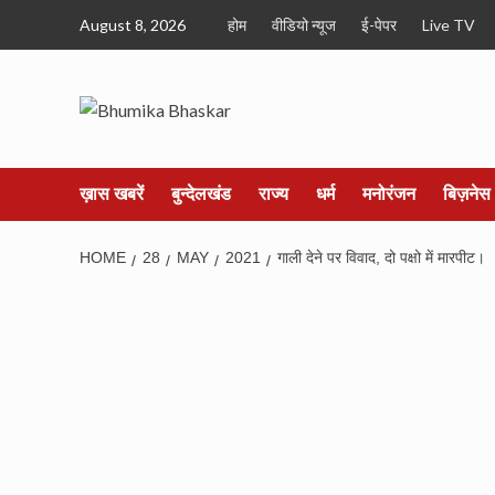
Skip
August 8, 2026
होम
वीडियो न्यूज
ई-पेपर
Live TV
to
content
ख़ास खबरें
बुन्देलखंड
राज्य
धर्म
मनोरंजन
बिज़नेस
HOME
28
MAY
2021
गाली देने पर विवाद, दो पक्षो में मारपीट।