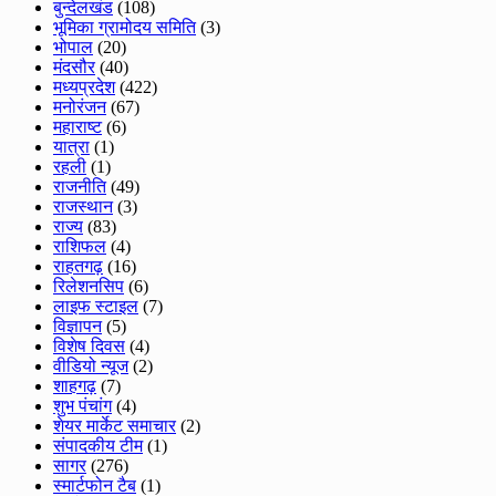
बुन्देलखंड
(108)
भूमिका ग्रामोदय समिति
(3)
भोपाल
(20)
मंदसौर
(40)
मध्यप्रदेश
(422)
मनोरंजन
(67)
महाराष्ट
(6)
यात्रा
(1)
रहली
(1)
राजनीति
(49)
राजस्थान
(3)
राज्य
(83)
राशिफल
(4)
राहतगढ़
(16)
रिलेशनसिप
(6)
लाइफ स्टाइल
(7)
विज्ञापन
(5)
विशेष दिवस
(4)
वीडियो न्यूज
(2)
शाहगढ़
(7)
शुभ पंचांग
(4)
शेयर मार्केट समाचार
(2)
संपादकीय टीम
(1)
सागर
(276)
स्मार्टफोन टैब
(1)