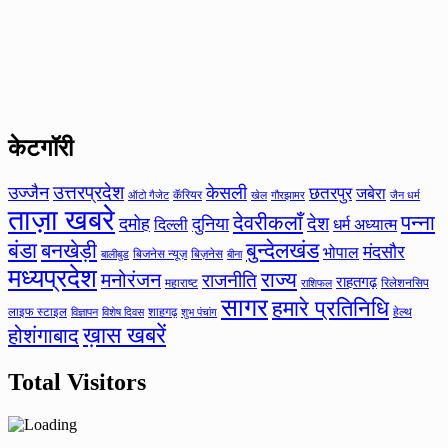
केटगॉरी
उत्तरप्रदेश
उज्जैन
केसली
छतरपुर
जबेरा
कॅरियर
ऑटो गैजेट
खेल
गौरझामर
जैन धर्म
ताज़ा खबरे
देवरीकलाँ
पन्ना
देश
दमोह
दुनिया
दिल्ली
धर्म अध्यात्म
बंडा
बनखेड़ी
बुन्देलखंड
मंदसौर
भोपाल
बिजनेस न्यूज़
बिज़नेस
बीना
बालीबुड
मध्यप्रदेश
मनोरंजन
राज्य
राजनीति
राहतगढ़
महाराष्ट
रिलेशनसिप
राशिफल
सागर
हमारे प्रतिनिधि
लाइफ स्टाइल
शाहगढ़
हेल्थ
विज्ञापन
विशेष दिवस
शुभ पंचांग
ख़ास खबरें
होशंगाबाद
Total Visitors