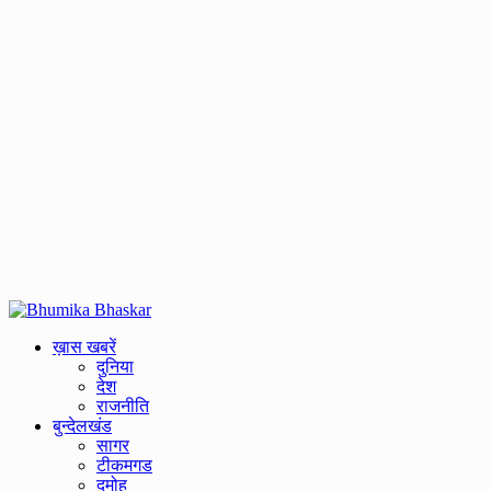
Primary
Menu
ख़ास खबरें
दुनिया
देश
राजनीति
बुन्देलखंड
सागर
टीकमगड
दमोह