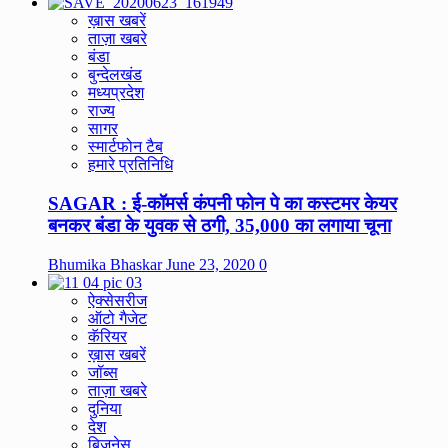
ख़ास खबरें
ताज़ा खबरे
बंडा
बुन्देलखंड
मध्यप्रदेश
राज्य
सागर
स्मार्टफोन टैब
हमारे प्रतिनिधि
SAGAR : ई-कॉमर्स कंपनी फोन पे का कस्टमर केयर
बनकर बंडा के युवक से ठगी, 35,000 का लगाया चूना
Bhumika Bhaskar
June 23, 2020
0
ऐक्सेसरीज
ऑटो गैजेट
कॅरियर
ख़ास खबरें
जॉब्स
ताज़ा खबरे
दुनिया
देश
बिज़नेस