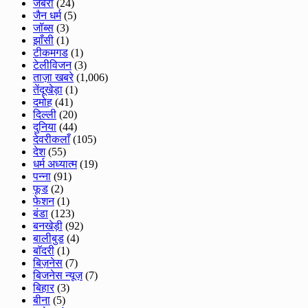
जबेरा
(24)
जैन धर्म
(5)
जॉब्स
(3)
झाँसी
(1)
टीकमगड
(1)
टेलीविजन
(3)
ताज़ा खबरे
(1,006)
तेंदूखेड़ा
(1)
दमोह
(41)
दिल्ली
(20)
दुनिया
(44)
देवरीकलाँ
(105)
देश
(55)
धर्म अध्यात्म
(19)
पन्ना
(91)
फूड
(2)
फेशन
(1)
बंडा
(123)
बनखेड़ी
(92)
बालीबुड
(4)
बाॅदरी
(1)
बिज़नेस
(7)
बिजनेस न्यूज़
(7)
बिहार
(3)
बीना
(5)