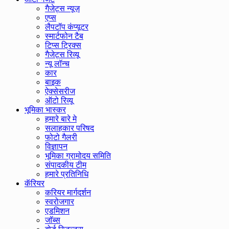
गैजेट्स न्यूज़
एप्स
लैपटॉप कंप्यूटर
स्मार्टफोन टैब
टिप्स ट्रिक्स
गैजेट्स रिव्यू
न्यू लॉन्च
कार
बाइक
ऐक्सेसरीज
ऑटो रिव्यू
भूमिका भास्कर
हमारे बारे मे
सलाहकार परिषद
फोटो गैलरी
विज्ञापन
भूमिका ग्रामोदय समिति
संपादकीय टीम
हमारे प्रतिनिधि
कॅरियर
करियर मार्गदर्शन
स्वरोजगार
एडमिशन
जॉब्स