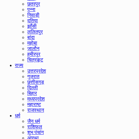
छतरपुर
पन्ना
निवाड़ी
दतिया
झाँसी
ललितपुर
बांदा
महोबा
जालौन
हमीरपुर
चित्रकूट
राज्य
उत्तरप्रदेश
गुजरात
छत्तीसगड़
दिल्ली
बिहार
मध्यप्रदेश
महाराष्ट
राजस्थान
धर्म
जैन धर्म
राशिफल
शुभ पंचांग
आस्था