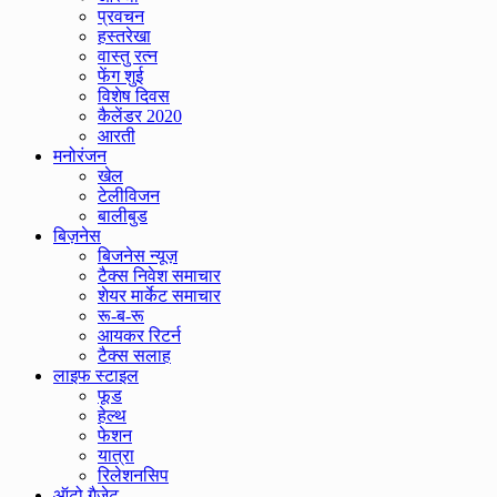
प्रवचन
हस्तरेखा
वास्तु रत्न
फेंग शुई
विशेष दिवस
कैलेंडर 2020
आरती
मनोरंजन
खेल
टेलीविजन
बालीबुड
बिज़नेस
बिजनेस न्यूज़
टैक्स निवेश समाचार
शेयर मार्केट समाचार
रू-ब-रू
आयकर रिटर्न
टैक्स सलाह
लाइफ स्टाइल
फूड
हेल्थ
फेशन
यात्रा
रिलेशनसिप
ऑटो गैजेट