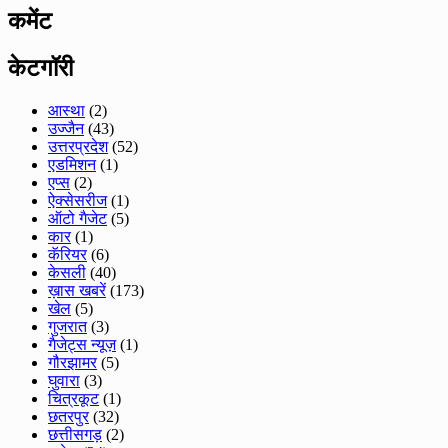
कमेंट
केटगॉरी
आस्था
(2)
उज्जैन
(43)
उत्तरप्रदेश
(52)
एडमिशन
(1)
एप्स
(2)
ऐक्सेसरीज
(1)
ऑटो गैजेट
(5)
कार
(1)
कॅरियर
(6)
केसली
(40)
ख़ास खबरें
(173)
खेल
(5)
गुजरात
(3)
गैजेट्स न्यूज़
(1)
गौरझामर
(5)
घुवारा
(3)
चित्रकूट
(1)
छतरपुर
(32)
छत्तीसगड़
(2)