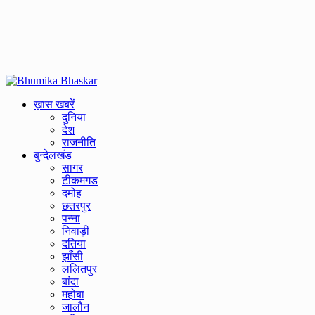
Primary
Menu
ख़ास खबरें
दुनिया
देश
राजनीति
बुन्देलखंड
सागर
टीकमगड
दमोह
छतरपुर
पन्ना
निवाड़ी
दतिया
झाँसी
ललितपुर
बांदा
महोबा
जालौन