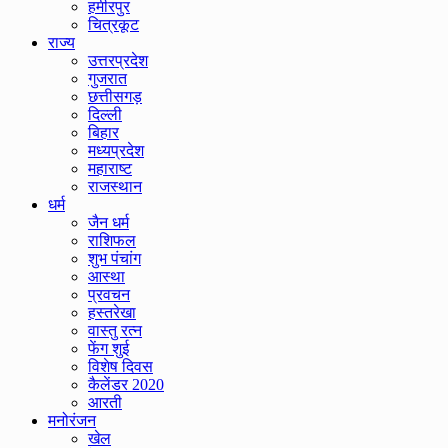
हमीरपुर
चित्रकूट
राज्य
उत्तरप्रदेश
गुजरात
छत्तीसगड़
दिल्ली
बिहार
मध्यप्रदेश
महाराष्ट
राजस्थान
धर्म
जैन धर्म
राशिफल
शुभ पंचांग
आस्था
प्रवचन
हस्तरेखा
वास्तु रत्न
फेंग शुई
विशेष दिवस
कैलेंडर 2020
आरती
मनोरंजन
खेल