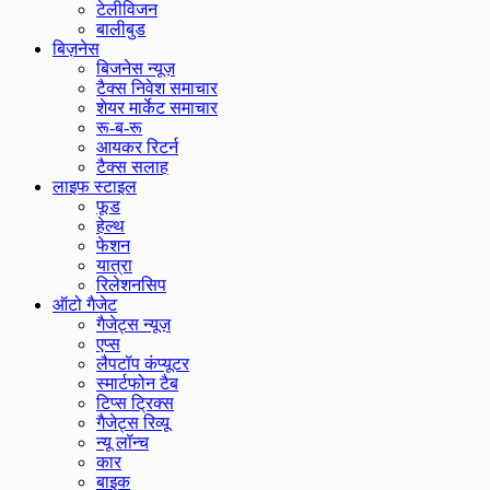
टेलीविजन
बालीबुड
बिज़नेस
बिजनेस न्यूज़
टैक्स निवेश समाचार
शेयर मार्केट समाचार
रू-ब-रू
आयकर रिटर्न
टैक्स सलाह
लाइफ स्टाइल
फूड
हेल्थ
फेशन
यात्रा
रिलेशनसिप
ऑटो गैजेट
गैजेट्स न्यूज़
एप्स
लैपटॉप कंप्यूटर
स्मार्टफोन टैब
टिप्स ट्रिक्स
गैजेट्स रिव्यू
न्यू लॉन्च
कार
बाइक