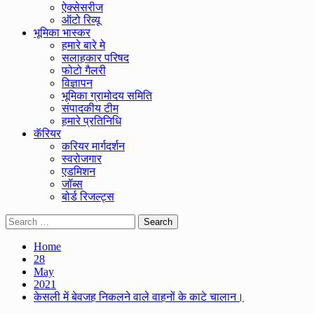
ऐक्सेसरीज
ऑटो रिव्यू
भूमिका भास्कर
हमारे बारे मे
सलाहकार परिषद
फोटो गैलरी
विज्ञापन
भूमिका ग्रामोदय समिति
संपादकीय टीम
हमारे प्रतिनिधि
कॅरियर
करियर मार्गदर्शन
स्वरोजगार
एडमिशन
जॉब्स
बोर्ड रिजल्ट्स
Search
for:
Home
28
May
2021
केसली में बेवजह निकलने वाले वाहनों के काटे चालान।