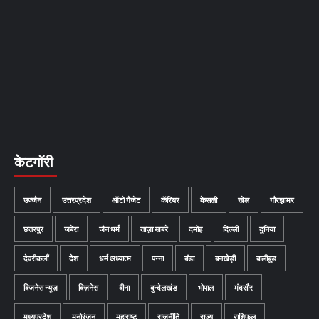
केटगॉरी
उज्जैन
उत्तरप्रदेश
ऑटो गैजेट
कॅरियर
केसली
खेल
गौरझामर
छतरपुर
जबेरा
जैन धर्म
ताज़ा खबरे
दमोह
दिल्ली
दुनिया
देवरीकलाँ
देश
धर्म अध्यात्म
पन्ना
बंडा
बनखेड़ी
बालीबुड
बिजनेस न्यूज़
बिज़नेस
बीना
बुन्देलखंड
भोपाल
मंदसौर
मध्यप्रदेश
मनोरंजन
महाराष्ट
राजनीति
राज्य
राशिफल