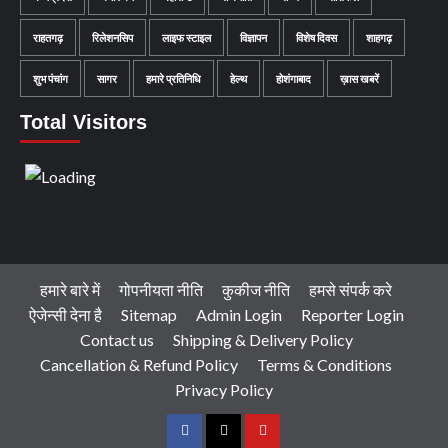
राहतगढ़
रिलेशनसिप
लाइफ स्टाइल
विज्ञापन
विशेष दिवस
शाहगढ़
शुभ पंचांग
सागर
हमारे प्रतिनिधि
हेल्थ
होशंगाबाद
ख़ास खबरें
Total Visitors
हमारे बारे में
गोपनीयता नीति
कुकीज नीति
हमसे संपर्क करे
ऐजेन्सी देना है
Sitemap
Admin Login
Reporter Login
Contact us
Shipping & Delivery Policy
Cancellation & Refund Policy
Terms & Conditions
Privacy Policy
Facebook
Twitter
Youtube