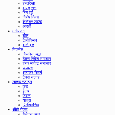
हस्तरेखा
वास्तु रत्न
फेंग शुई
विशेष दिवस
कैलेंडर 2020
आरती
मनोरंजन
खेल
टेलीविजन
बालीबुड
बिज़नेस
बिजनेस न्यूज़
टैक्स निवेश समाचार
शेयर मार्केट समाचार
रू-ब-रू
आयकर रिटर्न
टैक्स सलाह
लाइफ स्टाइल
फूड
हेल्थ
फेशन
यात्रा
रिलेशनसिप
ऑटो गैजेट
गैजेट्स न्यूज़