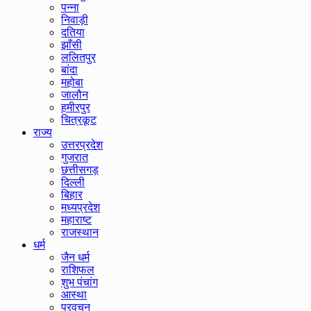
पन्ना
निवाड़ी
दतिया
झाँसी
ललितपुर
बांदा
महोबा
जालौन
हमीरपुर
चित्रकूट
राज्य
उत्तरप्रदेश
गुजरात
छत्तीसगड़
दिल्ली
बिहार
मध्यप्रदेश
महाराष्ट
राजस्थान
धर्म
जैन धर्म
राशिफल
शुभ पंचांग
आस्था
प्रवचन