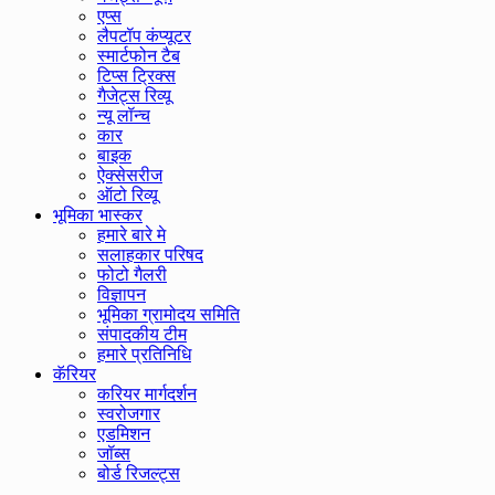
एप्स
लैपटॉप कंप्यूटर
स्मार्टफोन टैब
टिप्स ट्रिक्स
गैजेट्स रिव्यू
न्यू लॉन्च
कार
बाइक
ऐक्सेसरीज
ऑटो रिव्यू
भूमिका भास्कर
हमारे बारे मे
सलाहकार परिषद
फोटो गैलरी
विज्ञापन
भूमिका ग्रामोदय समिति
संपादकीय टीम
हमारे प्रतिनिधि
कॅरियर
करियर मार्गदर्शन
स्वरोजगार
एडमिशन
जॉब्स
बोर्ड रिजल्ट्स