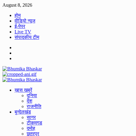
Skip
August 8, 2026
to
होम
content
वीडियो न्यूज
ई-पेपर
Live TV
संपादकीय टीम
Facebook
Twitter
Youtube
Primary
Menu
ख़ास खबरें
दुनिया
देश
राजनीति
बुन्देलखंड
सागर
टीकमगड
दमोह
छतरपुर