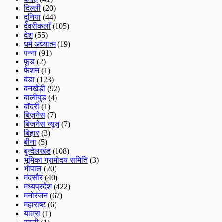
दिल्ली
(20)
दुनिया
(44)
देवरीकलाँ
(105)
देश
(55)
धर्म अध्यात्म
(19)
पन्ना
(91)
फूड
(2)
फेशन
(1)
बंडा
(123)
बनखेड़ी
(92)
बालीबुड
(4)
बाॅदरी
(1)
बिज़नेस
(7)
बिजनेस न्यूज़
(7)
बिहार
(3)
बीना
(5)
बुन्देलखंड
(108)
भूमिका ग्रामोदय समिति
(3)
भोपाल
(20)
मंदसौर
(40)
मध्यप्रदेश
(422)
मनोरंजन
(67)
महाराष्ट
(6)
यात्रा
(1)