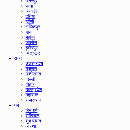
छतरपुर
पन्ना
निवाड़ी
दतिया
झाँसी
ललितपुर
बांदा
महोबा
जालौन
हमीरपुर
चित्रकूट
राज्य
उत्तरप्रदेश
गुजरात
छत्तीसगड़
दिल्ली
बिहार
मध्यप्रदेश
महाराष्ट
राजस्थान
धर्म
जैन धर्म
राशिफल
शुभ पंचांग
आस्था