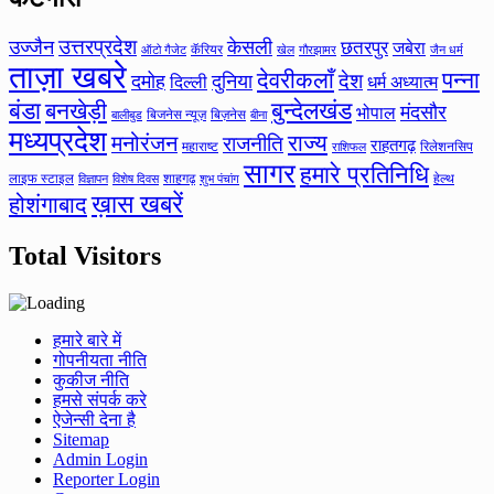
उत्तरप्रदेश
उज्जैन
केसली
छतरपुर
जबेरा
कॅरियर
ऑटो गैजेट
खेल
गौरझामर
जैन धर्म
ताज़ा खबरे
देवरीकलाँ
पन्ना
देश
दमोह
दुनिया
दिल्ली
धर्म अध्यात्म
बंडा
बनखेड़ी
बुन्देलखंड
मंदसौर
भोपाल
बिजनेस न्यूज़
बिज़नेस
बीना
बालीबुड
मध्यप्रदेश
मनोरंजन
राज्य
राजनीति
राहतगढ़
महाराष्ट
रिलेशनसिप
राशिफल
सागर
हमारे प्रतिनिधि
लाइफ स्टाइल
शाहगढ़
हेल्थ
विज्ञापन
विशेष दिवस
शुभ पंचांग
ख़ास खबरें
होशंगाबाद
Total Visitors
हमारे बारे में
गोपनीयता नीति
कुकीज नीति
हमसे संपर्क करे
ऐजेन्सी देना है
Sitemap
Admin Login
Reporter Login