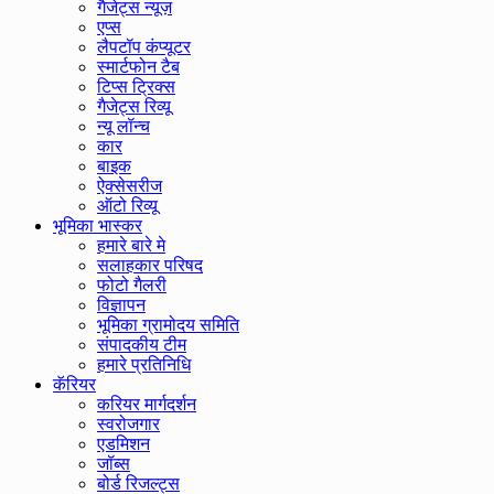
गैजेट्स न्यूज़
एप्स
लैपटॉप कंप्यूटर
स्मार्टफोन टैब
टिप्स ट्रिक्स
गैजेट्स रिव्यू
न्यू लॉन्च
कार
बाइक
ऐक्सेसरीज
ऑटो रिव्यू
भूमिका भास्कर
हमारे बारे मे
सलाहकार परिषद
फोटो गैलरी
विज्ञापन
भूमिका ग्रामोदय समिति
संपादकीय टीम
हमारे प्रतिनिधि
कॅरियर
करियर मार्गदर्शन
स्वरोजगार
एडमिशन
जॉब्स
बोर्ड रिजल्ट्स