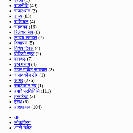
रहली
(1)
राजनीति
(49)
राजस्थान
(3)
राज्य
(83)
राशिफल
(4)
राहतगढ़
(16)
रिलेशनसिप
(6)
लाइफ स्टाइल
(7)
विज्ञापन
(5)
विशेष दिवस
(4)
वीडियो न्यूज
(2)
शाहगढ़
(7)
शुभ पंचांग
(4)
शेयर मार्केट समाचार
(2)
संपादकीय टीम
(1)
सागर
(276)
स्मार्टफोन टैब
(1)
हमारे प्रतिनिधि
(111)
हस्तरेखा
(2)
हेल्थ
(6)
होशंगाबाद
(104)
ताजा
लोकप्रिय
ऑटो गैजेट