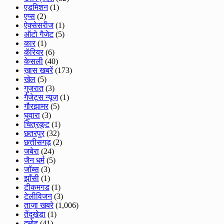
एडमिशन
(1)
एप्स
(2)
ऐक्सेसरीज
(1)
ऑटो गैजेट
(5)
कार
(1)
कॅरियर
(6)
केसली
(40)
ख़ास खबरें
(173)
खेल
(5)
गुजरात
(3)
गैजेट्स न्यूज़
(1)
गौरझामर
(5)
घुवारा
(3)
चित्रकूट
(1)
छतरपुर
(32)
छत्तीसगड़
(2)
जबेरा
(24)
जैन धर्म
(5)
जॉब्स
(3)
झाँसी
(1)
टीकमगड
(1)
टेलीविजन
(3)
ताज़ा खबरे
(1,006)
तेंदूखेड़ा
(1)
दमोह
(41)