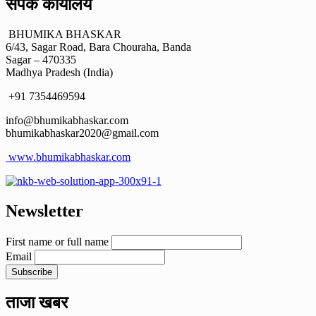
संपर्क कार्यालय
BHUMIKA BHASKAR
6/43, Sagar Road, Bara Chouraha, Banda
Sagar – 470335
Madhya Pradesh (India)
+91 7354469594
info@bhumikabhaskar.com
bhumikabhaskar2020@gmail.com
www.bhumikabhaskar.com
Newsletter
First name or full name
Email
ताजा खबर