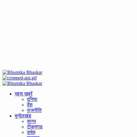
Primary
Menu
ख़ास खबरें
दुनिया
देश
राजनीति
बुन्देलखंड
सागर
टीकमगड
दमोह