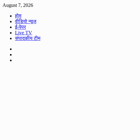
Skip
August 7, 2026
to
होम
content
वीडियो न्यूज
ई-पेपर
Live TV
संपादकीय टीम
Facebook
Twitter
Youtube