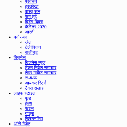
प्रवचन
हस्तरेखा
वास्तु रत्न
फेंग शुई
विशेष दिवस
कैलेंडर 2020
आरती
मनोरंजन
खेल
टेलीविजन
बालीबुड
बिज़नेस
बिजनेस न्यूज़
टैक्स निवेश समाचार
शेयर मार्केट समाचार
रू-ब-रू
आयकर रिटर्न
टैक्स सलाह
लाइफ स्टाइल
फूड
हेल्थ
फेशन
यात्रा
रिलेशनसिप
ऑटो गैजेट