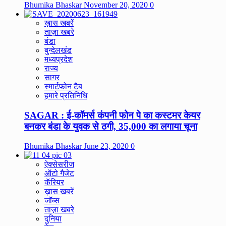
Bhumika Bhaskar
November 20, 2020
0
ख़ास खबरें
ताज़ा खबरे
बंडा
बुन्देलखंड
मध्यप्रदेश
राज्य
सागर
स्मार्टफोन टैब
हमारे प्रतिनिधि
SAGAR : ई-कॉमर्स कंपनी फोन पे का कस्टमर केयर
बनकर बंडा के युवक से ठगी, 35,000 का लगाया चूना
Bhumika Bhaskar
June 23, 2020
0
ऐक्सेसरीज
ऑटो गैजेट
कॅरियर
ख़ास खबरें
जॉब्स
ताज़ा खबरे
दुनिया