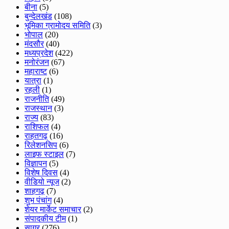
बीना
(5)
बुन्देलखंड
(108)
भूमिका ग्रामोदय समिति
(3)
भोपाल
(20)
मंदसौर
(40)
मध्यप्रदेश
(422)
मनोरंजन
(67)
महाराष्ट
(6)
यात्रा
(1)
रहली
(1)
राजनीति
(49)
राजस्थान
(3)
राज्य
(83)
राशिफल
(4)
राहतगढ़
(16)
रिलेशनसिप
(6)
लाइफ स्टाइल
(7)
विज्ञापन
(5)
विशेष दिवस
(4)
वीडियो न्यूज
(2)
शाहगढ़
(7)
शुभ पंचांग
(4)
शेयर मार्केट समाचार
(2)
संपादकीय टीम
(1)
सागर
(276)