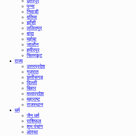
छतरपुर
पन्ना
निवाड़ी
दतिया
झाँसी
ललितपुर
बांदा
महोबा
जालौन
हमीरपुर
चित्रकूट
राज्य
उत्तरप्रदेश
गुजरात
छत्तीसगड़
दिल्ली
बिहार
मध्यप्रदेश
महाराष्ट
राजस्थान
धर्म
जैन धर्म
राशिफल
शुभ पंचांग
आस्था