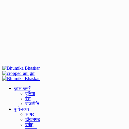
Primary
Menu
ख़ास खबरें
दुनिया
देश
राजनीति
बुन्देलखंड
सागर
टीकमगड
दमोह