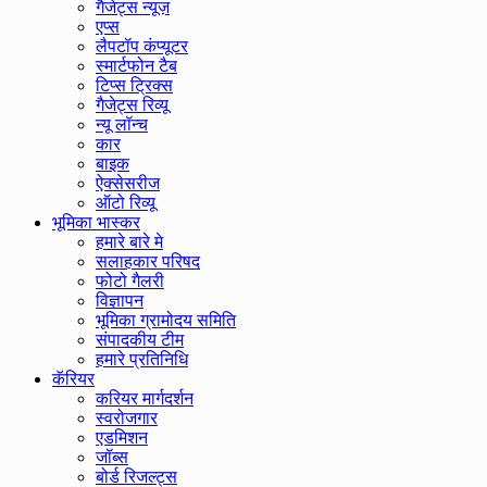
गैजेट्स न्यूज़
एप्स
लैपटॉप कंप्यूटर
स्मार्टफोन टैब
टिप्स ट्रिक्स
गैजेट्स रिव्यू
न्यू लॉन्च
कार
बाइक
ऐक्सेसरीज
ऑटो रिव्यू
भूमिका भास्कर
हमारे बारे मे
सलाहकार परिषद
फोटो गैलरी
विज्ञापन
भूमिका ग्रामोदय समिति
संपादकीय टीम
हमारे प्रतिनिधि
कॅरियर
करियर मार्गदर्शन
स्वरोजगार
एडमिशन
जॉब्स
बोर्ड रिजल्ट्स