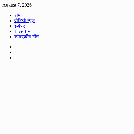
Skip
August 7, 2026
to
होम
content
वीडियो न्यूज
ई-पेपर
Live TV
संपादकीय टीम
Facebook
Twitter
Youtube