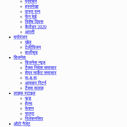
प्रवचन
हस्तरेखा
वास्तु रत्न
फेंग शुई
विशेष दिवस
कैलेंडर 2020
आरती
मनोरंजन
खेल
टेलीविजन
बालीबुड
बिज़नेस
बिजनेस न्यूज़
टैक्स निवेश समाचार
शेयर मार्केट समाचार
रू-ब-रू
आयकर रिटर्न
टैक्स सलाह
लाइफ स्टाइल
फूड
हेल्थ
फेशन
यात्रा
रिलेशनसिप
ऑटो गैजेट