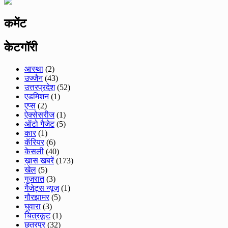
कमेंट
केटगॉरी
आस्था
(2)
उज्जैन
(43)
उत्तरप्रदेश
(52)
एडमिशन
(1)
एप्स
(2)
ऐक्सेसरीज
(1)
ऑटो गैजेट
(5)
कार
(1)
कॅरियर
(6)
केसली
(40)
ख़ास खबरें
(173)
खेल
(5)
गुजरात
(3)
गैजेट्स न्यूज़
(1)
गौरझामर
(5)
घुवारा
(3)
चित्रकूट
(1)
छतरपुर
(32)