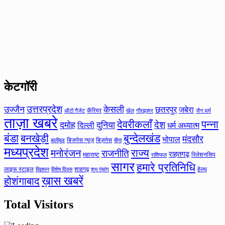
केटगॉरी
उत्तरप्रदेश
उज्जैन
केसली
छतरपुर
जबेरा
कॅरियर
ऑटो गैजेट
खेल
गौरझामर
जैन धर्म
ताज़ा खबरे
देवरीकलाँ
पन्ना
देश
दमोह
दुनिया
दिल्ली
धर्म अध्यात्म
बंडा
बनखेड़ी
बुन्देलखंड
मंदसौर
भोपाल
बिजनेस न्यूज़
बिज़नेस
बीना
बालीबुड
मध्यप्रदेश
मनोरंजन
राज्य
राजनीति
राहतगढ़
महाराष्ट
रिलेशनसिप
राशिफल
सागर
हमारे प्रतिनिधि
लाइफ स्टाइल
शाहगढ़
हेल्थ
विज्ञापन
विशेष दिवस
शुभ पंचांग
ख़ास खबरें
होशंगाबाद
Total Visitors