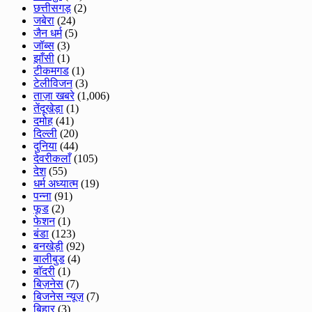
छत्तीसगड़
(2)
जबेरा
(24)
जैन धर्म
(5)
जॉब्स
(3)
झाँसी
(1)
टीकमगड
(1)
टेलीविजन
(3)
ताज़ा खबरे
(1,006)
तेंदूखेड़ा
(1)
दमोह
(41)
दिल्ली
(20)
दुनिया
(44)
देवरीकलाँ
(105)
देश
(55)
धर्म अध्यात्म
(19)
पन्ना
(91)
फूड
(2)
फेशन
(1)
बंडा
(123)
बनखेड़ी
(92)
बालीबुड
(4)
बाॅदरी
(1)
बिज़नेस
(7)
बिजनेस न्यूज़
(7)
बिहार
(3)