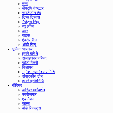
एप्स
लैपटॉप कंप्यूटर
स्मार्टफोन टैब
टिप्स ट्रिक्स
गैजेट्स रिव्यू
न्यू लॉन्च
कार
बाइक
ऐक्सेसरीज
ऑटो रिव्यू
भूमिका भास्कर
हमारे बारे मे
सलाहकार परिषद
फोटो गैलरी
विज्ञापन
भूमिका ग्रामोदय समिति
संपादकीय टीम
हमारे प्रतिनिधि
कॅरियर
करियर मार्गदर्शन
स्वरोजगार
एडमिशन
जॉब्स
बोर्ड रिजल्ट्स