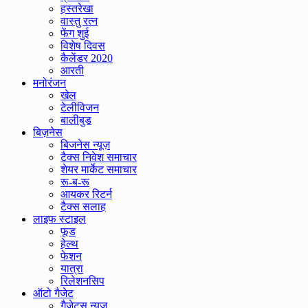
हस्तरेखा
वास्तु रत्न
फेंग शुई
विशेष दिवस
कैलेंडर 2020
आरती
मनोरंजन
खेल
टेलीविजन
बालीबुड
बिज़नेस
बिजनेस न्यूज़
टैक्स निवेश समाचार
शेयर मार्केट समाचार
रू-ब-रू
आयकर रिटर्न
टैक्स सलाह
लाइफ स्टाइल
फूड
हेल्थ
फेशन
यात्रा
रिलेशनसिप
ऑटो गैजेट
गैजेट्स न्यूज़