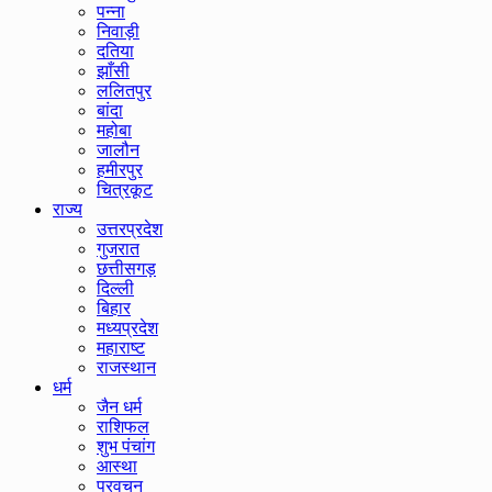
पन्ना
निवाड़ी
दतिया
झाँसी
ललितपुर
बांदा
महोबा
जालौन
हमीरपुर
चित्रकूट
राज्य
उत्तरप्रदेश
गुजरात
छत्तीसगड़
दिल्ली
बिहार
मध्यप्रदेश
महाराष्ट
राजस्थान
धर्म
जैन धर्म
राशिफल
शुभ पंचांग
आस्था
प्रवचन