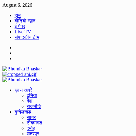
Skip
August 6, 2026
to
होम
content
वीडियो न्यूज
ई-पेपर
Live TV
संपादकीय टीम
Facebook
Twitter
Youtube
Primary
Menu
ख़ास खबरें
दुनिया
देश
राजनीति
बुन्देलखंड
सागर
टीकमगड
दमोह
छतरपुर