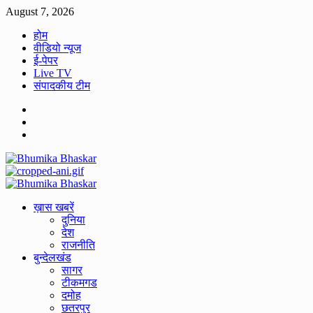
Skip
August 7, 2026
to
होम
content
वीडियो न्यूज
ई-पेपर
Live TV
संपादकीय टीम
Facebook
Twitter
Youtube
Primary
Menu
ख़ास खबरें
दुनिया
देश
राजनीति
बुन्देलखंड
सागर
टीकमगड
दमोह
छतरपुर