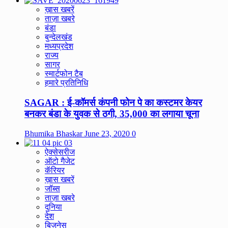
ख़ास खबरें
ताज़ा खबरे
बंडा
बुन्देलखंड
मध्यप्रदेश
राज्य
सागर
स्मार्टफोन टैब
हमारे प्रतिनिधि
SAGAR : ई-कॉमर्स कंपनी फोन पे का कस्टमर केयर
बनकर बंडा के युवक से ठगी, 35,000 का लगाया चूना
Bhumika Bhaskar
June 23, 2020
0
ऐक्सेसरीज
ऑटो गैजेट
कॅरियर
ख़ास खबरें
जॉब्स
ताज़ा खबरे
दुनिया
देश
बिज़नेस