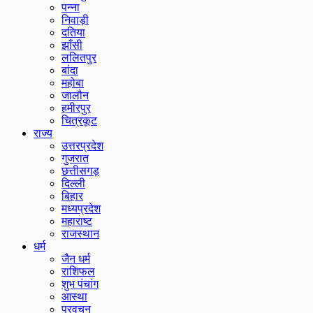
पन्ना
निवाड़ी
दतिया
झाँसी
ललितपुर
बांदा
महोबा
जालौन
हमीरपुर
चित्रकूट
राज्य
उत्तरप्रदेश
गुजरात
छत्तीसगड़
दिल्ली
बिहार
मध्यप्रदेश
महाराष्ट
राजस्थान
धर्म
जैन धर्म
राशिफल
शुभ पंचांग
आस्था
प्रवचन