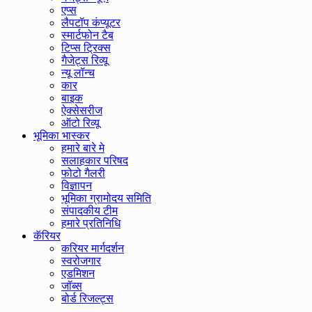
एप्स
लैपटॉप कंप्यूटर
स्मार्टफोन टैब
टिप्स ट्रिक्स
गैजेट्स रिव्यू
न्यू लॉन्च
कार
बाइक
ऐक्सेसरीज
ऑटो रिव्यू
भूमिका भास्कर
हमारे बारे मे
सलाहकार परिषद
फोटो गैलरी
विज्ञापन
भूमिका ग्रामोदय समिति
संपादकीय टीम
हमारे प्रतिनिधि
कॅरियर
करियर मार्गदर्शन
स्वरोजगार
एडमिशन
जॉब्स
बोर्ड रिजल्ट्स