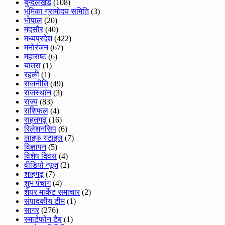
बुन्देलखंड
(108)
भूमिका ग्रामोदय समिति
(3)
भोपाल
(20)
मंदसौर
(40)
मध्यप्रदेश
(422)
मनोरंजन
(67)
महाराष्ट
(6)
यात्रा
(1)
रहली
(1)
राजनीति
(49)
राजस्थान
(3)
राज्य
(83)
राशिफल
(4)
राहतगढ़
(16)
रिलेशनसिप
(6)
लाइफ स्टाइल
(7)
विज्ञापन
(5)
विशेष दिवस
(4)
वीडियो न्यूज
(2)
शाहगढ़
(7)
शुभ पंचांग
(4)
शेयर मार्केट समाचार
(2)
संपादकीय टीम
(1)
सागर
(276)
स्मार्टफोन टैब
(1)