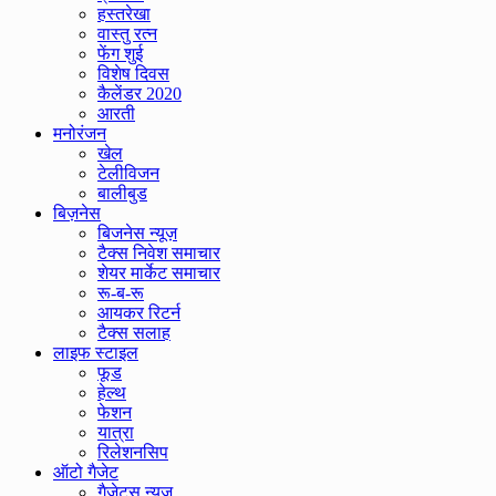
हस्तरेखा
वास्तु रत्न
फेंग शुई
विशेष दिवस
कैलेंडर 2020
आरती
मनोरंजन
खेल
टेलीविजन
बालीबुड
बिज़नेस
बिजनेस न्यूज़
टैक्स निवेश समाचार
शेयर मार्केट समाचार
रू-ब-रू
आयकर रिटर्न
टैक्स सलाह
लाइफ स्टाइल
फूड
हेल्थ
फेशन
यात्रा
रिलेशनसिप
ऑटो गैजेट
गैजेट्स न्यूज़