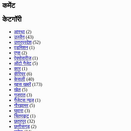
कमेंट
केटगॉरी
आस्था
(2)
उज्जैन
(43)
उत्तरप्रदेश
(52)
एडमिशन
(1)
एप्स
(2)
ऐक्सेसरीज
(1)
ऑटो गैजेट
(5)
कार
(1)
कॅरियर
(6)
केसली
(40)
ख़ास खबरें
(173)
खेल
(5)
गुजरात
(3)
गैजेट्स न्यूज़
(1)
गौरझामर
(5)
घुवारा
(3)
चित्रकूट
(1)
छतरपुर
(32)
छत्तीसगड़
(2)