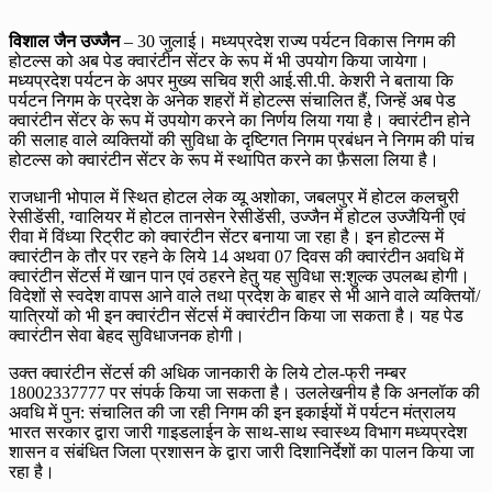
विशाल जैन उज्जैन
– 30 जुलाई। मध्‍यप्रदेश राज्‍य पर्यटन विकास निगम की
होटल्स को अब पेड क्वारंटीन सेंटर के रूप में भी उपयोग किया जायेगा।
मध्‍यप्रदेश पर्यटन के अपर मुख्य सचिव श्री आई.सी.पी. केशरी ने बताया कि
पर्यटन निगम के प्रदेश के अनेक शहरों में होटल्‍स संचालित हैं, जिन्‍हें अब पेड
क्वारंटीन सेंटर के रूप में उपयोग करने का निर्णय लिया गया है। क्वारंटीन होने
की सलाह वाले व्यक्तियों की सुविधा के दृष्टिगत निगम प्रबंधन ने निगम की पांच
होटल्स को क्‍वारंटीन सेंटर के रूप में स्थापित करने का फ़ैसला लिया है।
राजधानी भोपाल में स्थित होटल लेक व्‍यू अशोका, जबलपुर में होटल कलचुरी
रेसीडेंसी, ग्वालियर में होटल तानसेन रेसीडेंसी, उज्‍जैन में होटल उज्‍जैयिनी एवं
रीवा में विंध्‍या रिट्रीट को क्‍वारंटीन सेंटर बनाया जा रहा है। इन होटल्‍स में
क्‍वारंटीन के तौर पर रहने के लिये 14 अथवा 07 दिवस की क्‍वारंटीन अवधि में
क्‍वारंटीन सेंटर्स में खान पान एवं ठहरने हेतु यह सुविधा स:शुल्‍क उपलब्‍ध होगी।
विदेशों से स्‍वदेश वा‍पस आने वाले तथा प्रदेश के बाहर से भी आने वाले व्‍यक्तियों/
यात्रियों को भी इन क्‍वारंटीन सेंटर्स में क्‍वारंटीन किया जा सकता है। यह पेड
क्‍वारंटीन सेवा बेहद सुविधाजनक होगी।
उक्त क्‍वारंटीन सेंटर्स की अधिक जानकारी के लिये टोल-फ्री नम्‍बर
18002337777 पर संपर्क किया जा सकता है। उललेखनीय है कि अनलॉक की
अवधि में पुन: संचालित की जा रही निगम की इन इकाईयों में पर्यटन मंत्रालय
भारत सरकार द्वारा जारी गाइडलाईन के साथ-साथ स्वास्थ्य विभाग मध्‍यप्रदेश
शासन व संबंधित जिला प्रशासन के द्वारा जारी दिशानिर्देशों का पालन किया जा
रहा है।