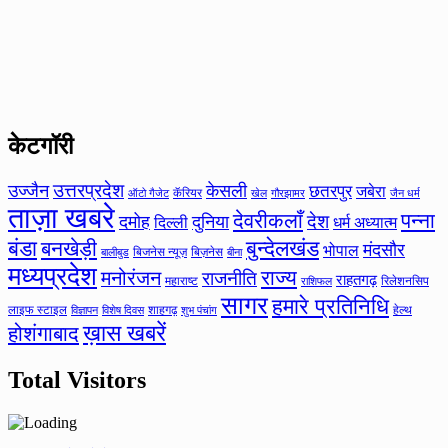
केटगॉरी
उत्तरप्रदेश
उज्जैन
केसली
छतरपुर
जबेरा
कॅरियर
ऑटो गैजेट
खेल
गौरझामर
जैन धर्म
ताज़ा खबरे
देवरीकलाँ
पन्ना
देश
दमोह
दुनिया
दिल्ली
धर्म अध्यात्म
बंडा
बनखेड़ी
बुन्देलखंड
मंदसौर
भोपाल
बिजनेस न्यूज़
बिज़नेस
बीना
बालीबुड
मध्यप्रदेश
मनोरंजन
राज्य
राजनीति
राहतगढ़
महाराष्ट
रिलेशनसिप
राशिफल
सागर
हमारे प्रतिनिधि
लाइफ स्टाइल
शाहगढ़
हेल्थ
विज्ञापन
विशेष दिवस
शुभ पंचांग
ख़ास खबरें
होशंगाबाद
Total Visitors