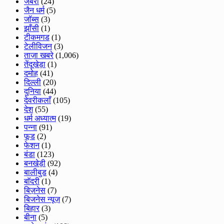
जबेरा
(24)
जैन धर्म
(5)
जॉब्स
(3)
झाँसी
(1)
टीकमगड
(1)
टेलीविजन
(3)
ताज़ा खबरे
(1,006)
तेंदूखेड़ा
(1)
दमोह
(41)
दिल्ली
(20)
दुनिया
(44)
देवरीकलाँ
(105)
देश
(55)
धर्म अध्यात्म
(19)
पन्ना
(91)
फूड
(2)
फेशन
(1)
बंडा
(123)
बनखेड़ी
(92)
बालीबुड
(4)
बाॅदरी
(1)
बिज़नेस
(7)
बिजनेस न्यूज़
(7)
बिहार
(3)
बीना
(5)