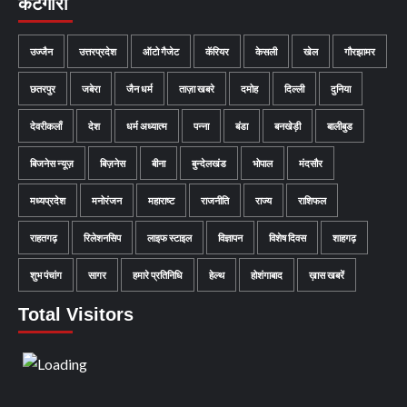
केटगॉरी
उज्जैन
उत्तरप्रदेश
ऑटो गैजेट
कॅरियर
केसली
खेल
गौरझामर
छतरपुर
जबेरा
जैन धर्म
ताज़ा खबरे
दमोह
दिल्ली
दुनिया
देवरीकलाँ
देश
धर्म अध्यात्म
पन्ना
बंडा
बनखेड़ी
बालीबुड
बिजनेस न्यूज़
बिज़नेस
बीना
बुन्देलखंड
भोपाल
मंदसौर
मध्यप्रदेश
मनोरंजन
महाराष्ट
राजनीति
राज्य
राशिफल
राहतगढ़
रिलेशनसिप
लाइफ स्टाइल
विज्ञापन
विशेष दिवस
शाहगढ़
शुभ पंचांग
सागर
हमारे प्रतिनिधि
हेल्थ
होशंगाबाद
ख़ास खबरें
Total Visitors