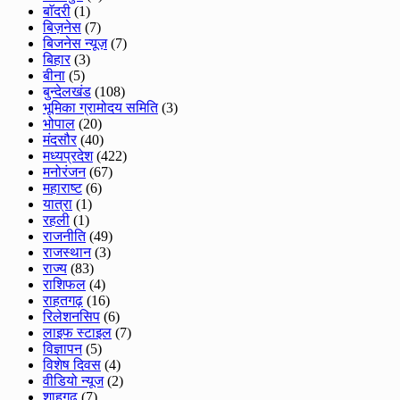
बाॅदरी
(1)
बिज़नेस
(7)
बिजनेस न्यूज़
(7)
बिहार
(3)
बीना
(5)
बुन्देलखंड
(108)
भूमिका ग्रामोदय समिति
(3)
भोपाल
(20)
मंदसौर
(40)
मध्यप्रदेश
(422)
मनोरंजन
(67)
महाराष्ट
(6)
यात्रा
(1)
रहली
(1)
राजनीति
(49)
राजस्थान
(3)
राज्य
(83)
राशिफल
(4)
राहतगढ़
(16)
रिलेशनसिप
(6)
लाइफ स्टाइल
(7)
विज्ञापन
(5)
विशेष दिवस
(4)
वीडियो न्यूज
(2)
शाहगढ़
(7)