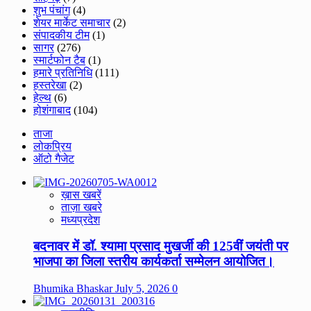
शुभ पंचांग
(4)
शेयर मार्केट समाचार
(2)
संपादकीय टीम
(1)
सागर
(276)
स्मार्टफोन टैब
(1)
हमारे प्रतिनिधि
(111)
हस्तरेखा
(2)
हेल्थ
(6)
होशंगाबाद
(104)
ताजा
लोकप्रिय
ऑटो गैजेट
ख़ास खबरें
ताज़ा खबरे
मध्यप्रदेश
बदनावर में डॉ. श्यामा प्रसाद मुखर्जी की 125वीं जयंती पर
भाजपा का जिला स्तरीय कार्यकर्ता सम्मेलन आयोजित।
Bhumika Bhaskar
July 5, 2026
0