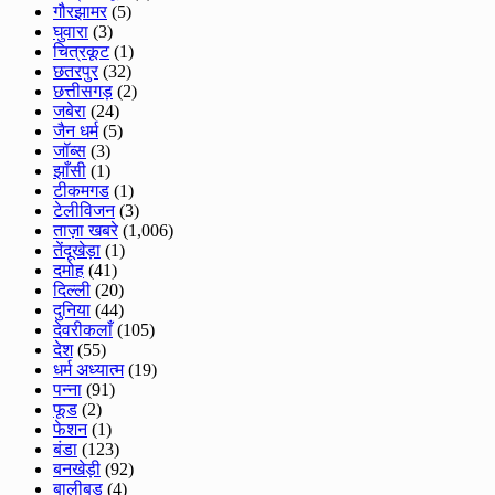
गौरझामर
(5)
घुवारा
(3)
चित्रकूट
(1)
छतरपुर
(32)
छत्तीसगड़
(2)
जबेरा
(24)
जैन धर्म
(5)
जॉब्स
(3)
झाँसी
(1)
टीकमगड
(1)
टेलीविजन
(3)
ताज़ा खबरे
(1,006)
तेंदूखेड़ा
(1)
दमोह
(41)
दिल्ली
(20)
दुनिया
(44)
देवरीकलाँ
(105)
देश
(55)
धर्म अध्यात्म
(19)
पन्ना
(91)
फूड
(2)
फेशन
(1)
बंडा
(123)
बनखेड़ी
(92)
बालीबुड
(4)