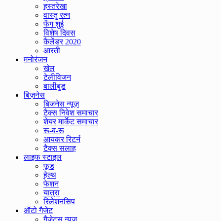
हस्तरेखा
वास्तु रत्न
फेंग शुई
विशेष दिवस
कैलेंडर 2020
आरती
मनोरंजन
खेल
टेलीविजन
बालीबुड
बिज़नेस
बिजनेस न्यूज़
टैक्स निवेश समाचार
शेयर मार्केट समाचार
रू-ब-रू
आयकर रिटर्न
टैक्स सलाह
लाइफ स्टाइल
फूड
हेल्थ
फेशन
यात्रा
रिलेशनसिप
ऑटो गैजेट
गैजेट्स न्यूज़