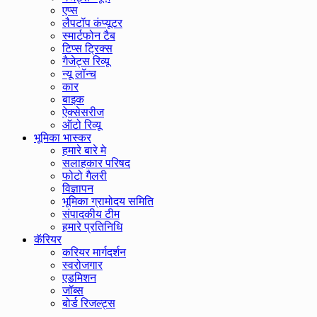
एप्स
लैपटॉप कंप्यूटर
स्मार्टफोन टैब
टिप्स ट्रिक्स
गैजेट्स रिव्यू
न्यू लॉन्च
कार
बाइक
ऐक्सेसरीज
ऑटो रिव्यू
भूमिका भास्कर
हमारे बारे मे
सलाहकार परिषद
फोटो गैलरी
विज्ञापन
भूमिका ग्रामोदय समिति
संपादकीय टीम
हमारे प्रतिनिधि
कॅरियर
करियर मार्गदर्शन
स्वरोजगार
एडमिशन
जॉब्स
बोर्ड रिजल्ट्स