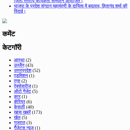
जिला स्तरीय कार्यकर्ता सम्मेलन आयोजित।
भाजपा के प्रदेश संगठन महामंत्री के दायित्व में बदलाव, हितानंद शर्मा की
विदाई।
कमेंट
केटगॉरी
आस्था
(2)
उज्जैन
(43)
उत्तरप्रदेश
(52)
एडमिशन
(1)
एप्स
(2)
ऐक्सेसरीज
(1)
ऑटो गैजेट
(5)
कार
(1)
कॅरियर
(6)
केसली
(40)
ख़ास खबरें
(173)
खेल
(5)
गुजरात
(3)
गैजेट्स न्यूज़
(1)