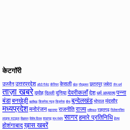
केटगॉरी
उत्तरप्रदेश
उज्जैन
केसली
छतरपुर
जबेरा
कॅरियर
ऑटो गैजेट
खेल
गौरझामर
जैन धर्म
ताज़ा खबरे
देवरीकलाँ
पन्ना
देश
दमोह
दुनिया
दिल्ली
धर्म अध्यात्म
बंडा
बनखेड़ी
बुन्देलखंड
मंदसौर
भोपाल
बिजनेस न्यूज़
बिज़नेस
बीना
बालीबुड
मध्यप्रदेश
मनोरंजन
राज्य
राजनीति
राहतगढ़
महाराष्ट
रिलेशनसिप
राशिफल
सागर
हमारे प्रतिनिधि
लाइफ स्टाइल
शाहगढ़
हेल्थ
विज्ञापन
विशेष दिवस
शुभ पंचांग
ख़ास खबरें
होशंगाबाद