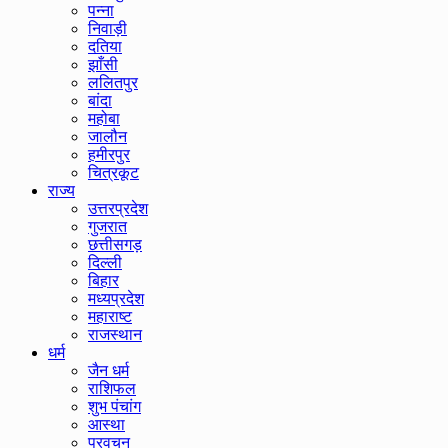
पन्ना
निवाड़ी
दतिया
झाँसी
ललितपुर
बांदा
महोबा
जालौन
हमीरपुर
चित्रकूट
राज्य
उत्तरप्रदेश
गुजरात
छत्तीसगड़
दिल्ली
बिहार
मध्यप्रदेश
महाराष्ट
राजस्थान
धर्म
जैन धर्म
राशिफल
शुभ पंचांग
आस्था
प्रवचन