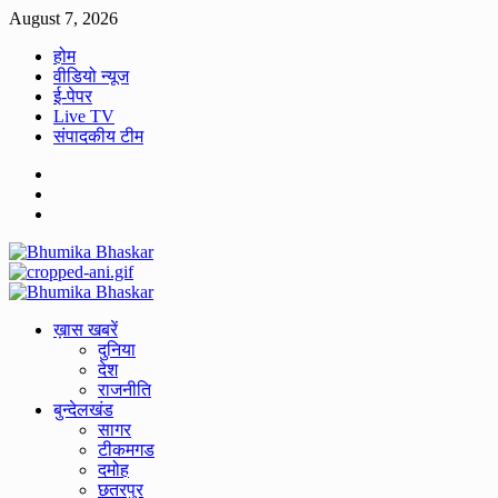
Skip
August 7, 2026
to
होम
content
वीडियो न्यूज
ई-पेपर
Live TV
संपादकीय टीम
Facebook
Twitter
Youtube
Primary
Menu
ख़ास खबरें
दुनिया
देश
राजनीति
बुन्देलखंड
सागर
टीकमगड
दमोह
छतरपुर