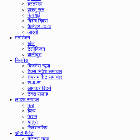
हस्तरेखा
वास्तु रत्न
फेंग शुई
विशेष दिवस
कैलेंडर 2020
आरती
मनोरंजन
खेल
टेलीविजन
बालीबुड
बिज़नेस
बिजनेस न्यूज़
टैक्स निवेश समाचार
शेयर मार्केट समाचार
रू-ब-रू
आयकर रिटर्न
टैक्स सलाह
लाइफ स्टाइल
फूड
हेल्थ
फेशन
यात्रा
रिलेशनसिप
ऑटो गैजेट
गैजेट्स न्यूज़