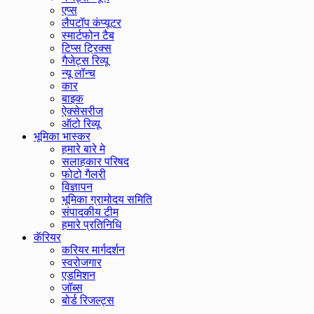
एप्स
लैपटॉप कंप्यूटर
स्मार्टफोन टैब
टिप्स ट्रिक्स
गैजेट्स रिव्यू
न्यू लॉन्च
कार
बाइक
ऐक्सेसरीज
ऑटो रिव्यू
भूमिका भास्कर
हमारे बारे मे
सलाहकार परिषद
फोटो गैलरी
विज्ञापन
भूमिका ग्रामोदय समिति
संपादकीय टीम
हमारे प्रतिनिधि
कॅरियर
करियर मार्गदर्शन
स्वरोजगार
एडमिशन
जॉब्स
बोर्ड रिजल्ट्स