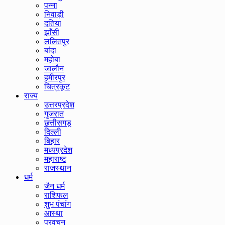
पन्ना
निवाड़ी
दतिया
झाँसी
ललितपुर
बांदा
महोबा
जालौन
हमीरपुर
चित्रकूट
राज्य
उत्तरप्रदेश
गुजरात
छत्तीसगड़
दिल्ली
बिहार
मध्यप्रदेश
महाराष्ट
राजस्थान
धर्म
जैन धर्म
राशिफल
शुभ पंचांग
आस्था
प्रवचन