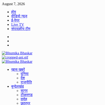
Skip
August 7, 2026
to
होम
content
वीडियो न्यूज
ई-पेपर
Live TV
संपादकीय टीम
Facebook
Twitter
Youtube
Primary
Menu
ख़ास खबरें
दुनिया
देश
राजनीति
बुन्देलखंड
सागर
टीकमगड
दमोह
छतरपुर