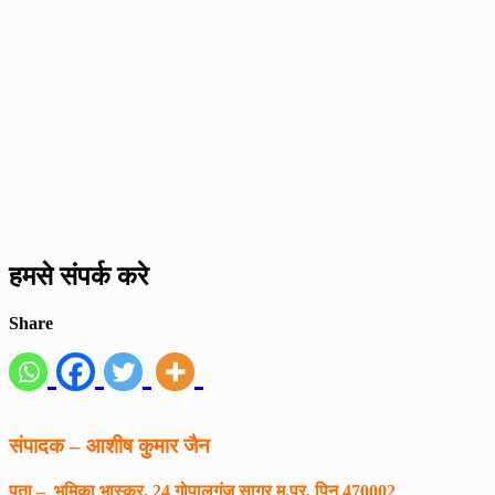
हमसे संपर्क करे
Share
संपादक – आशीष कुमार जैन
पता – भूमिका भास्कर, 24 गोपालगंज सागर म.प्र. पिन 470002