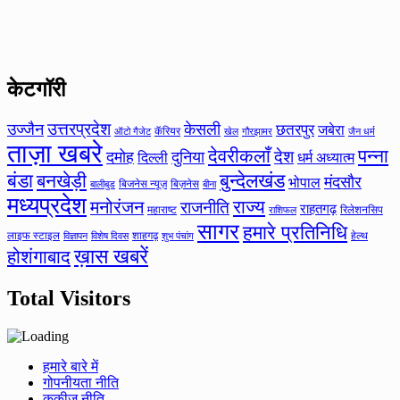
केटगॉरी
उत्तरप्रदेश
उज्जैन
केसली
छतरपुर
जबेरा
कॅरियर
ऑटो गैजेट
खेल
गौरझामर
जैन धर्म
ताज़ा खबरे
देवरीकलाँ
पन्ना
देश
दमोह
दुनिया
दिल्ली
धर्म अध्यात्म
बंडा
बनखेड़ी
बुन्देलखंड
मंदसौर
भोपाल
बिजनेस न्यूज़
बिज़नेस
बीना
बालीबुड
मध्यप्रदेश
मनोरंजन
राज्य
राजनीति
राहतगढ़
महाराष्ट
रिलेशनसिप
राशिफल
सागर
हमारे प्रतिनिधि
लाइफ स्टाइल
शाहगढ़
हेल्थ
विज्ञापन
विशेष दिवस
शुभ पंचांग
ख़ास खबरें
होशंगाबाद
Total Visitors
हमारे बारे में
गोपनीयता नीति
कुकीज नीति