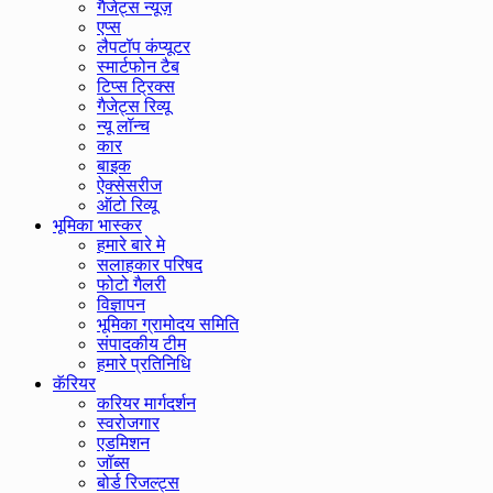
गैजेट्स न्यूज़
एप्स
लैपटॉप कंप्यूटर
स्मार्टफोन टैब
टिप्स ट्रिक्स
गैजेट्स रिव्यू
न्यू लॉन्च
कार
बाइक
ऐक्सेसरीज
ऑटो रिव्यू
भूमिका भास्कर
हमारे बारे मे
सलाहकार परिषद
फोटो गैलरी
विज्ञापन
भूमिका ग्रामोदय समिति
संपादकीय टीम
हमारे प्रतिनिधि
कॅरियर
करियर मार्गदर्शन
स्वरोजगार
एडमिशन
जॉब्स
बोर्ड रिजल्ट्स