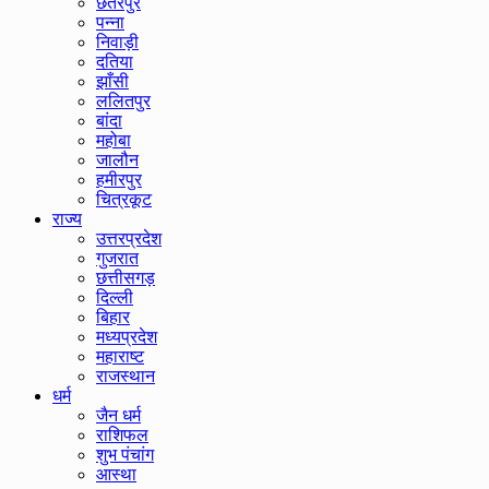
छतरपुर
पन्ना
निवाड़ी
दतिया
झाँसी
ललितपुर
बांदा
महोबा
जालौन
हमीरपुर
चित्रकूट
राज्य
उत्तरप्रदेश
गुजरात
छत्तीसगड़
दिल्ली
बिहार
मध्यप्रदेश
महाराष्ट
राजस्थान
धर्म
जैन धर्म
राशिफल
शुभ पंचांग
आस्था