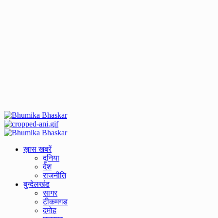
Primary
Menu
ख़ास खबरें
दुनिया
देश
राजनीति
बुन्देलखंड
सागर
टीकमगड
दमोह