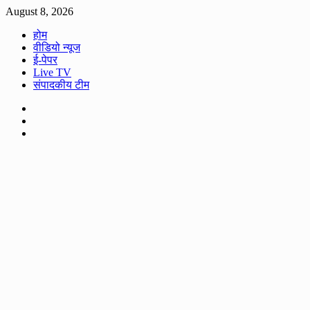
Skip
August 8, 2026
to
होम
content
वीडियो न्यूज
ई-पेपर
Live TV
संपादकीय टीम
Facebook
Twitter
Youtube