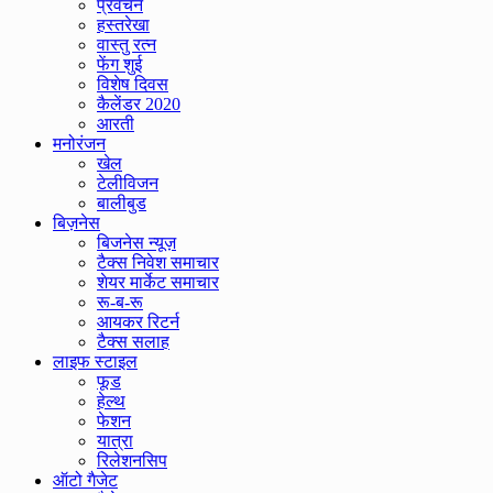
प्रवचन
हस्तरेखा
वास्तु रत्न
फेंग शुई
विशेष दिवस
कैलेंडर 2020
आरती
मनोरंजन
खेल
टेलीविजन
बालीबुड
बिज़नेस
बिजनेस न्यूज़
टैक्स निवेश समाचार
शेयर मार्केट समाचार
रू-ब-रू
आयकर रिटर्न
टैक्स सलाह
लाइफ स्टाइल
फूड
हेल्थ
फेशन
यात्रा
रिलेशनसिप
ऑटो गैजेट