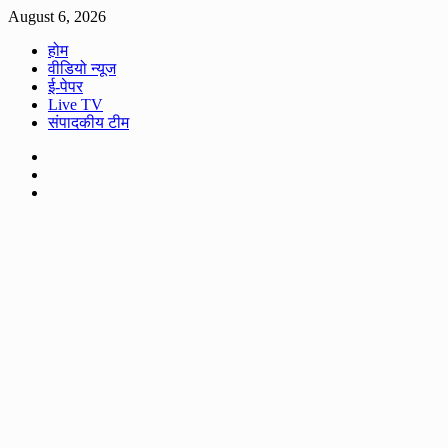
Skip
August 6, 2026
to
होम
content
वीडियो न्यूज
ई-पेपर
Live TV
संपादकीय टीम
Facebook
Twitter
Youtube