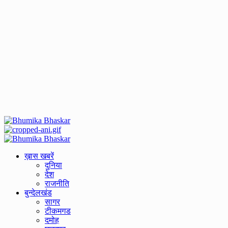
Primary
Menu
ख़ास खबरें
दुनिया
देश
राजनीति
बुन्देलखंड
सागर
टीकमगड
दमोह