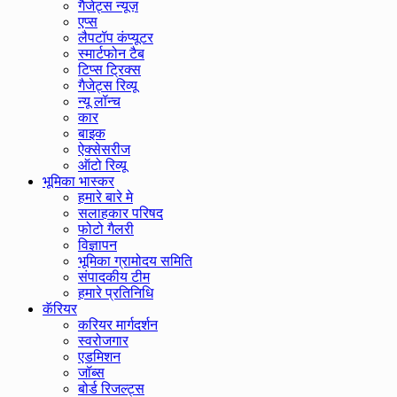
गैजेट्स न्यूज़
एप्स
लैपटॉप कंप्यूटर
स्मार्टफोन टैब
टिप्स ट्रिक्स
गैजेट्स रिव्यू
न्यू लॉन्च
कार
बाइक
ऐक्सेसरीज
ऑटो रिव्यू
भूमिका भास्कर
हमारे बारे मे
सलाहकार परिषद
फोटो गैलरी
विज्ञापन
भूमिका ग्रामोदय समिति
संपादकीय टीम
हमारे प्रतिनिधि
कॅरियर
करियर मार्गदर्शन
स्वरोजगार
एडमिशन
जॉब्स
बोर्ड रिजल्ट्स