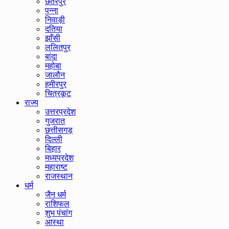
छतरपुर
पन्ना
निवाड़ी
दतिया
झाँसी
ललितपुर
बांदा
महोबा
जालौन
हमीरपुर
चित्रकूट
राज्य
उत्तरप्रदेश
गुजरात
छत्तीसगड़
दिल्ली
बिहार
मध्यप्रदेश
महाराष्ट
राजस्थान
धर्म
जैन धर्म
राशिफल
शुभ पंचांग
आस्था