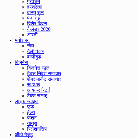
प्रवचन
हस्तरेखा
वास्तु रत्न
फेंग शुई
विशेष दिवस
कैलेंडर 2020
आरती
मनोरंजन
खेल
टेलीविजन
बालीबुड
बिज़नेस
बिजनेस न्यूज़
टैक्स निवेश समाचार
शेयर मार्केट समाचार
रू-ब-रू
आयकर रिटर्न
टैक्स सलाह
लाइफ स्टाइल
फूड
हेल्थ
फेशन
यात्रा
रिलेशनसिप
ऑटो गैजेट