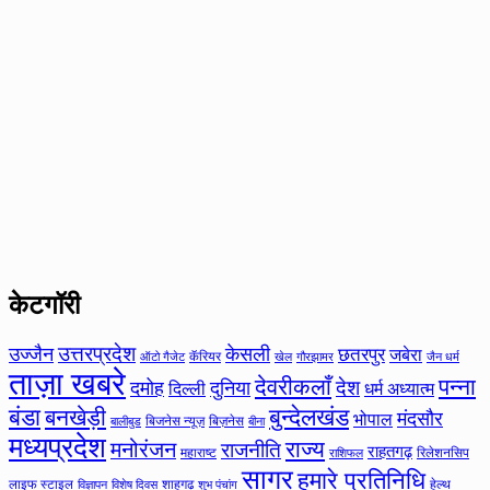
केटगॉरी
उत्तरप्रदेश
उज्जैन
केसली
छतरपुर
जबेरा
कॅरियर
ऑटो गैजेट
खेल
गौरझामर
जैन धर्म
ताज़ा खबरे
देवरीकलाँ
पन्ना
देश
दमोह
दुनिया
दिल्ली
धर्म अध्यात्म
बंडा
बनखेड़ी
बुन्देलखंड
मंदसौर
भोपाल
बिजनेस न्यूज़
बिज़नेस
बीना
बालीबुड
मध्यप्रदेश
मनोरंजन
राज्य
राजनीति
राहतगढ़
महाराष्ट
रिलेशनसिप
राशिफल
सागर
हमारे प्रतिनिधि
लाइफ स्टाइल
शाहगढ़
हेल्थ
विज्ञापन
विशेष दिवस
शुभ पंचांग