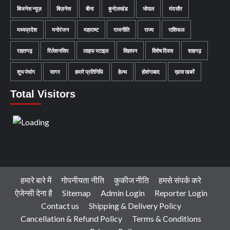
बिजनेस न्यूज़
बिज़नेस
बीना
बुन्देलखंड
भोपाल
मंदसौर
मध्यप्रदेश
मनोरंजन
महाराष्ट
राजनीति
राज्य
राशिफल
राहतगढ़
रिलेशनसिप
लाइफ स्टाइल
विज्ञापन
विशेष दिवस
शाहगढ़
शुभ पंचांग
सागर
हमारे प्रतिनिधि
हेल्थ
होशंगाबाद
ख़ास खबरें
Total Visitors
हमारे बारे में
गोपनीयता नीति
कुकीज नीति
हमसे संपर्क करे
ऐजेन्सी देना है
Sitemap
Admin Login
Reporter Login
Contact us
Shipping & Delivery Policy
Cancellation & Refund Policy
Terms & Conditions