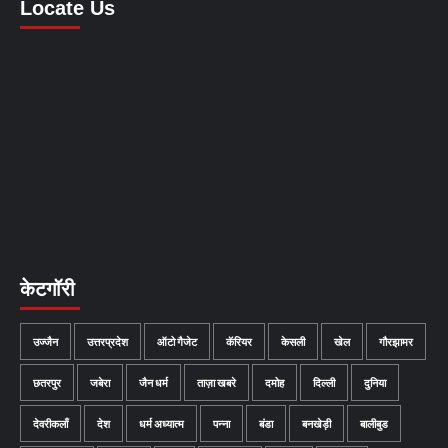
Locate Us
केटगॉरी
उज्जैन
उत्तरप्रदेश
ऑटो गैजेट
कॅरियर
केसली
खेल
गौरझामर
छतरपुर
जबेरा
जैन धर्म
ताज़ा खबरे
दमोह
दिल्ली
दुनिया
देवरीकलाँ
देश
धर्म अध्यात्म
पन्ना
बंडा
बनखेड़ी
बालीबुड