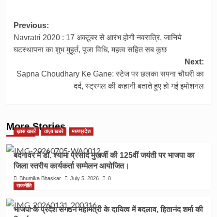
Post
Previous:
Navratri 2020 : 17 अक्टूबर से आरंभ होगी नवरात्रि, जानिये
navigation
घटस्थापना का शुभ मुहूर्त, पूजा विधि, महत्‍व सहित सब कुछ
Next:
Sapna Choudhary Ke Gane: स्टेज पर छलका सपना चौधरी का
दर्द, स्ट्रगल की कहानी बताते हुए हो गई इमोशनल
More Stories
ख़ास खबरें
ताज़ा खबरे
मध्यप्रदेश
बदनावर में डॉ. श्यामा प्रसाद मुखर्जी की 125वीं जयंती पर भाजपा का
जिला स्तरीय कार्यकर्ता सम्मेलन आयोजित।
Bhumika Bhaskar
July 5, 2026
0
राजनीति
भाजपा के प्रदेश संगठन महामंत्री के दायित्व में बदलाव, हितानंद शर्मा की