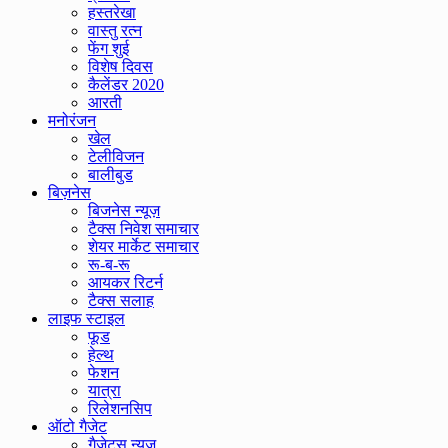
हस्तरेखा
वास्तु रत्न
फेंग शुई
विशेष दिवस
कैलेंडर 2020
आरती
मनोरंजन
खेल
टेलीविजन
बालीबुड
बिज़नेस
बिजनेस न्यूज़
टैक्स निवेश समाचार
शेयर मार्केट समाचार
रू-ब-रू
आयकर रिटर्न
टैक्स सलाह
लाइफ स्टाइल
फूड
हेल्थ
फेशन
यात्रा
रिलेशनसिप
ऑटो गैजेट
गैजेट्स न्यूज़