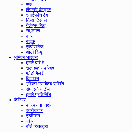
एप्स
लैपटॉप कंप्यूटर
स्मार्टफोन टैब
टिप्स ट्रिक्स
गैजेट्स रिव्यू
न्यू लॉन्च
कार
बाइक
ऐक्सेसरीज
ऑटो रिव्यू
भूमिका भास्कर
हमारे बारे मे
सलाहकार परिषद
फोटो गैलरी
विज्ञापन
भूमिका ग्रामोदय समिति
संपादकीय टीम
हमारे प्रतिनिधि
कॅरियर
करियर मार्गदर्शन
स्वरोजगार
एडमिशन
जॉब्स
बोर्ड रिजल्ट्स