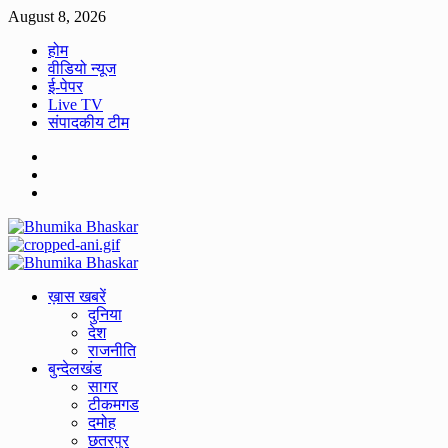
Skip
August 8, 2026
to
होम
content
वीडियो न्यूज
ई-पेपर
Live TV
संपादकीय टीम
Facebook
Twitter
Youtube
Primary
Menu
ख़ास खबरें
दुनिया
देश
राजनीति
बुन्देलखंड
सागर
टीकमगड
दमोह
छतरपुर