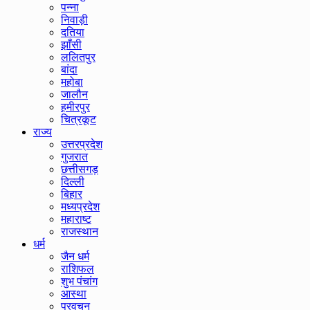
पन्ना
निवाड़ी
दतिया
झाँसी
ललितपुर
बांदा
महोबा
जालौन
हमीरपुर
चित्रकूट
राज्य
उत्तरप्रदेश
गुजरात
छत्तीसगड़
दिल्ली
बिहार
मध्यप्रदेश
महाराष्ट
राजस्थान
धर्म
जैन धर्म
राशिफल
शुभ पंचांग
आस्था
प्रवचन